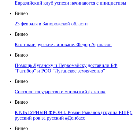
Евразийский клуб успехи начинаются с инициативы
Видео
23 февраля в Запорожской области
Видео
Кто такие русские липоване. Федор Афанасов
Видео
Помощь Луганску и Первомайску доставили БФ
"Ратибор" и РОО "Луганское землячество"
Видео
Союзное государство и «польский фактор»
Видео
КУЛЬТУРНЫЙ ФРОНТ. Роман Рыкалов (группа ЕЩЁ):
русский рок за русский #Донбасс
Видео