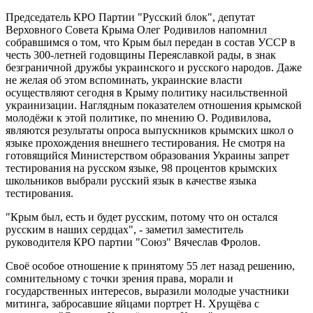
Председатель КРО Партии "Русский блок", депутат
Верховного Совета Крыма Олег Родивилов напомнил
собравшимся о том, что Крым был передан в состав УССР в
честь 300-летней годовщины Переяславкой рады, в знак
безграничной дружбы украинского и русского народов. Даже
не желая об этом вспоминать, украинские власти
осуществляют сегодня в Крыму политику насильственной
украинизации. Наглядным показателем отношения крымской
молодёжи к этой политике, по мнению О. Родивилова,
являются результаты опроса выпускников крымских школ о
языке прохождения внешнего тестирования. Не смотря на
готовящийся Министерством образования Украины запрет
тестирования на русском языке, 98 процентов крымских
школьников выбрали русский язык в качестве языка
тестирования.
"Крым был, есть и будет русским, потому что он остался
русским в наших сердцах", - заметил заместитель
руководителя КРО партии "Союз" Вячеслав Фролов.
Своё особое отношение к принятому 55 лет назад решению,
сомнительному с точки зрения права, морали и
государственных интересов, выразили молодые участники
митинга, забросавшие яйцами портрет Н. Хрущёва с