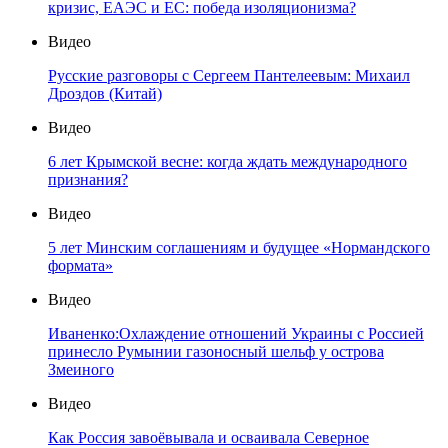
кризис, ЕАЭС и ЕС: победа изоляционизма?
Видео
Русские разговоры с Сергеем Пантелеевым: Михаил
Дроздов (Китай)
Видео
6 лет Крымской весне: когда ждать международного
признания?
Видео
5 лет Минским соглашениям и будущее «Нормандского
формата»
Видео
Иваненко:Охлаждение отношений Украины с Россией
принесло Румынии газоносный шельф у острова
Змеиного
Видео
Как Россия завоёвывала и осваивала Северное