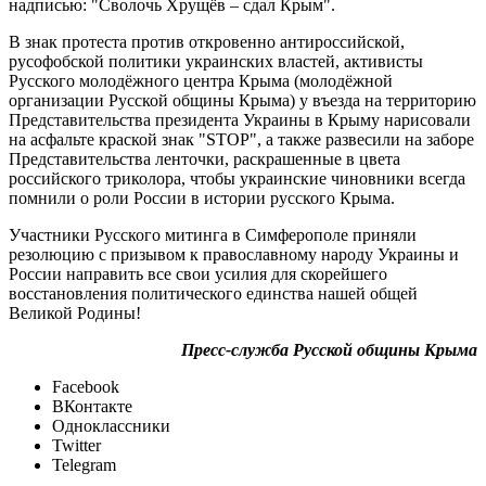
надписью: "Сволочь Хрущёв – сдал Крым".
В знак протеста против откровенно антироссийской,
русофобской политики украинских властей, активисты
Русского молодёжного центра Крыма (молодёжной
организации Русской общины Крыма) у въезда на территорию
Представительства президента Украины в Крыму нарисовали
на асфальте краской знак "STOP", а также развесили на заборе
Представительства ленточки, раскрашенные в цвета
российского триколора, чтобы украинские чиновники всегда
помнили о роли России в истории русского Крыма.
Участники Русского митинга в Симферополе приняли
резолюцию с призывом к православному народу Украины и
России направить все свои усилия для скорейшего
восстановления политического единства нашей общей
Великой Родины!
Пресс-служба Русской общины Крыма
Facebook
ВКонтакте
Одноклассники
Twitter
Telegram