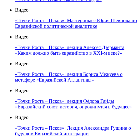
Видео
«Точки Роста – Псков»: Мастер-класс Юрия Шевцова по
Евразийской политической аналитике
Видео
«Точки Роста – Псков»: лекция Алексея Дзерманта
«Каким должно быть евразийство в XXI-м веке?»
Видео
«Точки Роста – Псков»: лекция Бориса Межуева о
метафоре «Евразийской Атлантиды»
Видео
«Точки Роста – Псков»: лекция Фёдора Гайды
«Евразийский союз: история, опрокинутая в будущее»
Видео
«Точки Роста – Псков»: Лекция Александра Гущина о
будущем Евразийской интеграции