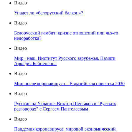
Видео
Упадет ли «белорусский балкон»?
Видео
Белорусский гамбит: кризис отношений или чья-то
недоработка?
Видео
Мир - наш. Институт Русского зарубежья. Памяти
Аркадия Бейненсона
Видео
Мир после коронавируса – Евразийская повестка 2030
Видео
Русские на Украине: Виктор Шестаков в "Русских
разговорах" с Сергеем Пантелеевым
Видео
Пандемия коронавируса, мировой экономический