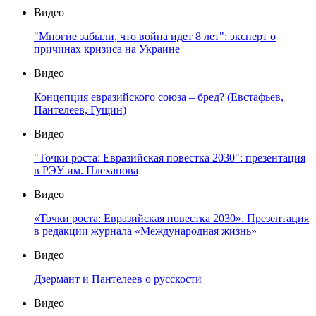
Видео
"Многие забыли, что война идет 8 лет": эксперт о
причинах кризиса на Украине
Видео
Концепция евразийского союза – бред? (Евстафьев,
Пантелеев, Гущин)
Видео
"Точки роста: Евразийская повестка 2030": презентация
в РЭУ им. Плеханова
Видео
«Точки роста: Евразийская повестка 2030». Презентация
в редакции журнала «Международная жизнь»
Видео
Дзермант и Пантелеев о русскости
Видео