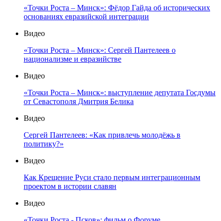
«Точки Роста – Минск»: Фёдор Гайда об исторических
основаниях евразийской интеграции
Видео
«Точки Роста – Минск»: Сергей Пантелеев о
национализме и евразийстве
Видео
«Точки Роста – Минск»: выступление депутата Госдумы
от Севастополя Дмитрия Белика
Видео
Сергей Пантелеев: «Как привлечь молодёжь в
политику?»
Видео
Как Крещение Руси стало первым интеграционным
проектом в истории славян
Видео
«Точки Роста - Псков»: фильм о Форуме