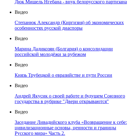
Дюк Мишель Нгебана - внук белорусского партизана
Видео
Степанюк Александр (Киргизия) об экономических
особенностях русской диаспоры
Видео
Марина Дадикозян (Болгария) о консолидации
российской молодёжи за рубежом
Видео
Князь Трубецкой о евразийстве и пути России
Видео
Андрей Якусик о своей работе и будущем Союзного
государства в рубрике "Двери открываются"
Видео
Заседание Ливадийского клуба «Возвращение к себе:
цивилизационные основы, ценности и границы
Русского мира» Часть 2.