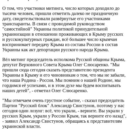
О том, что участники митинга, число которых доходило до
тысячи человек, пришли отметить далеко не праздничную
дату, свидетельствовали развёрнутые его участниками
транспаранты. В связи с проводимой руководством
"самостийной" Украины политикой принудительной
украинизации в отношении проживающих в Крыму русских
и русскокультурных граждан, всё большее число крымчан
воспринимает передачу Крыма из состава России в состав
Украины как акт депортации русского народа Крыма.
Вёл митинг председатель исполкома Русской общины Крыма,
депутат Верховного Совета Крыма Олег Слюсаренко. "Мы
пришли сюда сегодня сказать представителю президента
Украины в Крыму и его чиновникам о том, что мы не забыли,
что наша Родина - Россия. Мы помним о нашей Родине, мы
гордимся её успехами, и в этом духе мы будем воспитывать
наших детей", - отметил Олег Слюсаренко.
"Мы отмечаем очень грустное событие, - сказал председатель
Партии "Русский блок" Александр Свистунов, поэтому у нас
сегодня один лозунг: всё, что украли, - верните. Вы украли у
русских Крым, украли у России Крым, так верните его назад",
- заявил Александр Свистунов, обращаясь к представителям
украинской власти.