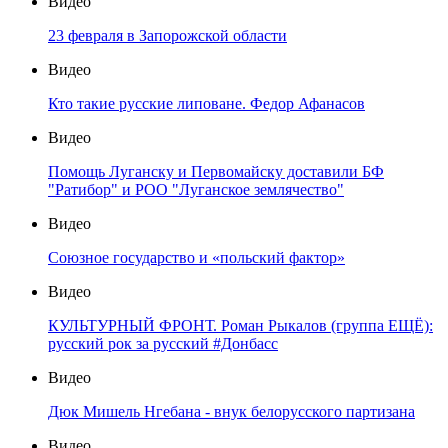
Видео
23 февраля в Запорожской области
Видео
Кто такие русские липоване. Федор Афанасов
Видео
Помощь Луганску и Первомайску доставили БФ
"Ратибор" и РОО "Луганское землячество"
Видео
Союзное государство и «польский фактор»
Видео
КУЛЬТУРНЫЙ ФРОНТ. Роман Рыкалов (группа ЕЩЁ):
русский рок за русский #Донбасс
Видео
Дюк Мишель Нгебана - внук белорусского партизана
Видео