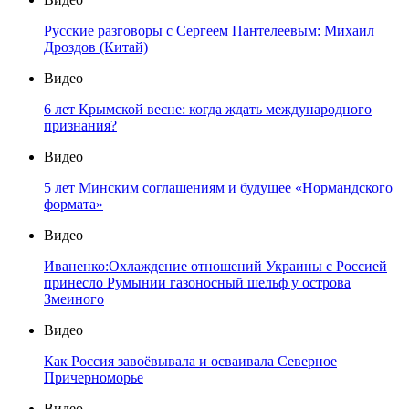
Русские разговоры с Сергеем Пантелеевым: Михаил
Дроздов (Китай)
Видео
6 лет Крымской весне: когда ждать международного
признания?
Видео
5 лет Минским соглашениям и будущее «Нормандского
формата»
Видео
Иваненко:Охлаждение отношений Украины с Россией
принесло Румынии газоносный шельф у острова
Змеиного
Видео
Как Россия завоёвывала и осваивала Северное
Причерноморье
Видео