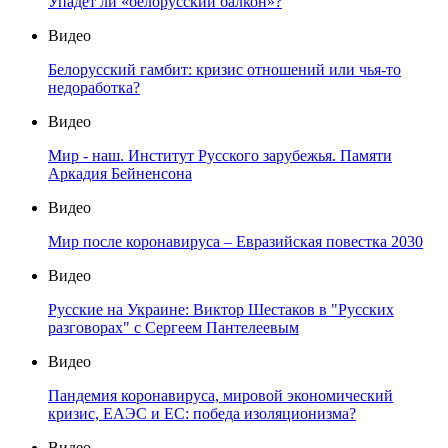
Упадет ли «белорусский балкон»?
Видео
Белорусский гамбит: кризис отношений или чья-то
недоработка?
Видео
Мир - наш. Институт Русского зарубежья. Памяти
Аркадия Бейненсона
Видео
Мир после коронавируса – Евразийская повестка 2030
Видео
Русские на Украине: Виктор Шестаков в "Русских
разговорах" с Сергеем Пантелеевым
Видео
Пандемия коронавируса, мировой экономический
кризис, ЕАЭС и ЕС: победа изоляционизма?
Видео