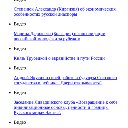
Степанюк Александр (Киргизия) об экономических
особенностях русской диаспоры
Видео
Марина Дадикозян (Болгария) о консолидации
российской молодёжи за рубежом
Видео
Князь Трубецкой о евразийстве и пути России
Видео
Андрей Якусик о своей работе и будущем Союзного
государства в рубрике "Двери открываются"
Видео
Заседание Ливадийского клуба «Возвращение к себе:
цивилизационные основы, ценности и границы
Русского мира» Часть 2.
Видео