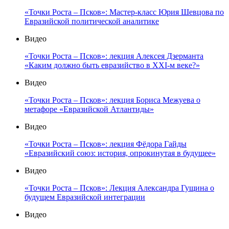
«Точки Роста – Псков»: Мастер-класс Юрия Шевцова по
Евразийской политической аналитике
Видео
«Точки Роста – Псков»: лекция Алексея Дзерманта
«Каким должно быть евразийство в XXI-м веке?»
Видео
«Точки Роста – Псков»: лекция Бориса Межуева о
метафоре «Евразийской Атлантиды»
Видео
«Точки Роста – Псков»: лекция Фёдора Гайды
«Евразийский союз: история, опрокинутая в будущее»
Видео
«Точки Роста – Псков»: Лекция Александра Гущина о
будущем Евразийской интеграции
Видео