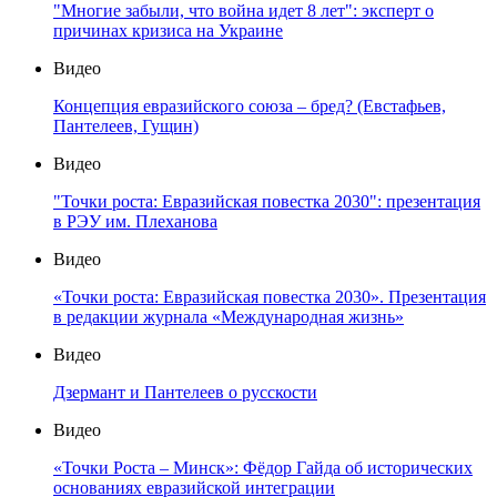
"Многие забыли, что война идет 8 лет": эксперт о
причинах кризиса на Украине
Видео
Концепция евразийского союза – бред? (Евстафьев,
Пантелеев, Гущин)
Видео
"Точки роста: Евразийская повестка 2030": презентация
в РЭУ им. Плеханова
Видео
«Точки роста: Евразийская повестка 2030». Презентация
в редакции журнала «Международная жизнь»
Видео
Дзермант и Пантелеев о русскости
Видео
«Точки Роста – Минск»: Фёдор Гайда об исторических
основаниях евразийской интеграции