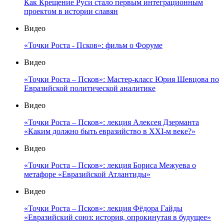
Как Крещение Руси стало первым интеграционным
проектом в истории славян
Видео
«Точки Роста - Псков»: фильм о Форуме
Видео
«Точки Роста – Псков»: Мастер-класс Юрия Шевцова по
Евразийской политической аналитике
Видео
«Точки Роста – Псков»: лекция Алексея Дзерманта
«Каким должно быть евразийство в XXI-м веке?»
Видео
«Точки Роста – Псков»: лекция Бориса Межуева о
метафоре «Евразийской Атлантиды»
Видео
«Точки Роста – Псков»: лекция Фёдора Гайды
«Евразийский союз: история, опрокинутая в будущее»