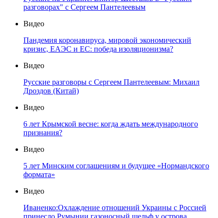
разговорах" с Сергеем Пантелеевым
Видео
Пандемия коронавируса, мировой экономический
кризис, ЕАЭС и ЕС: победа изоляционизма?
Видео
Русские разговоры с Сергеем Пантелеевым: Михаил
Дроздов (Китай)
Видео
6 лет Крымской весне: когда ждать международного
признания?
Видео
5 лет Минским соглашениям и будущее «Нормандского
формата»
Видео
Иваненко:Охлаждение отношений Украины с Россией
принесло Румынии газоносный шельф у острова