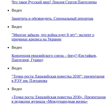
Что такое Русский мир? Лекция Сергея Пантелеева
Видео
Защитить и обезвредить. Специальный репортаж
Видео
"Многие забыли, что война идет 8 лет": эксперт о
причинах кризиса на Украине
Видео
Концепция евразийского союза – бред? (Евстафьев,
Пантелеев, Гущин)
Видео
"Точки роста: Евразийская повестка 2030": презентация
в РЭУ им. Плеханова
Видео
«Точки роста: Евразийская повестка 2030». Презентация
в редакции журнала «Международная жизнь»