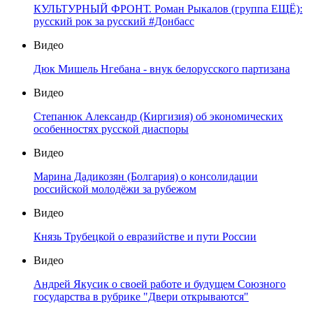
КУЛЬТУРНЫЙ ФРОНТ. Роман Рыкалов (группа ЕЩЁ):
русский рок за русский #Донбасс
Видео
Дюк Мишель Нгебана - внук белорусского партизана
Видео
Степанюк Александр (Киргизия) об экономических
особенностях русской диаспоры
Видео
Марина Дадикозян (Болгария) о консолидации
российской молодёжи за рубежом
Видео
Князь Трубецкой о евразийстве и пути России
Видео
Андрей Якусик о своей работе и будущем Союзного
государства в рубрике "Двери открываются"