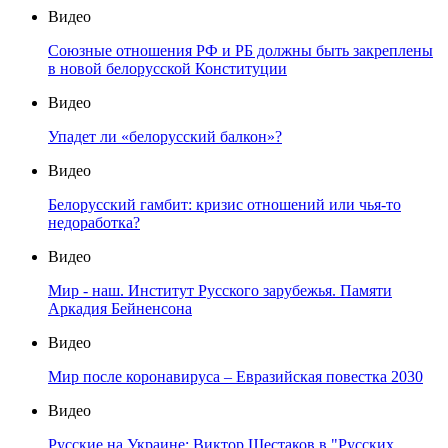
Видео
Союзные отношения РФ и РБ должны быть закреплены
в новой белорусской Конституции
Видео
Упадет ли «белорусский балкон»?
Видео
Белорусский гамбит: кризис отношений или чья-то
недоработка?
Видео
Мир - наш. Институт Русского зарубежья. Памяти
Аркадия Бейненсона
Видео
Мир после коронавируса – Евразийская повестка 2030
Видео
Русские на Украине: Виктор Шестаков в "Русских