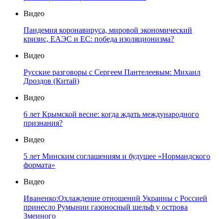
Видео
Пандемия коронавируса, мировой экономический
кризис, ЕАЭС и ЕС: победа изоляционизма?
Видео
Русские разговоры с Сергеем Пантелеевым: Михаил
Дроздов (Китай)
Видео
6 лет Крымской весне: когда ждать международного
признания?
Видео
5 лет Минским соглашениям и будущее «Нормандского
формата»
Видео
Иваненко:Охлаждение отношений Украины с Россией
принесло Румынии газоносный шельф у острова
Змеиного