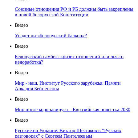
Союзные отношения РФ и РБ должны быть закреплены
в новой белорусской Конституции
Видео
Упадет ли «белорусский балкон»?
Видео
Белорусский гамбит: кризис отношений или чья-то
недоработка?
Видео
Мир - наш. Институт Русского зарубежья. Памяти
Аркадия Бейненсона
Видео
Мир после коронавируса – Евразийская повестка 2030
Видео
Русские на Украине: Виктор Шестаков в "Русских
разговорах" с Сергеем Пантелеевым