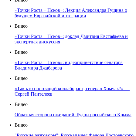
«Точки Роста – Псков»: Лекция Александра Гущина о
будущем Евразийской интеграции
Видео
«Точки Роста – Псков»: доклад Дмитрия Евстафьева и
экспертная дискуссия
Видео
«Точки Роста – Псков»: видеоприветствие сенатора
Владимира Джабарова
Видео
«Так кто настоящий коллаборант, генерал Хомчак?» —
Сергей Пантелеев
Видео
Обратная сторона ожиданий: будни российского Крыма
Видео
"Русские разговоры": Русская идея Федора Достоевского