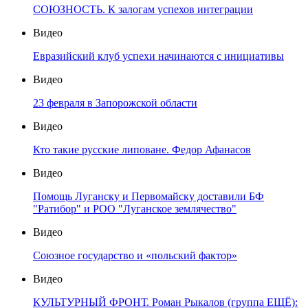
СОЮЗНОСТЬ. К залогам успехов интеграции
Видео
Евразийский клуб успехи начинаются с инициативы
Видео
23 февраля в Запорожской области
Видео
Кто такие русские липоване. Федор Афанасов
Видео
Помощь Луганску и Первомайску доставили БФ
"Ратибор" и РОО "Луганское землячество"
Видео
Союзное государство и «польский фактор»
Видео
КУЛЬТУРНЫЙ ФРОНТ. Роман Рыкалов (группа ЕЩЁ):