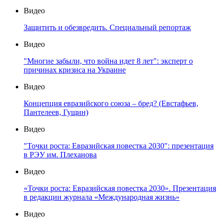
Видео
Защитить и обезвредить. Специальный репортаж
Видео
"Многие забыли, что война идет 8 лет": эксперт о
причинах кризиса на Украине
Видео
Концепция евразийского союза – бред? (Евстафьев,
Пантелеев, Гущин)
Видео
"Точки роста: Евразийская повестка 2030": презентация
в РЭУ им. Плеханова
Видео
«Точки роста: Евразийская повестка 2030». Презентация
в редакции журнала «Международная жизнь»
Видео