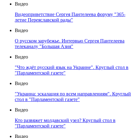
Видео
Видеоприветствие Сергея Пантелеева форуму "365-
летие Переяславской рады"
Видео
О русском зарубежье. Интервью Сергея Пантелеева
телеканалу "Большая Азия"
Видео
"Что ждёт русский язык на Украине". Круглый стол в
"Парламентской газете"
Видео
"Украина: эскалация по всем направлениям". Круглый
стол в "Парламентской газете"
Видео
Кто развяжет молдавский узел? Круглый стол в
"Парламентской газете"
Видео