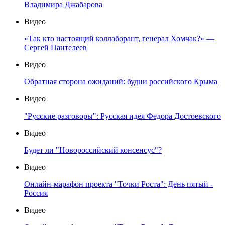
Владимира Джабарова
Видео
«Так кто настоящий коллаборант, генерал Хомчак?» —
Сергей Пантелеев
Видео
Обратная сторона ожиданий: будни российского Крыма
Видео
"Русские разговоры": Русская идея Федора Достоевского
Видео
Будет ли "Новороссийский консенсус"?
Видео
Онлайн-марафон проекта "Точки Роста": День пятый -
Россия
Видео