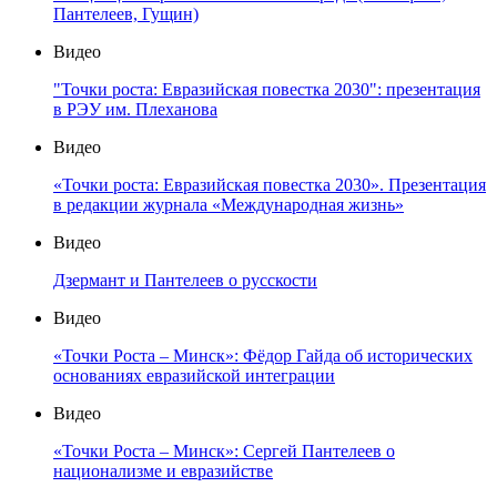
Пантелеев, Гущин)
Видео
"Точки роста: Евразийская повестка 2030": презентация
в РЭУ им. Плеханова
Видео
«Точки роста: Евразийская повестка 2030». Презентация
в редакции журнала «Международная жизнь»
Видео
Дзермант и Пантелеев о русскости
Видео
«Точки Роста – Минск»: Фёдор Гайда об исторических
основаниях евразийской интеграции
Видео
«Точки Роста – Минск»: Сергей Пантелеев о
национализме и евразийстве