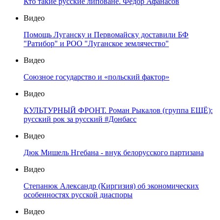
Кто такие русские липоване. Федор Афанасов
Видео
Помощь Луганску и Первомайску доставили БФ
"Ратибор" и РОО "Луганское землячество"
Видео
Союзное государство и «польский фактор»
Видео
КУЛЬТУРНЫЙ ФРОНТ. Роман Рыкалов (группа ЕЩЁ):
русский рок за русский #Донбасс
Видео
Дюк Мишель Нгебана - внук белорусского партизана
Видео
Степанюк Александр (Киргизия) об экономических
особенностях русской диаспоры
Видео