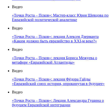
Видео
«Точки Роста – Псков»: Мастер-класс Юрия Шевцова по
Евразийской политической аналитике
Видео
«Точки Роста – Псков»: лекция Алексея Дзерманта
«Каким должно быть евразийство в XXI-м веке?»
Видео
«Точки Роста – Псков»: лекция Бориса Межуева о
метафоре «Евразийской Атлантиды»
Видео
«Точки Роста – Псков»: лекция Фёдора Гайды
«Евразийский союз: история, опрокинутая в будущее»
Видео
«Точки Роста – Псков»: Лекция Александра Гущина о
будущем Евразийской интеграции