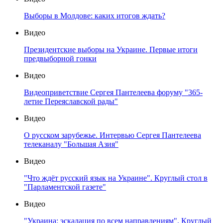
Выборы в Молдове: каких итогов ждать?
Видео
Президентские выборы на Украине. Первые итоги
предвыборной гонки
Видео
Видеоприветствие Сергея Пантелеева форуму "365-
летие Переяславской рады"
Видео
О русском зарубежье. Интервью Сергея Пантелеева
телеканалу "Большая Азия"
Видео
"Что ждёт русский язык на Украине". Круглый стол в
"Парламентской газете"
Видео
"Украина: эскалация по всем направлениям". Круглый