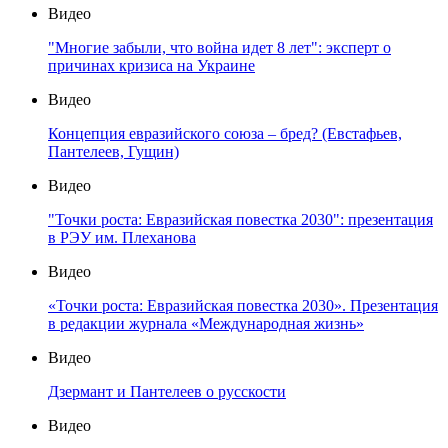
Видео
"Многие забыли, что война идет 8 лет": эксперт о
причинах кризиса на Украине
Видео
Концепция евразийского союза – бред? (Евстафьев,
Пантелеев, Гущин)
Видео
"Точки роста: Евразийская повестка 2030": презентация
в РЭУ им. Плеханова
Видео
«Точки роста: Евразийская повестка 2030». Презентация
в редакции журнала «Международная жизнь»
Видео
Дзермант и Пантелеев о русскости
Видео