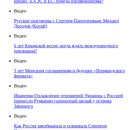
кризис, ЕАЭС и ЕС: победа изоляционизма?
Видео
Русские разговоры с Сергеем Пантелеевым: Михаил
Дроздов (Китай)
Видео
6 лет Крымской весне: когда ждать международного
признания?
Видео
5 лет Минским соглашениям и будущее «Нормандского
формата»
Видео
Иваненко:Охлаждение отношений Украины с Россией
принесло Румынии газоносный шельф у острова
Змеиного
Видео
Как Россия завоёвывала и осваивала Северное