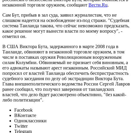
незаконной торговле оружием, сообщают
Вести.Ru
.
Сам Бут, прибыв в зал суда, заявил журналистам, что не
слишком надеется на освобождение из-под стражи. "Судебная
система Таиланда такова, что сейчас невозможно предсказать,
какое решение могут вынести власти по моему вопросу", -
отметил он.
В США Виктора Бута, задержанного в марте 2008 года в
Таиланде, обвиняют в незаконной торговле оружием, в том
числе в поставках оружия Революционным вооруженным
силам Колумбии. Обвиняемый не признает себя виновным, а
его адвокаты называют арест незаконным. Российский МИД
попросил от властей Таиланда обеспечить беспристрастность
судебного заседания по делу об экстрадиции Виктора Бута.
Глава внешнеполитического ведомства России Сергей Лавров
ранее сообщил, что получил заверения от таиландских
властей, что дело будет рассмотрено объективно, "без какой-
либо политизации".
Facebook
ВКонтакте
Одноклассники
Twitter
Telegram