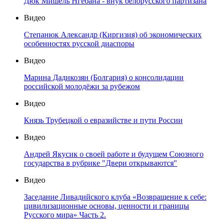
Дюк Мишель Нгебана - внук белорусского партизана
Видео
Степанюк Александр (Киргизия) об экономических
особенностях русской диаспоры
Видео
Марина Дадикозян (Болгария) о консолидации
российской молодёжи за рубежом
Видео
Князь Трубецкой о евразийстве и пути России
Видео
Андрей Якусик о своей работе и будущем Союзного
государства в рубрике "Двери открываются"
Видео
Заседание Ливадийского клуба «Возвращение к себе:
цивилизационные основы, ценности и границы
Русского мира» Часть 2.