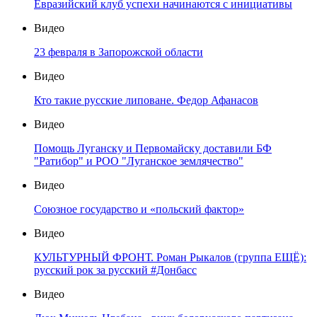
Евразийский клуб успехи начинаются с инициативы
Видео
23 февраля в Запорожской области
Видео
Кто такие русские липоване. Федор Афанасов
Видео
Помощь Луганску и Первомайску доставили БФ
"Ратибор" и РОО "Луганское землячество"
Видео
Союзное государство и «польский фактор»
Видео
КУЛЬТУРНЫЙ ФРОНТ. Роман Рыкалов (группа ЕЩЁ):
русский рок за русский #Донбасс
Видео