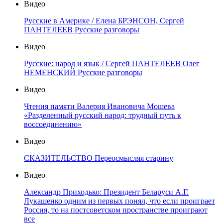
Видео
Русские в Америке / Елена БРЭНСОН, Сергей
ПАНТЕЛЕЕВ Русские разговоры
Видео
Русские: народ и язык / Сергей ПАНТЕЛЕЕВ Олег
НЕМЕНСКИЙ Русские разговоры
Видео
Чтения памяти Валерия Ивановича Мошева
«Разделенный русский народ: трудный путь к
воссоединению»
Видео
СКАЗИТЕЛЬСТВО Переосмысляя старину
Видео
Александр Приходько: Президент Беларуси А.Г.
Лукашенко одним из первых понял, что если проиграет
Россия, то на постсоветском пространстве проиграют
все