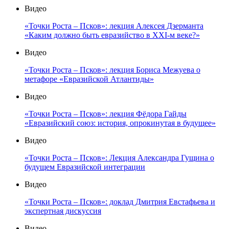
Видео
«Точки Роста – Псков»: лекция Алексея Дзерманта
«Каким должно быть евразийство в XXI-м веке?»
Видео
«Точки Роста – Псков»: лекция Бориса Межуева о
метафоре «Евразийской Атлантиды»
Видео
«Точки Роста – Псков»: лекция Фёдора Гайды
«Евразийский союз: история, опрокинутая в будущее»
Видео
«Точки Роста – Псков»: Лекция Александра Гущина о
будущем Евразийской интеграции
Видео
«Точки Роста – Псков»: доклад Дмитрия Евстафьева и
экспертная дискуссия
Видео