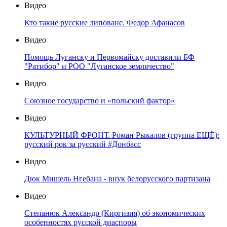
Видео
Кто такие русские липоване. Федор Афанасов
Видео
Помощь Луганску и Первомайску доставили БФ
"Ратибор" и РОО "Луганское землячество"
Видео
Союзное государство и «польский фактор»
Видео
КУЛЬТУРНЫЙ ФРОНТ. Роман Рыкалов (группа ЕЩЁ):
русский рок за русский #Донбасс
Видео
Дюк Мишель Нгебана - внук белорусского партизана
Видео
Степанюк Александр (Киргизия) об экономических
особенностях русской диаспоры