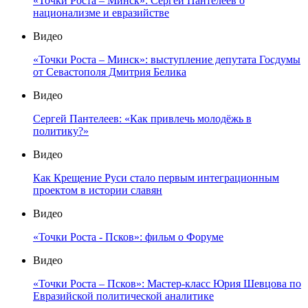
«Точки Роста – Минск»: Сергей Пантелеев о
национализме и евразийстве
Видео
«Точки Роста – Минск»: выступление депутата Госдумы
от Севастополя Дмитрия Белика
Видео
Сергей Пантелеев: «Как привлечь молодёжь в
политику?»
Видео
Как Крещение Руси стало первым интеграционным
проектом в истории славян
Видео
«Точки Роста - Псков»: фильм о Форуме
Видео
«Точки Роста – Псков»: Мастер-класс Юрия Шевцова по
Евразийской политической аналитике