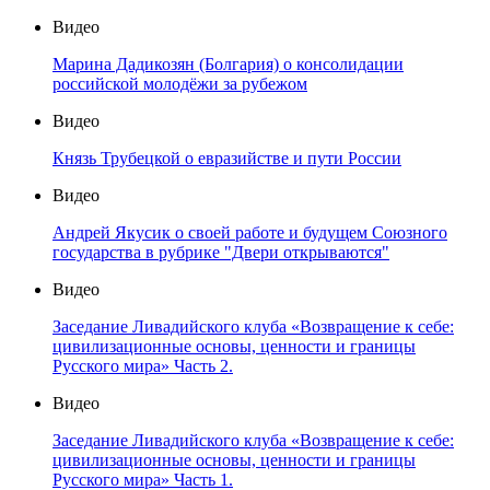
Видео
Марина Дадикозян (Болгария) о консолидации
российской молодёжи за рубежом
Видео
Князь Трубецкой о евразийстве и пути России
Видео
Андрей Якусик о своей работе и будущем Союзного
государства в рубрике "Двери открываются"
Видео
Заседание Ливадийского клуба «Возвращение к себе:
цивилизационные основы, ценности и границы
Русского мира» Часть 2.
Видео
Заседание Ливадийского клуба «Возвращение к себе:
цивилизационные основы, ценности и границы
Русского мира» Часть 1.