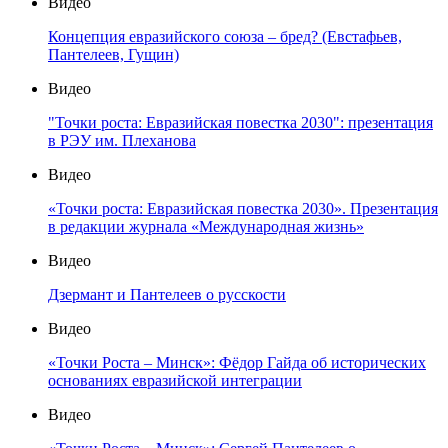
Видео
Концепция евразийского союза – бред? (Евстафьев,
Пантелеев, Гущин)
Видео
"Точки роста: Евразийская повестка 2030": презентация
в РЭУ им. Плеханова
Видео
«Точки роста: Евразийская повестка 2030». Презентация
в редакции журнала «Международная жизнь»
Видео
Дзермант и Пантелеев о русскости
Видео
«Точки Роста – Минск»: Фёдор Гайда об исторических
основаниях евразийской интеграции
Видео