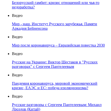
Белорусский гамбит: кризис отношений или чья-то
недоработка?
Видео
Мир - наш. Институт Русского зарубежья. Памяти
Аркадия Бейненсона
Видео
Мир после коронавируса – Евразийская повестка 2030
Видео
Русские на Украине: Виктор Шестаков в "Русских
разговорах" с Сергеем Пантелеевым
Видео
Пандемия коронавируса, мировой экономический
кризис, ЕАЭС и ЕС: победа изоляционизма?
Видео
Русские разговоры с Сергеем Пантелеевым: Михаил
Дроздов (Китай)