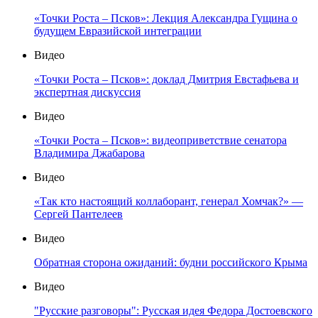
«Точки Роста – Псков»: Лекция Александра Гущина о
будущем Евразийской интеграции
Видео
«Точки Роста – Псков»: доклад Дмитрия Евстафьева и
экспертная дискуссия
Видео
«Точки Роста – Псков»: видеоприветствие сенатора
Владимира Джабарова
Видео
«Так кто настоящий коллаборант, генерал Хомчак?» —
Сергей Пантелеев
Видео
Обратная сторона ожиданий: будни российского Крыма
Видео
"Русские разговоры": Русская идея Федора Достоевского