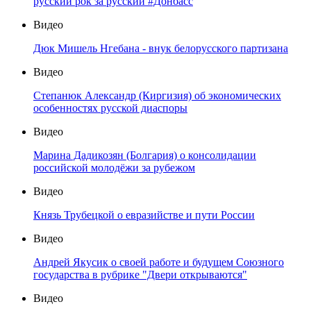
русский рок за русский #Донбасс
Видео
Дюк Мишель Нгебана - внук белорусского партизана
Видео
Степанюк Александр (Киргизия) об экономических
особенностях русской диаспоры
Видео
Марина Дадикозян (Болгария) о консолидации
российской молодёжи за рубежом
Видео
Князь Трубецкой о евразийстве и пути России
Видео
Андрей Якусик о своей работе и будущем Союзного
государства в рубрике "Двери открываются"
Видео