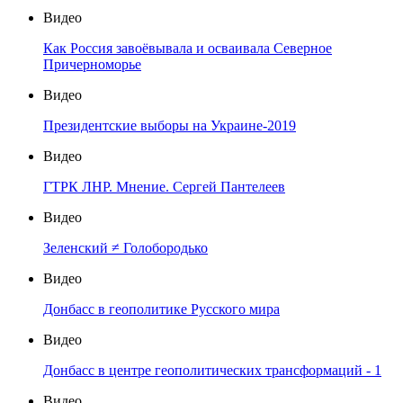
Видео
Как Россия завоёвывала и осваивала Северное
Причерноморье
Видео
Президентские выборы на Украине-2019
Видео
ГТРК ЛНР. Мнение. Сергей Пантелеев
Видео
Зеленский ≠ Голобородько
Видео
Донбасс в геополитике Русского мира
Видео
Донбасс в центре геополитических трансформаций - 1
Видео