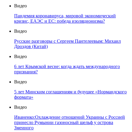
Видео
Пандемия коронавируса, мировой экономический
кризис, ЕАЭС и ЕС: победа изоляционизма?
Видео
Русские разговоры с Сергеем Пантелеевым: Михаил
Дроздов (Китай)
Видео
6 лет Крымской весне: когда ждать международного
признания?
Видео
5 лет Минским соглашениям и будущее «Нормандского
формата»
Видео
Иваненко:Охлаждение отношений Украины с Россией
принесло Румынии газоносный шельф у острова
Змеиного