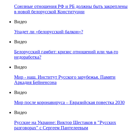
Союзные отношения РФ и РБ должны быть закреплены
в новой белорусской Конституции
Видео
Упадет ли «белорусский балкон»?
Видео
Белорусский гамбит: кризис отношений или чья-то
недоработка?
Видео
Мир - наш. Институт Русского зарубежья. Памяти
Аркадия Бейненсона
Видео
Мир после коронавируса – Евразийская повестка 2030
Видео
Русские на Украине: Виктор Шестаков в "Русских
разговорах" с Сергеем Пантелеевым