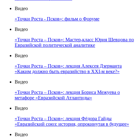
Видео
«Точки Роста - Псков»: фильм о Форуме
Видео
«Точки Роста – Псков»: Мастер-класс Юрия Шевцова по
Евразийской политической аналитике
Видео
«Точки Роста – Псков»: лекция Алексея Дзерманта
«Каким должно быть евразийство в XXI-м веке?»
Видео
«Точки Роста – Псков»: лекция Бориса Межуева о
метафоре «Евразийской Атлантиды»
Видео
«Точки Роста – Псков»: лекция Фёдора Гайды
«Евразийский союз: история, опрокинутая в будущее»
Видео