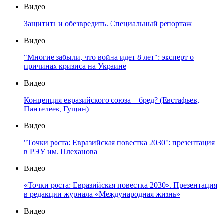
Видео
Защитить и обезвредить. Специальный репортаж
Видео
"Многие забыли, что война идет 8 лет": эксперт о
причинах кризиса на Украине
Видео
Концепция евразийского союза – бред? (Евстафьев,
Пантелеев, Гущин)
Видео
"Точки роста: Евразийская повестка 2030": презентация
в РЭУ им. Плеханова
Видео
«Точки роста: Евразийская повестка 2030». Презентация
в редакции журнала «Международная жизнь»
Видео