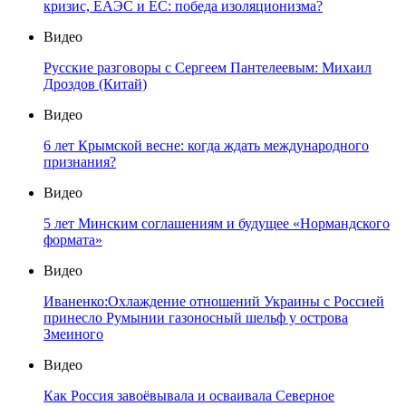
кризис, ЕАЭС и ЕС: победа изоляционизма?
Видео
Русские разговоры с Сергеем Пантелеевым: Михаил
Дроздов (Китай)
Видео
6 лет Крымской весне: когда ждать международного
признания?
Видео
5 лет Минским соглашениям и будущее «Нормандского
формата»
Видео
Иваненко:Охлаждение отношений Украины с Россией
принесло Румынии газоносный шельф у острова
Змеиного
Видео
Как Россия завоёвывала и осваивала Северное