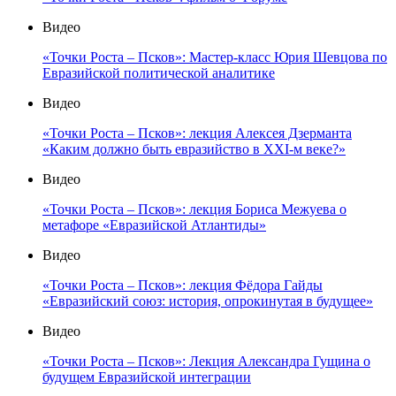
Видео
«Точки Роста – Псков»: Мастер-класс Юрия Шевцова по
Евразийской политической аналитике
Видео
«Точки Роста – Псков»: лекция Алексея Дзерманта
«Каким должно быть евразийство в XXI-м веке?»
Видео
«Точки Роста – Псков»: лекция Бориса Межуева о
метафоре «Евразийской Атлантиды»
Видео
«Точки Роста – Псков»: лекция Фёдора Гайды
«Евразийский союз: история, опрокинутая в будущее»
Видео
«Точки Роста – Псков»: Лекция Александра Гущина о
будущем Евразийской интеграции