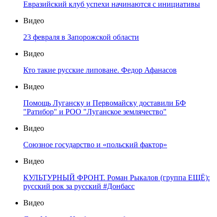
Евразийский клуб успехи начинаются с инициативы
Видео
23 февраля в Запорожской области
Видео
Кто такие русские липоване. Федор Афанасов
Видео
Помощь Луганску и Первомайску доставили БФ
"Ратибор" и РОО "Луганское землячество"
Видео
Союзное государство и «польский фактор»
Видео
КУЛЬТУРНЫЙ ФРОНТ. Роман Рыкалов (группа ЕЩЁ):
русский рок за русский #Донбасс
Видео