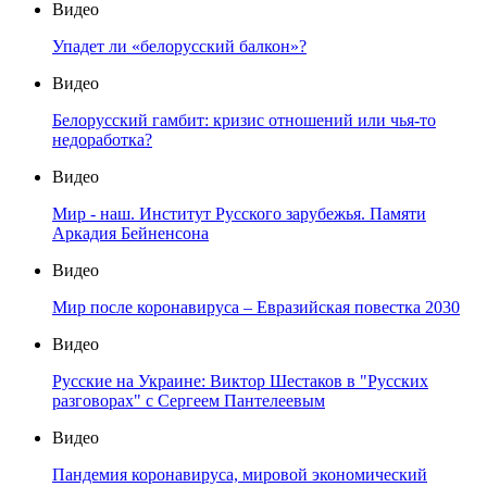
Видео
Упадет ли «белорусский балкон»?
Видео
Белорусский гамбит: кризис отношений или чья-то
недоработка?
Видео
Мир - наш. Институт Русского зарубежья. Памяти
Аркадия Бейненсона
Видео
Мир после коронавируса – Евразийская повестка 2030
Видео
Русские на Украине: Виктор Шестаков в "Русских
разговорах" с Сергеем Пантелеевым
Видео
Пандемия коронавируса, мировой экономический