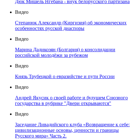
Дюк Мишель Нгебана - внук белорусского партизана
Видео
Степанюк Александр (Киргизия) об экономических
особенностях русской диаспоры
Видео
Марина Дадикозян (Болгария) о консолидации
российской молодёжи за рубежом
Видео
Князь Трубецкой о евразийстве и пути России
Видео
Андрей Якусик о своей работе и будущем Союзного
государства в рубрике "Двери открываются"
Видео
Заседание Ливадийского клуба «Возвращение к себе:
цивилизационные основы, ценности и границы
Русского мира» Часть 2.