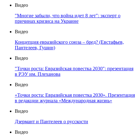
Видео
"Многие забыли, что война идет 8 лет": эксперт о
причинах кризиса на Украине
Видео
Концепция евразийского союза – бред? (Евстафьев,
Пантелеев, Гущин)
Видео
"Точки роста: Евразийская повестка 2030": презентация
в РЭУ им. Плеханова
Видео
«Точки роста: Евразийская повестка 2030». Презентация
в редакции журнала «Международная жизнь»
Видео
Дзермант и Пантелеев о русскости
Видео