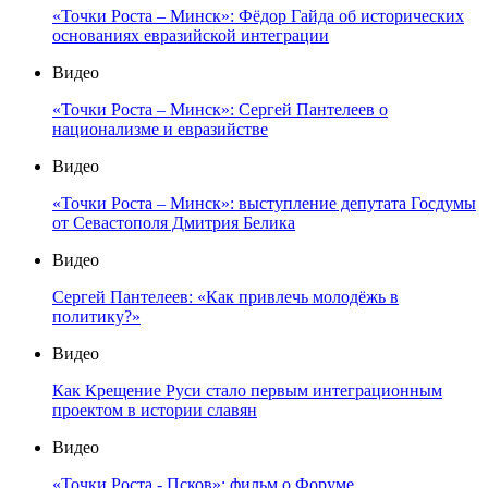
«Точки Роста – Минск»: Фёдор Гайда об исторических
основаниях евразийской интеграции
Видео
«Точки Роста – Минск»: Сергей Пантелеев о
национализме и евразийстве
Видео
«Точки Роста – Минск»: выступление депутата Госдумы
от Севастополя Дмитрия Белика
Видео
Сергей Пантелеев: «Как привлечь молодёжь в
политику?»
Видео
Как Крещение Руси стало первым интеграционным
проектом в истории славян
Видео
«Точки Роста - Псков»: фильм о Форуме