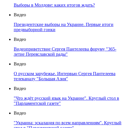
Выборы в Молдове: каких итогов ждать?
Видео
Президентские выборы на Украине. Первые итоги
предвыборной гонки
Видео
Видеоприветствие Сергея Пантелеева форуму "365-
летие Переяславской рады"
Видео
О русском зарубежье. Интервью Сергея Пантелеева
телеканалу "Большая Азия"
Видео
"Что ждёт русский язык на Украине". Круглый стол в
"Парламентской газете"
Видео
"Украина: эскалация по всем направлениям". Круглый
стол в "Парламентской газете"