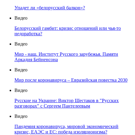
Упадет ли «белорусский балкон»?
Видео
Белорусский гамбит: кризис отношений или чья-то
недоработка?
Видео
Мир - наш. Институт Русского зарубежья. Памяти
Аркадия Бейненсона
Видео
Мир после коронавируса – Евразийская повестка 2030
Видео
Русские на Украине: Виктор Шестаков в "Русских
разговорах" с Сергеем Пантелеевым
Видео
Пандемия коронавируса, мировой экономический
кризис, ЕАЭС и ЕС: победа изоляционизма?