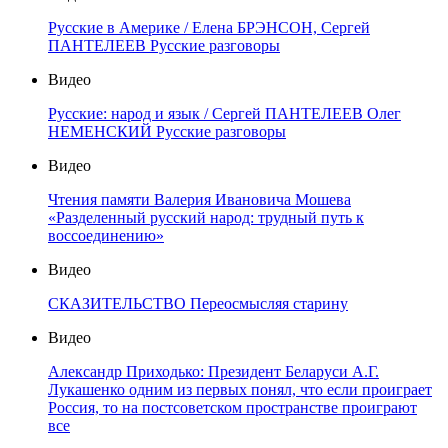
Русские в Америке / Елена БРЭНСОН, Сергей
ПАНТЕЛЕЕВ Русские разговоры
Видео
Русские: народ и язык / Сергей ПАНТЕЛЕЕВ Олег
НЕМЕНСКИЙ Русские разговоры
Видео
Чтения памяти Валерия Ивановича Мошева
«Разделенный русский народ: трудный путь к
воссоединению»
Видео
СКАЗИТЕЛЬСТВО Переосмысляя старину
Видео
Александр Приходько: Президент Беларуси А.Г.
Лукашенко одним из первых понял, что если проиграет
Россия, то на постсоветском пространстве проиграют
все