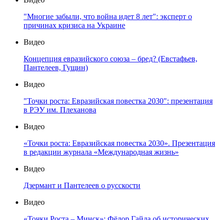
"Многие забыли, что война идет 8 лет": эксперт о
причинах кризиса на Украине
Видео
Концепция евразийского союза – бред? (Евстафьев,
Пантелеев, Гущин)
Видео
"Точки роста: Евразийская повестка 2030": презентация
в РЭУ им. Плеханова
Видео
«Точки роста: Евразийская повестка 2030». Презентация
в редакции журнала «Международная жизнь»
Видео
Дзермант и Пантелеев о русскости
Видео
«Точки Роста – Минск»: Фёдор Гайда об исторических