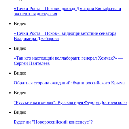
«Точки Роста – Псков»: доклад Дмитрия Евстафьева и
экспертная дискуссия
Видео
«Точки Роста – Псков»: видеоприветствие сенатора
Владимира Джабарова
Видео
«Так кто настоящий коллаборант, генерал Хомчак?» —
Сергей Пантелеев
Видео
Обратная сторона ожиданий: будни российского Крыма
Видео
"Русские разговоры": Русская идея Федора Достоевского
Видео
Будет ли "Новороссийский консенсус"?