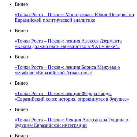
Видео
«Точки Роста – Псков»: Мастер-класс Юрия Шевцова по
Евразийской политической аналитике
Видео
«Точки Роста – Псков»: лекция Алексея Дзерманта
«Каким должно быть евразийство в XXI-м веке?»
Видео
«Точки Роста – Псков»: лекция Бориса Межуева о
метафоре «Евразийской Атлантиды»
Видео
«Точки Роста – Псков»: лекция Фёдора Гайды
«Евразийский союз: история, опрокинутая в будущее»
Видео
«Точки Роста – Псков»: Лекция Александра Гущина о
будущем Евразийской интеграции
Видео