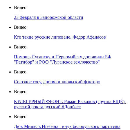
Видео
23 февраля в Запорожской области
Видео
Кто такие русские липоване. Федор Афанасов
Видео
Помощь Луганску и Первомайску доставили БФ
"Ратибор" и РОО "Луганское землячество"
Видео
Союзное государство и «польский фактор»
Видео
КУЛЬТУРНЫЙ ФРОНТ. Роман Рыкалов (группа ЕЩЁ):
русский рок за русский #Донбасс
Видео
Дюк Мишель Нгебана - внук белорусского партизана