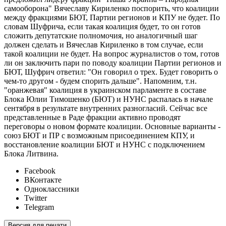
самооборона" Вячеславу Кириленко поспорить, что коалиции
между фракциями БЮТ, Партии регионов и КПУ не будет. По
словам Шуфрича, если такая коалиция будет, то он готов
сложить депутатские полномочия, но аналогичный шаг
должен сделать и Вячеслав Кириленко в том случае, если
такой коалиции не будет. На вопрос журналистов о том, готов
ли он заключить пари по поводу коалиции Партии регионов и
БЮТ, Шуфрич ответил: "Он говорил о трех. Будет говорить о
чем-то другом - будем спорить дальше". Напомним, т.н.
"оранжевая" коалиция в украинском парламенте в составе
Блока Юлии Тимошенко (БЮТ) и НУНС распалась в начале
сентября в результате внутренних разногласий. Сейчас все
представленные в Раде фракции активно проводят
переговоры о новом формате коалиции. Основные варианты -
союз БЮТ и ПР с возможным присоединением КПУ, и
восстановление коалиции БЮТ и НУНС с подключением
Блока Литвина.
Facebook
ВКонтакте
Одноклассники
Twitter
Telegram
Версия для печати