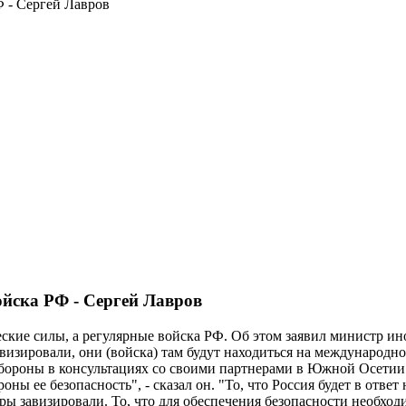
 - Сергей Лавров
йска РФ - Сергей Лавров
кие силы, а регулярные войска РФ. Об этом заявил министр ин
визировали, они (войска) там будут находиться на международно
бороны в консультациях со своими партнерами в Южной Осетии и
ны ее безопасность", - сказал он. "То, что Россия будет в отв
оры завизировали. То, что для обеспечения безопасности необх