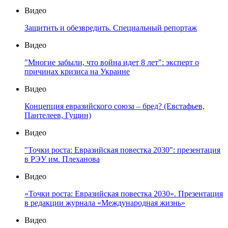
Видео
Защитить и обезвредить. Специальный репортаж
Видео
"Многие забыли, что война идет 8 лет": эксперт о
причинах кризиса на Украине
Видео
Концепция евразийского союза – бред? (Евстафьев,
Пантелеев, Гущин)
Видео
"Точки роста: Евразийская повестка 2030": презентация
в РЭУ им. Плеханова
Видео
«Точки роста: Евразийская повестка 2030». Презентация
в редакции журнала «Международная жизнь»
Видео