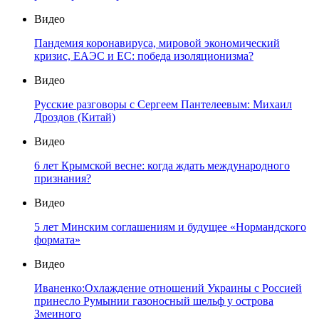
Видео
Пандемия коронавируса, мировой экономический
кризис, ЕАЭС и ЕС: победа изоляционизма?
Видео
Русские разговоры с Сергеем Пантелеевым: Михаил
Дроздов (Китай)
Видео
6 лет Крымской весне: когда ждать международного
признания?
Видео
5 лет Минским соглашениям и будущее «Нормандского
формата»
Видео
Иваненко:Охлаждение отношений Украины с Россией
принесло Румынии газоносный шельф у острова
Змеиного