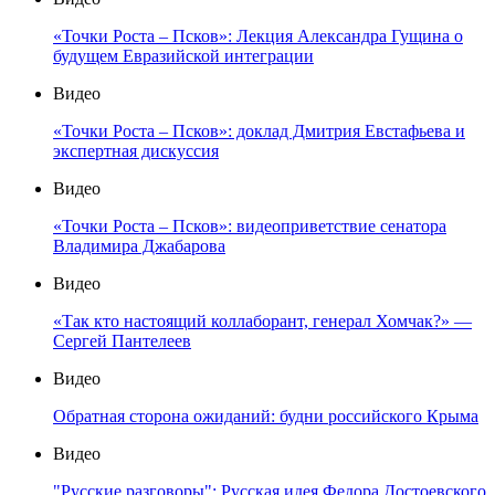
«Точки Роста – Псков»: Лекция Александра Гущина о
будущем Евразийской интеграции
Видео
«Точки Роста – Псков»: доклад Дмитрия Евстафьева и
экспертная дискуссия
Видео
«Точки Роста – Псков»: видеоприветствие сенатора
Владимира Джабарова
Видео
«Так кто настоящий коллаборант, генерал Хомчак?» —
Сергей Пантелеев
Видео
Обратная сторона ожиданий: будни российского Крыма
Видео
"Русские разговоры": Русская идея Федора Достоевского