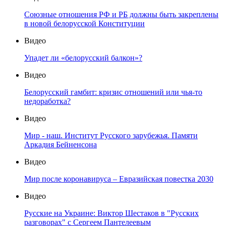
Союзные отношения РФ и РБ должны быть закреплены
в новой белорусской Конституции
Видео
Упадет ли «белорусский балкон»?
Видео
Белорусский гамбит: кризис отношений или чья-то
недоработка?
Видео
Мир - наш. Институт Русского зарубежья. Памяти
Аркадия Бейненсона
Видео
Мир после коронавируса – Евразийская повестка 2030
Видео
Русские на Украине: Виктор Шестаков в "Русских
разговорах" с Сергеем Пантелеевым