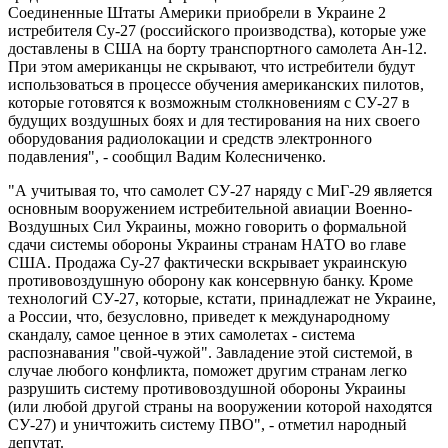
Соединенные Штаты Америки приобрели в Украине 2
истребителя Су-27 (российского производства), которые уже
доставлены в США на борту транспортного самолета Ан-12.
При этом американцы не скрывают, что истребители будут
использоваться в процессе обучения американских пилотов,
которые готовятся к возможным столкновениям с СУ-27 в
будущих воздушных боях и для тестирования на них своего
оборудования радиолокации и средств электронного
подавления", - сообщил Вадим Колесниченко.
"А учитывая то, что самолет СУ-27 наряду с МиГ-29 является
основным вооружением истребительной авиации Военно-
Воздушных Сил Украины, можно говорить о формальной
сдачи системы обороны Украины странам НАТО во главе
США. Продажа Су-27 фактически вскрывает украинскую
противовоздушную оборону как консервную банку. Кроме
технологий СУ-27, которые, кстати, принадлежат не Украине,
а России, что, безусловно, приведет к международному
скандалу, самое ценное в этих самолетах - система
распознавания "свой-чужой". Завладение этой системой, в
случае любого конфликта, поможет другим странам легко
разрушить систему противовоздушной обороны Украины
(или любой другой страны на вооружении которой находятся
СУ-27) и уничтожить систему ПВО", - отметил народный
депутат.