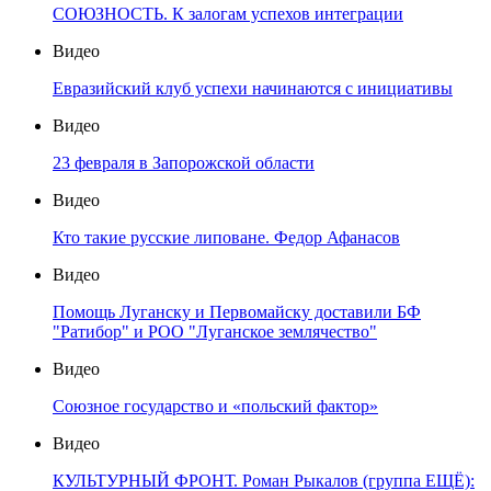
СОЮЗНОСТЬ. К залогам успехов интеграции
Видео
Евразийский клуб успехи начинаются с инициативы
Видео
23 февраля в Запорожской области
Видео
Кто такие русские липоване. Федор Афанасов
Видео
Помощь Луганску и Первомайску доставили БФ
"Ратибор" и РОО "Луганское землячество"
Видео
Союзное государство и «польский фактор»
Видео
КУЛЬТУРНЫЙ ФРОНТ. Роман Рыкалов (группа ЕЩЁ):