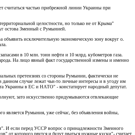
ет считаться частью прибрежной линии Украины при
территориальной целостности, но только не от Крыма"
уг остова Змеиный с Румынией.
ева объявить исключительную экономическую зону вокруг о.
ла.
запасами в 10 млн. тонн нефти и 10 млрд. кубометров газа.
народа. На лицо явный факт государственной измены и именно
риальных претензиях со стороны Румынии, фактически не
в данном случае лежат чьи-то личные интересы и в угоду им
та Украины в ЕС и НАТО" - констатирует народный депутат.
волнуют, зато искусственно придумываются отвлекающие
 является Румыния, уже сейчас, без объявления войны,
ти". И если перед УССР вопрос о принадлежности Змеиного
в" от которого рвутся и будут рваться нужные куски"- считает