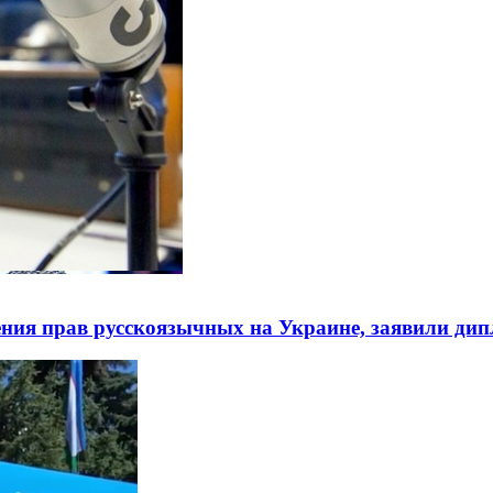
ния прав русскоязычных на Украине, заявили ди