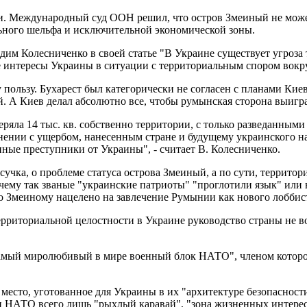
и. Международный суд ООН решил, что остров Змеиный не мож
ьного шельфа и исключительной экономической зоны.
им Колесниченко в своей статье "В Украине существует угроза 
е интересы Украины в ситуации с территориальным спором вокр
у пользу. Бухарест был категорически не согласен с планами Ки
 А Киев делал абсолютно все, чтобы румынская сторона выигра
ряла 14 тыс. кв. собственно территории, с только разведанными 
авнении с ущербом, нанесенным стране и будущему украинского 
ые преступники от Украины", - считает В. Колесниченко.
сучка, о проблеме статуса острова Змеиный, а по сути, террито
чему так званые "украинские патриоты" "проглотили язык" или 
о Змеиному нацелено на завлечение Румынии как нового лоббис
ерриториальной целостности в Украине руководство страны не 
мый миролюбивый в мире военный блок НАТО", членом которого
 место, уготованное для Украины в их "архитектуре безопаснос
и НАТО всего лишь "рыхлый каравай", "зона жизненных интересо