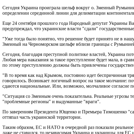
Сегодня Украина проиграла шельф вокруг о. Змеиный Румыни
определении серединной линии для делимитации континентал
Еще 24 сентября прошлого года Народный депутат Украины Вад
предупреждал, что украинские власти "сдали" государственны
"Уже тогда было понятно, что решение будет принято не в наш
Змеиный на Черноморском шельфе вблизи границы с Румынией.
Сегодня, благодаря преступной политике властей, Украина поте
Любая мера наказания за такое преступление будет мала, в ср
по этому преступлению должны быть привлечены государственн
"В то время как над Крымом, постоянно идет беспричинная тря
говорилось. Возникает логичный вопрос на такое молчание: по
сдаются национальные. Или, возможно, молчаливое согласие п
"Ситуация со Змеиным очень показательна. Реальные угрозы т
"проблемные регионы" и выдуманные "враги".
По заверениям Президента Ющенко и Премьера Тимошенко "са
оттяпал часть украинской территории.
Таким образом, ЕС и НАТО в очередной раз показали реальное
даже не ставился, то независимая Украина и украинцы для ЕС 