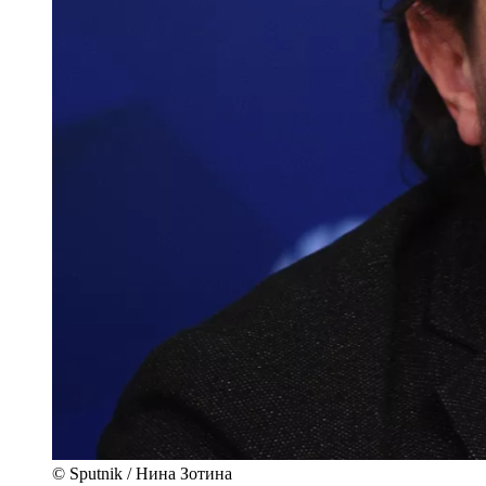
© Sputnik / Нина Зотина