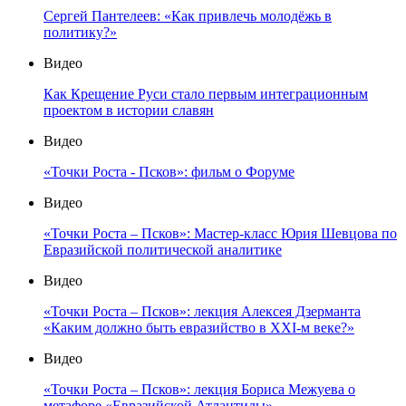
Сергей Пантелеев: «Как привлечь молодёжь в
политику?»
Видео
Как Крещение Руси стало первым интеграционным
проектом в истории славян
Видео
«Точки Роста - Псков»: фильм о Форуме
Видео
«Точки Роста – Псков»: Мастер-класс Юрия Шевцова по
Евразийской политической аналитике
Видео
«Точки Роста – Псков»: лекция Алексея Дзерманта
«Каким должно быть евразийство в XXI-м веке?»
Видео
«Точки Роста – Псков»: лекция Бориса Межуева о
метафоре «Евразийской Атлантиды»