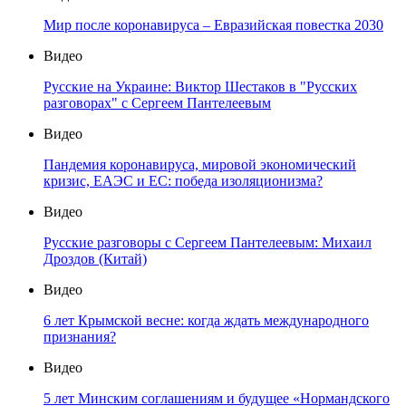
Мир после коронавируса – Евразийская повестка 2030
Видео
Русские на Украине: Виктор Шестаков в "Русских
разговорах" с Сергеем Пантелеевым
Видео
Пандемия коронавируса, мировой экономический
кризис, ЕАЭС и ЕС: победа изоляционизма?
Видео
Русские разговоры с Сергеем Пантелеевым: Михаил
Дроздов (Китай)
Видео
6 лет Крымской весне: когда ждать международного
признания?
Видео
5 лет Минским соглашениям и будущее «Нормандского