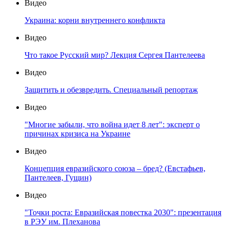
Видео
Украина: корни внутреннего конфликта
Видео
Что такое Русский мир? Лекция Сергея Пантелеева
Видео
Защитить и обезвредить. Специальный репортаж
Видео
"Многие забыли, что война идет 8 лет": эксперт о
причинах кризиса на Украине
Видео
Концепция евразийского союза – бред? (Евстафьев,
Пантелеев, Гущин)
Видео
"Точки роста: Евразийская повестка 2030": презентация
в РЭУ им. Плеханова