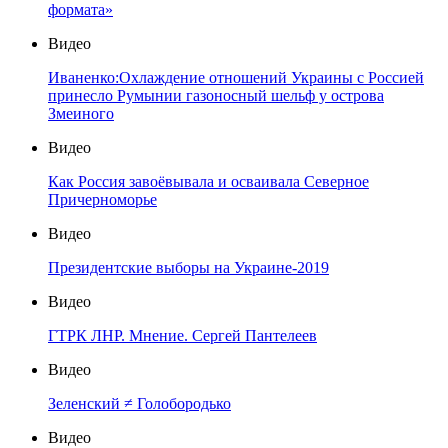
формата»
Видео
Иваненко:Охлаждение отношений Украины с Россией
принесло Румынии газоносный шельф у острова
Змеиного
Видео
Как Россия завоёвывала и осваивала Северное
Причерноморье
Видео
Президентские выборы на Украине-2019
Видео
ГТРК ЛНР. Мнение. Сергей Пантелеев
Видео
Зеленский ≠ Голобородько
Видео