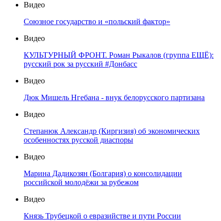
Видео
Союзное государство и «польский фактор»
Видео
КУЛЬТУРНЫЙ ФРОНТ. Роман Рыкалов (группа ЕЩЁ):
русский рок за русский #Донбасс
Видео
Дюк Мишель Нгебана - внук белорусского партизана
Видео
Степанюк Александр (Киргизия) об экономических
особенностях русской диаспоры
Видео
Марина Дадикозян (Болгария) о консолидации
российской молодёжи за рубежом
Видео
Князь Трубецкой о евразийстве и пути России