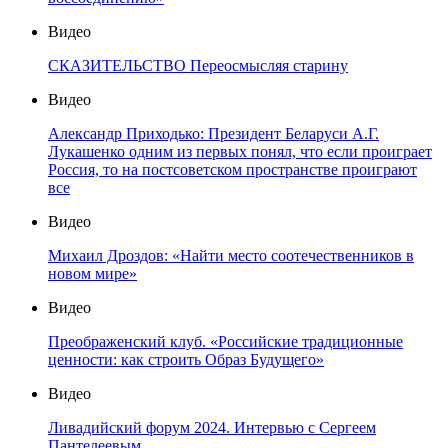
Видео
СКАЗИТЕЛЬСТВО Переосмысляя старину
Видео
Александр Приходько: Президент Беларуси А.Г.
Лукашенко одним из первых понял, что если проиграет
Россия, то на постсоветском пространстве проиграют
все
Видео
Михаил Дроздов: «Найти место соотечественников в
новом мире»
Видео
Преображенский клуб. «Российские традиционные
ценности: как строить Образ Будущего»
Видео
Ливадийский форум 2024. Интервью с Сергеем
Пантелеевым