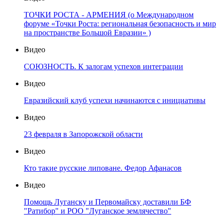
ТОЧКИ РОСТА - АРМЕНИЯ (о Международном
форуме «Точки Роста: региональная безопасность и мир
на пространстве Большой Евразии» )
Видео
СОЮЗНОСТЬ. К залогам успехов интеграции
Видео
Евразийский клуб успехи начинаются с инициативы
Видео
23 февраля в Запорожской области
Видео
Кто такие русские липоване. Федор Афанасов
Видео
Помощь Луганску и Первомайску доставили БФ
"Ратибор" и РОО "Луганское землячество"