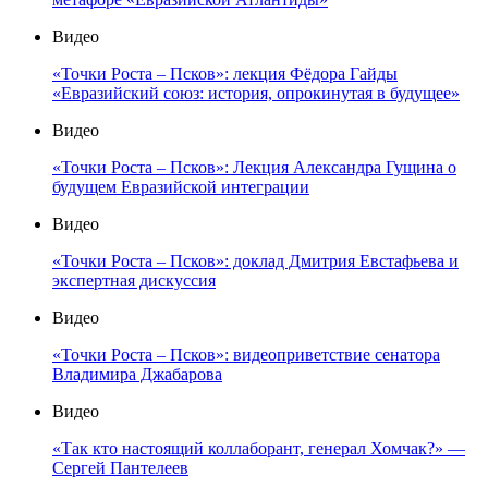
Видео
«Точки Роста – Псков»: лекция Фёдора Гайды
«Евразийский союз: история, опрокинутая в будущее»
Видео
«Точки Роста – Псков»: Лекция Александра Гущина о
будущем Евразийской интеграции
Видео
«Точки Роста – Псков»: доклад Дмитрия Евстафьева и
экспертная дискуссия
Видео
«Точки Роста – Псков»: видеоприветствие сенатора
Владимира Джабарова
Видео
«Так кто настоящий коллаборант, генерал Хомчак?» —
Сергей Пантелеев