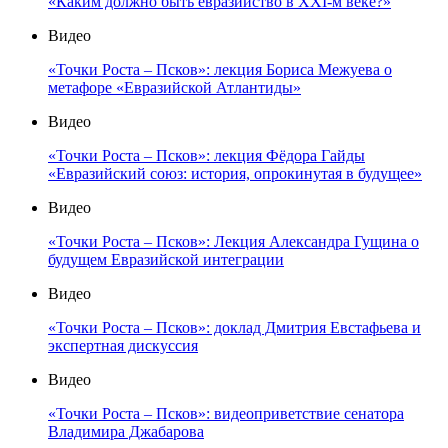
«Каким должно быть евразийство в XXI-м веке?»
Видео
«Точки Роста – Псков»: лекция Бориса Межуева о
метафоре «Евразийской Атлантиды»
Видео
«Точки Роста – Псков»: лекция Фёдора Гайды
«Евразийский союз: история, опрокинутая в будущее»
Видео
«Точки Роста – Псков»: Лекция Александра Гущина о
будущем Евразийской интеграции
Видео
«Точки Роста – Псков»: доклад Дмитрия Евстафьева и
экспертная дискуссия
Видео
«Точки Роста – Псков»: видеоприветствие сенатора
Владимира Джабарова