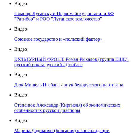
Видео
Помощь Луганску и Первомайску доставили БФ
"Ратибор" и РОО "Луганское землячество"
Видео
Союзное государство и «польский фактор»
Видео
КУЛЬТУРНЫЙ ФРОНТ. Роман Рыкалов (группа ЕЩЁ):
русский рок за русский #Донбасс
Видео
Дюк Мишель Нгебана - внук белорусского партизана
Видео
Степанюк Александр (Киргизия) об экономических
особенностях русской диаспоры
Видео
Марина Дадикозян (Болгария) о консолидации