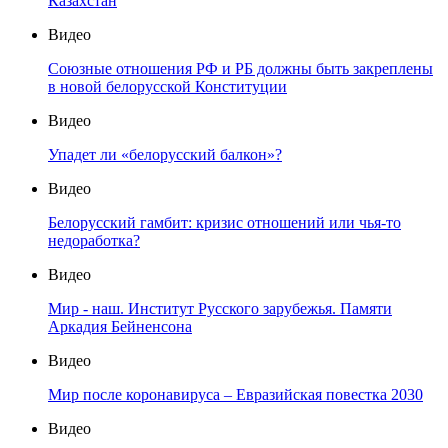
Казахстан
Видео
Союзные отношения РФ и РБ должны быть закреплены
в новой белорусской Конституции
Видео
Упадет ли «белорусский балкон»?
Видео
Белорусский гамбит: кризис отношений или чья-то
недоработка?
Видео
Мир - наш. Институт Русского зарубежья. Памяти
Аркадия Бейненсона
Видео
Мир после коронавируса – Евразийская повестка 2030
Видео