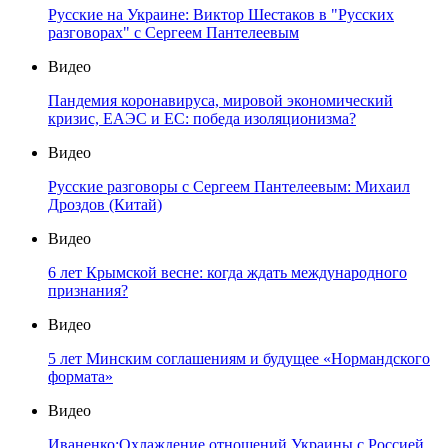
Русские на Украине: Виктор Шестаков в "Русских
разговорах" с Сергеем Пантелеевым
Видео
Пандемия коронавируса, мировой экономический
кризис, ЕАЭС и ЕС: победа изоляционизма?
Видео
Русские разговоры с Сергеем Пантелеевым: Михаил
Дроздов (Китай)
Видео
6 лет Крымской весне: когда ждать международного
признания?
Видео
5 лет Минским соглашениям и будущее «Нормандского
формата»
Видео
Иваненко:Охлаждение отношений Украины с Россией