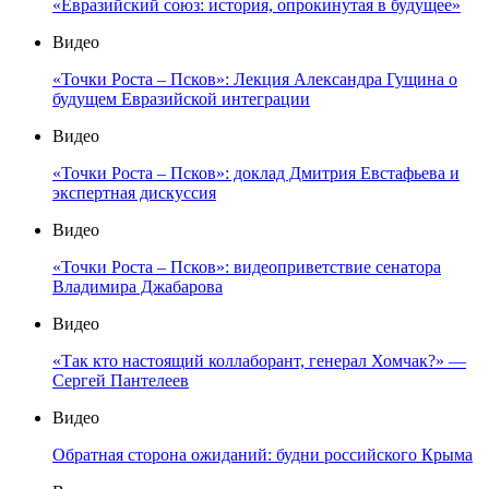
«Евразийский союз: история, опрокинутая в будущее»
Видео
«Точки Роста – Псков»: Лекция Александра Гущина о
будущем Евразийской интеграции
Видео
«Точки Роста – Псков»: доклад Дмитрия Евстафьева и
экспертная дискуссия
Видео
«Точки Роста – Псков»: видеоприветствие сенатора
Владимира Джабарова
Видео
«Так кто настоящий коллаборант, генерал Хомчак?» —
Сергей Пантелеев
Видео
Обратная сторона ожиданий: будни российского Крыма