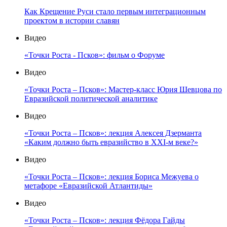
Как Крещение Руси стало первым интеграционным
проектом в истории славян
Видео
«Точки Роста - Псков»: фильм о Форуме
Видео
«Точки Роста – Псков»: Мастер-класс Юрия Шевцова по
Евразийской политической аналитике
Видео
«Точки Роста – Псков»: лекция Алексея Дзерманта
«Каким должно быть евразийство в XXI-м веке?»
Видео
«Точки Роста – Псков»: лекция Бориса Межуева о
метафоре «Евразийской Атлантиды»
Видео
«Точки Роста – Псков»: лекция Фёдора Гайды