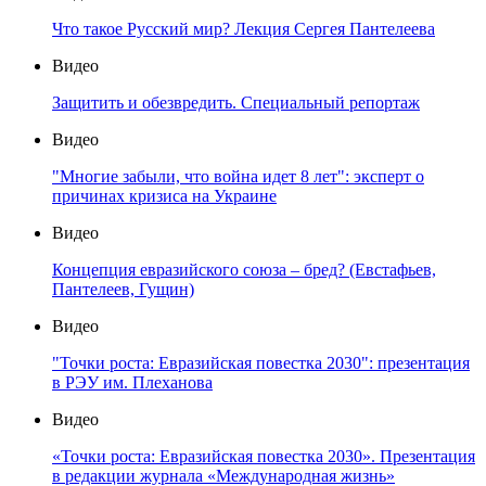
Что такое Русский мир? Лекция Сергея Пантелеева
Видео
Защитить и обезвредить. Специальный репортаж
Видео
"Многие забыли, что война идет 8 лет": эксперт о
причинах кризиса на Украине
Видео
Концепция евразийского союза – бред? (Евстафьев,
Пантелеев, Гущин)
Видео
"Точки роста: Евразийская повестка 2030": презентация
в РЭУ им. Плеханова
Видео
«Точки роста: Евразийская повестка 2030». Презентация
в редакции журнала «Международная жизнь»