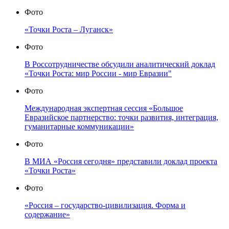
Фото
«Точки Роста – Луганск»
Фото
В Россотрудничестве обсудили аналитический доклад
«Точки Роста: мир России - мир Евразии"
Фото
Международная экспертная сессия «Большое
Евразийское партнерство: точки развития, интеграция,
гуманитарные коммуникации»
Фото
В МИА «Россия сегодня» представили доклад проекта
«Точки Роста»
Фото
«Россия – государство-цивилизация. Форма и
содержание»