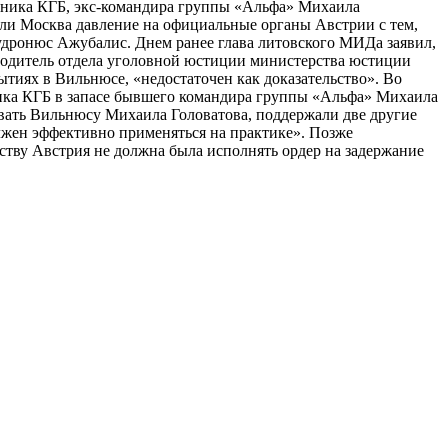
овника КГБ, экс-командира группы «Альфа» Михаила
а ли Москва давление на официальные органы Австрии с тем,
дронюс Ажубалис. Днем ранее глава литовского МИДа заявил,
оводитель отдела уголовной юстиции министерства юстиции
тиях в Вильнюсе, «недостаточен как доказательство». Во
ника КГБ в запасе бывшего командира группы «Альфа» Михаила
авать Вильнюсу Михаила Головатова, поддержали две другие
лжен эффективно применяться на практике». Позже
тву Австрия не должна была исполнять ордер на задержание