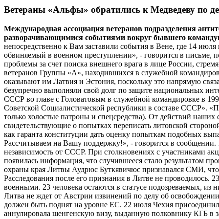
Ветераны «Альфы» обратились к Медведеву по де
Международная ассоциация ветеранов подразделения антит
разворачивающимися событиями вокруг бывшего командующ
непосредственно к Вам заставили события в Вене, где 14 июля
обвиняемый в военном преступлении», - говорится в письме, 
проблемы за счет поиска внешнего врага в лице России, стрем
ветеранов Группы «А», находившихся в служебной командировк
оказывают им Латвия и Эстония, поскольку это напрямую связ
безупречно выполняли свой долг по защите национальных инт
СССР во главе с Головатовым в служебной командировке в 199
Советской Социалистической республики в составе СССР». «П
только холостые патроны и спецсредства). От действий наших
свидетельствующие о попытках переписать литовской стороной
как гаранта конституции дать оценку попыткам подобных выпа
Рассчитываем на Вашу поддержку!», - говорится в сообщении. 
независимость от СССР. При столкновениях с участниками акц
появилась информация, что случившееся стало результатом пр
охраны края Литвы Аудрюс Буткявичюс признавался СМИ, что о
Расследования после его признания в Литве не проводилось. 2
военными. 23 человека остаются в статусе подозреваемых, из н
Литва не ждет от Австрии извинений по делу об освобождени
должен быть поднят на уровне ЕС. 22 июля Чехия присоединил
аннулировала шенгенскую визу, выданную полковнику КГБ в за