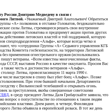
у России Дмитрию Медведеву в связи с
мого Литвой.
«Уважаемый Дмитрий Анатольевич! Обратиться
руппы «А» полковник в отставке Головатов, бездоказательно
ические силы Литвы, стремящиеся решать свои внутренние
овокации против Головатова и предпримут акции против других
ны действиями литовских властей и той поддержкой, которую
ов спецподразделения «Альфа», которые всегда четко и
инают, что «сотрудники Группы «А» Седьмого управления КГБ
водства Комитета госбезопасности, на территории Литовской
 без применения огнестрельного оружия (использовались
 - пишут ветераны. «Всем известны многочисленные факты,
ода СССР, выставив Россию в качестве оккупанта. Просим Вас
а также честь и достоинство ветеранов «Альфы».
 столицу Литвы, провозгласившую 11 марта 1990 г.
ом числе выстрелом в спину был убит боец «Альфы». Позже
м столкновения. При этом бывший начальник Департамента
оседству с Вильнюсской телебашней и открывать огонь.
ловек за преступления, якобы совершенные советскими
ГЛЯД
, в среду президент Литвы Даля Грибаускайте заявила, что
ко вопрос о попустительстве по отношению к таким людям
рийскими властями. Днем ранее, в четверг, Финляндия
рого Литва объявила в европейский розыск. В тот же день