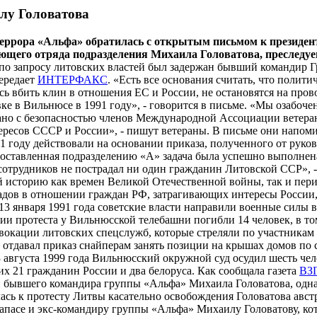
лу Головатова
еррора «Альфа» обратилась с открытым письмом к президент
его отряда подразделения Михаила Головатова, преследуе
 по запросу литовских властей был задержан бывший командир Г
передает
ИНТЕРФАКС
. «Есть все основания считать, что полит
ясь вбить клин в отношения ЕС и России, не остановятся на пр
е в Вильнюсе в 1991 году», - говорится в письме. «Мы озабоче
ано с безопасностью членов Международной Ассоциации ветеран
ересов СССР и России», - пишут ветераны. В письме они напом
1 году действовали на основании приказа, полученного от руко
оставленная подразделению «А» задача была успешно выполнена
 сотрудников не пострадал ни один гражданин Литовской ССР»,
 историю как времен Великой Отечественной войны, так и пери
дов в отношении граждан РФ, затрагивающих интересы России, 
13 января 1991 года советские власти направили военные силы в
ии протеста у Вильнюсской телебашни погибли 14 человек, в т
овокации литовских спецслужб, которые стреляли по участника
тдавал приказ снайперам занять позиции на крышах домов по с
3 августа 1999 года Вильнюсский окружной суд осудил шесть че
их 21 гражданин России и два белоруса. Как сообщала газета
ВЗ
и бывшего командира группы «Альфа» Михаила Головатова, одна
ась к протесту Литвы касательно освобождения Головатова авст
пасе и экс-командиру группы «Альфа» Михаилу Головатову, кото