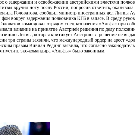
рос о задержании и освобождении австрийскими властями полк
 Литвы вручил ноту послу России, попросив ответить, оказывал
хаила Головатова, сообщил министр иностранных дел Литвы Ау
й фон вокруг задержания полковника КГБ в запасе. В среду рук
Головатов командовал отрядом спецназначения «Альфа» при собы
азывали влияние на принятие Австрией решения по делу полков
 позицию Литвы, которая критикует Австрию за решение не выд
ии три страны заявили, что международный ордер на арест «до
им правам Вивиан Рединг заявила, что согласно законодательс
отпустить экс-командира «Альфы» было законным.