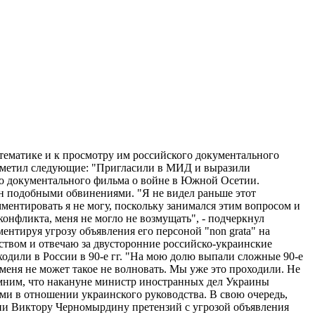
тематике и к просмотру им российского документального
тметил следующие: "Пригласили в МИД и выразили
ого документального фильма о войне в Южной Осетии.
н подобными обвинениями. "Я не видел раньше этот
мментировать я не могу, поскольку занимался этим вопросом и
о конфликта, меня не могло не возмущать", - подчеркнул
ентируя угрозу объявления его персоной "non grata" на
рством и отвечаю за двусторонние российско-украинские
ходили в России в 90-е гг. "На мою долю выпали сложные 90-е
 меня не может такое не волновать. Мы уже это проходили. Не
помним, что накануне министр иностранных дел Украины
и в отношении украинского руководства. В свою очередь,
ии Виктору Черномырдину претензий с угрозой объявления