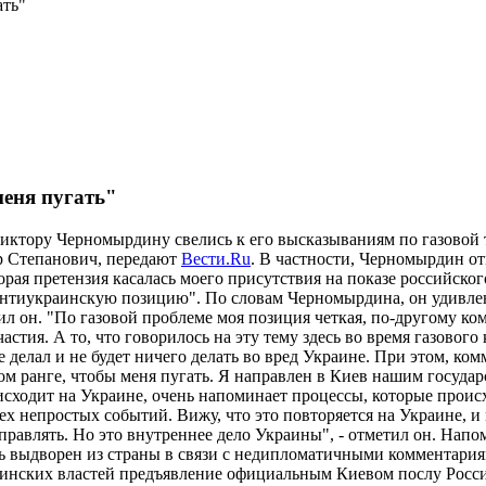
ать"
меня пугать"
иктору Черномырдину свелись к его высказываниям по газовой 
р Степанович, передают
Вести.Ru
. В частности, Черномырдин о
рая претензия касалась моего присутствия на показе российск
антиукраинскую позицию". По словам Черномырдина, он удивле
ил он. "По газовой проблеме моя позиция четкая, по-другому ко
участия. А то, что говорилось на эту тему здесь во время газовог
делал и не будет ничего делать во вред Украине. При этом, комм
том ранге, чтобы меня пугать. Я направлен в Киев нашим госуда
оисходит на Украине, очень напоминает процессы, которые проис
ех непростых событий. Вижу, что это повторяется на Украине, и
справлять. Но это внутреннее дело Украины", - отметил он. На
 выдворен из страны в связи с недипломатичными комментариям
аинских властей предъявление официальным Киевом послу Росс