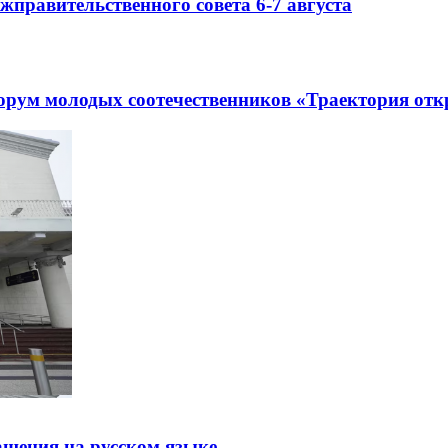
правительственного совета 6-7 августа
рум молодых соотечественников «Траектория отк
щения на русском языке