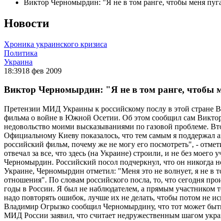
Виктор Черномырдин: "Я не в том ранге, чтобы меня пуг
Новости
Хроника украинского кризиса
Политика
Украина
18:39
18 фев 2009
Виктор Черномырдин: "Я не в том ранге, чтобы 
Претензии МИД Украины к российскому послу в этой стране В
фильма о войне в Южной Осетии. Об этом сообщил сам Викто
недовольство моими высказываниями по газовой проблеме. Вто
Официальному Киеву показалось, что тем самым я поддержал 
российский фильм, почему же не могу его посмотреть", - отмет
отвечал за все, что здесь (на Украине) строили, и не без моего 
Черномырдин. Российский посол подчеркнул, что он никогда не 
Украине, Черномырдин отметил: "Меня это не волнует, я не в 
отношения". По словам российского посла, то, что сегодня пр
годы в России. Я был не наблюдателем, а прямым участником т
надо повторять ошибок, лучше их не делать, чтобы потом не и
Владимир Огрызко сообщил Черномырдину, что тот может быть
МИД России заявил, что считает недружественным шагом укр