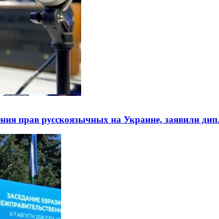
ния прав русскоязычных на Украине, заявили ди