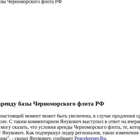
базы Черноморского флота РФ
 аренду базы Черноморского флота РФ
астоящий момент может быть увеличена, в случае продления ср
ле. С таким комментарием Янукович выступил в ответ на вчера
могу сказать, что условия аренды Черноморского флота, те, кото
ет Янукович. Как подчеркнул лидер регионалов, такие изменени
жны", - сказал Янукович, сообщает
Peacekeeper.Ru
.