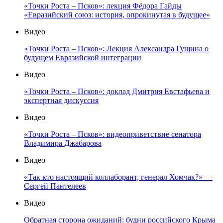
«Точки Роста – Псков»: лекция Фёдора Гайды
«Евразийский союз: история, опрокинутая в будущее»
Видео
«Точки Роста – Псков»: Лекция Александра Гущина о
будущем Евразийской интеграции
Видео
«Точки Роста – Псков»: доклад Дмитрия Евстафьева и
экспертная дискуссия
Видео
«Точки Роста – Псков»: видеоприветствие сенатора
Владимира Джабарова
Видео
«Так кто настоящий коллаборант, генерал Хомчак?» —
Сергей Пантелеев
Видео
Обратная сторона ожиданий: будни российского Крыма