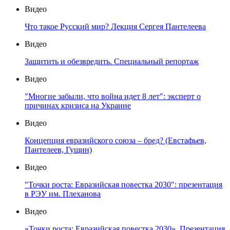
Видео
Что такое Русский мир? Лекция Сергея Пантелеева
Видео
Защитить и обезвредить. Специальный репортаж
Видео
"Многие забыли, что война идет 8 лет": эксперт о
причинах кризиса на Украине
Видео
Концепция евразийского союза – бред? (Евстафьев,
Пантелеев, Гущин)
Видео
"Точки роста: Евразийская повестка 2030": презентация
в РЭУ им. Плеханова
Видео
«Точки роста: Евразийская повестка 2030». Презентация