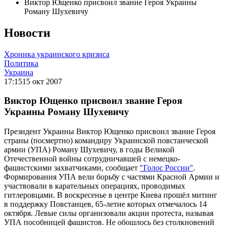
Виктор Ющенко присвоил звание Героя Украины
Роману Шухевичу
Новости
Хроника украинского кризиса
Политика
Украина
17:15
15 окт 2007
Виктор Ющенко присвоил звание Героя
Украины Роману Шухевичу
Президент Украины Виктор Ющенко присвоил звание Героя
страны (посмертно) командиру Украинской повстанческой
армии (УПА) Роману Шухевичу, в годы Великой
Отечественной войны сотрудничавшей с немецко-
фашистскими захватчиками, сообщает
"Голос России"
.
Формирования УПА вели борьбу с частями Красной Армии и
участвовали в карательных операциях, проводимых
гитлеровцами. В воскресенье в центре Киева прошёл митинг
в поддержку Повстанцев, 65-летие которых отмечалось 14
октября. Левые силы организовали акции протеста, называя
УПА пособницей фашистов. Не обошлось без столкновений