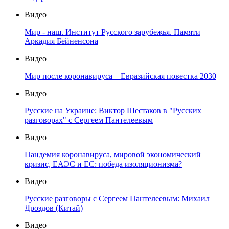
Видео
Мир - наш. Институт Русского зарубежья. Памяти
Аркадия Бейненсона
Видео
Мир после коронавируса – Евразийская повестка 2030
Видео
Русские на Украине: Виктор Шестаков в "Русских
разговорах" с Сергеем Пантелеевым
Видео
Пандемия коронавируса, мировой экономический
кризис, ЕАЭС и ЕС: победа изоляционизма?
Видео
Русские разговоры с Сергеем Пантелеевым: Михаил
Дроздов (Китай)
Видео