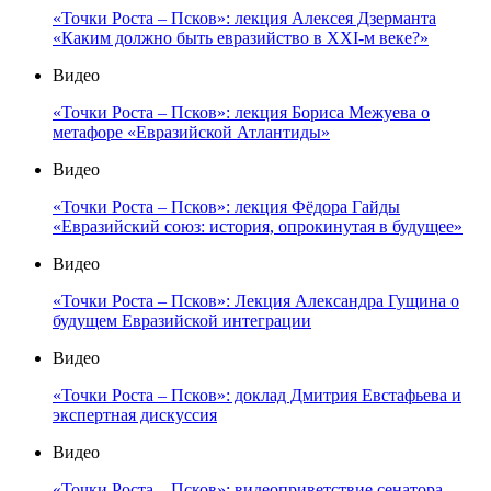
«Точки Роста – Псков»: лекция Алексея Дзерманта
«Каким должно быть евразийство в XXI-м веке?»
Видео
«Точки Роста – Псков»: лекция Бориса Межуева о
метафоре «Евразийской Атлантиды»
Видео
«Точки Роста – Псков»: лекция Фёдора Гайды
«Евразийский союз: история, опрокинутая в будущее»
Видео
«Точки Роста – Псков»: Лекция Александра Гущина о
будущем Евразийской интеграции
Видео
«Точки Роста – Псков»: доклад Дмитрия Евстафьева и
экспертная дискуссия
Видео
«Точки Роста – Псков»: видеоприветствие сенатора