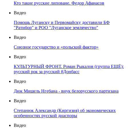
Кто такие русские липоване. Федор Афанасов
Видео
Помощь Луганску и Первомайску доставили БФ
"Ратибор" и РОО "Луганское землячество"
Видео
Союзное государство и «польский фактор»
Видео
КУЛЬТУРНЫЙ ФРОНТ. Роман Рыкалов (группа ЕЩЁ):
русский рок за русский #Донбасс
Видео
Дюк Мишель Нгебана - внук белорусского партизана
Видео
Степанюк Александр (Киргизия) об экономических
особенностях русской диаспоры
Видео