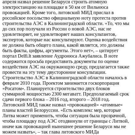
апреля назвал решение Беларуси строить атомную
электростанцию на площадке в 50 км от Вильнюса
провокацией. Кроме того, литовский МИД прислал в
российское посольство официальную ноту протеста против
строительства АЭС в Калининградской области. «То, что мы
до сих пор получали из России о новой АЭС, нас не
удовлетворяет, не удовлетворяет наших консультантов,
экспертов, которые нас консультируют. Оценка воздействия
не должна быть общего плана, какой является, это должны
быть факты, цифры, аргументы. Этого нет», – цитирует
портал Delfi.lt заявление Аудронюса Ажубалиса. В ноте
содержится просьба предоставить документы по оценке
воздействия АЭС на окружающую среду, предлагается также
провести на эту тему двусторонние консультации.
Строительство АЭС в Калининградской области началось в
феврале 2010 года. Проектом занимается госкорпорация
«Росатом». Планируется строительство двух блоков
суммарной мощностью 2300 мегаватт. Предполагаемый срок
сдачи первого блока – 2016 год, второго – 2018 год.
Литовский МИД также назвал «провокацией» «атомные»
планы властей Белоруссии. «Есть комплекс мер, которые
Литва может применить, чтобы ситуация была прозрачной,
чтобы площадку под АЭС отодвинули от границы с Литвой,
иначе как провокацией нынешнее решение Беларуси мы не
можем назвать», – так глава литовского МИДа