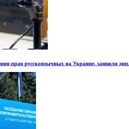
ния прав русскоязычных на Украине, заявили ди