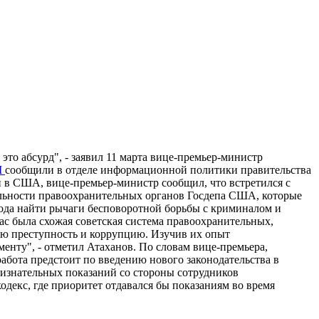
то абсурд", - заявил 11 марта вице-премьер-министр
M
сообщили в отделе информационной политики правительства
ки в США, вице-премьер-министр сообщил, что встретился с
ельности правоохранительных органов Госдепа США, которые
ода найти рычаги бесповоротной борьбы с криминалом и
ас была схожая советская система правоохранительных,
нную преступность и коррупцию. Изучив их опыт
енту", - отметил Атаханов. По словам вице-премьера,
абота предстоит по введению нового законодательства в
ризнательных показаний со стороны сотрудников
декс, где приоритет отдавался бы показаниям во время