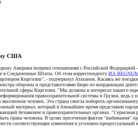
А
рону США
рону Америки вопреки отношениям с Российской Федерацией - э
же в Соединенные Штаты. Об этом корреспонденту
ИА REGNU
партнером Киргизии", - подчеркнул Атаханов. Касаясь же поезд
министра обороны и представителями Бюро по координации деят
ительной сферы Киргизии. "Мы должны в интересах нашего нар
реформирования правоохранительной системы в Грузии, ведь у н
ет 5 миллионов человек. Эта страна смогла побороть организова
ионный материал, который в ближайшее время представим парлам
екающий беззаконие в правоохранительных органах. "Серьезная р
ыть права человека. В целях пресечения фактов "выбивания" п
нести соответствующие изменения в уголовно-процессуальный ко