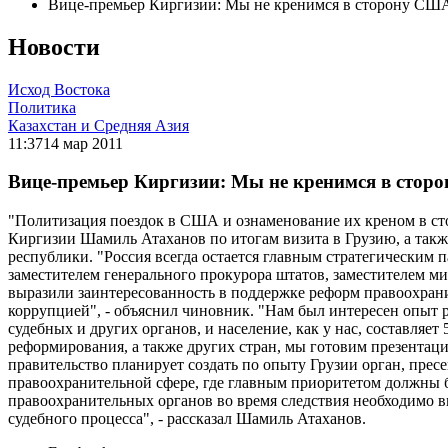
Вице-премьер Киргизии: Мы не кренимся в сторону СШ
Новости
Исход Востока
Политика
Казахстан и Средняя Азия
11:37
14 мар 2011
Вице-премьер Киргизии: Мы не кренимся в сто
"Политизация поездок в США и ознаменование их креном в сто
Киргизии Шамиль Атаханов по итогам визита в Грузию, а так
республики. "Россия всегда остается главным стратегическим 
заместителем генерального прокурора штатов, заместителем 
выразили заинтересованность в поддержке реформ правоохран
коррупцией", - объяснил чиновник. "Нам был интересен опыт 
судебных и других органов, и население, как у нас, составля
реформирования, а также других стран, мы готовим презентац
правительство планирует создать по опыту Грузии орган, прес
правоохранительной сфере, где главным приоритетом должны б
правоохранительных органов во время следствия необходимо в
судебного процесса", - рассказал Шамиль Атаханов.