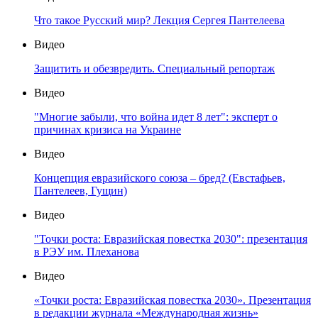
Что такое Русский мир? Лекция Сергея Пантелеева
Видео
Защитить и обезвредить. Специальный репортаж
Видео
"Многие забыли, что война идет 8 лет": эксперт о
причинах кризиса на Украине
Видео
Концепция евразийского союза – бред? (Евстафьев,
Пантелеев, Гущин)
Видео
"Точки роста: Евразийская повестка 2030": презентация
в РЭУ им. Плеханова
Видео
«Точки роста: Евразийская повестка 2030». Презентация
в редакции журнала «Международная жизнь»