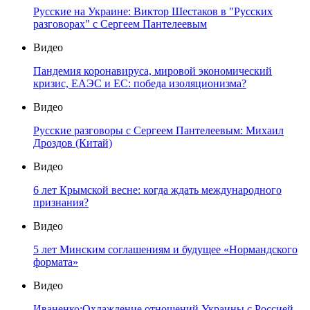
Русские на Украине: Виктор Шестаков в "Русских
разговорах" с Сергеем Пантелеевым
Видео
Пандемия коронавируса, мировой экономический
кризис, ЕАЭС и ЕС: победа изоляционизма?
Видео
Русские разговоры с Сергеем Пантелеевым: Михаил
Дроздов (Китай)
Видео
6 лет Крымской весне: когда ждать международного
признания?
Видео
5 лет Минским соглашениям и будущее «Нормандского
формата»
Видео
Иваненко:Охлаждение отношений Украины с Россией