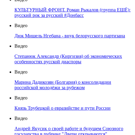
КУЛЬТУРНЫЙ ФРОНТ. Роман Рыкалов (группа ЕЩЁ):
русский рок за русский #Донбасс
Видео
Дюк Мишель Нгебана - внук белорусского партизана
Видео
Степанюк Александр (Киргизия) об экономических
особенностях русской диаспоры
Видео
Марина Дадикозян (Болгария) о консолидации
российской молодёжи за рубежом
Видео
Князь Трубецкой о евразийстве и пути России
Видео
Андрей Якусик о своей работе и будущем Союзного
государства в рубрике "Двери открываются"