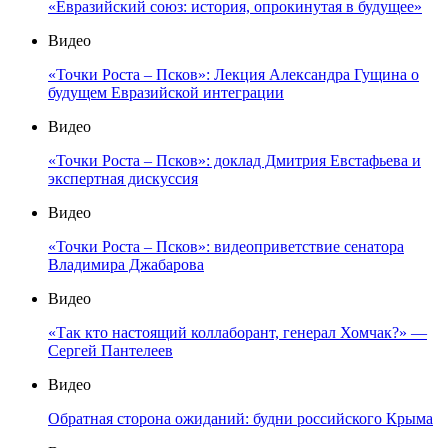
«Евразийский союз: история, опрокинутая в будущее»
Видео
«Точки Роста – Псков»: Лекция Александра Гущина о
будущем Евразийской интеграции
Видео
«Точки Роста – Псков»: доклад Дмитрия Евстафьева и
экспертная дискуссия
Видео
«Точки Роста – Псков»: видеоприветствие сенатора
Владимира Джабарова
Видео
«Так кто настоящий коллаборант, генерал Хомчак?» —
Сергей Пантелеев
Видео
Обратная сторона ожиданий: будни российского Крыма