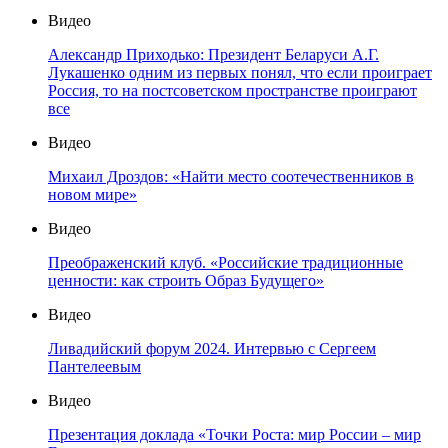
Видео
Александр Приходько: Президент Беларуси А.Г.
Лукашенко одним из первых понял, что если проиграет
Россия, то на постсоветском пространстве проиграют
все
Видео
Михаил Дроздов: «Найти место соотечественников в
новом мире»
Видео
Преображенский клуб. «Российские традиционные
ценности: как строить Образ Будущего»
Видео
Ливадийский форум 2024. Интервью с Сергеем
Пантелеевым
Видео
Презентация доклада «Точки Роста: мир России – мир