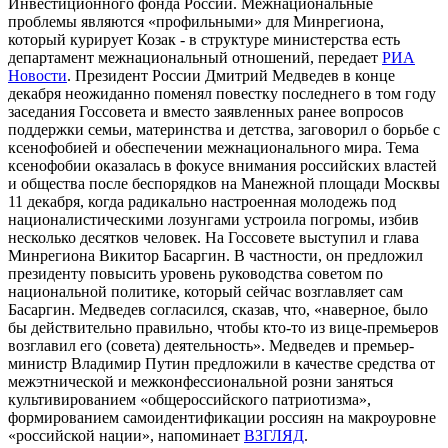
Инвестиционного фонда России. Межнациональные
проблемы являются «профильными» для Минрегиона,
который курирует Козак - в структуре министерства есть
департамент межнациональный отношений, передает
РИА
Новости
. Президент России Дмитрий Медведев в конце
декабря неожиданно поменял повестку последнего в том году
заседания Госсовета и вместо заявленных ранее вопросов
поддержки семьи, материнства и детства, заговорил о борьбе с
ксенофобией и обеспечении межнационального мира. Тема
ксенофобии оказалась в фокусе внимания российских властей
и общества после беспорядков на Манежной площади Москвы
11 декабря, когда радикально настроенная молодежь под
националистическими лозунгами устроила погромы, избив
несколько десятков человек. На Госсовете выступил и глава
Минрегиона Викитор Басаргин. В частности, он предложил
президенту повысить уровень руководства советом по
национальной политике, который сейчас возглавляет сам
Басаргин. Медведев согласился, сказав, что, «наверное, было
бы действительно правильно, чтобы кто-то из вице-премьеров
возглавил его (совета) деятельность». Медведев и премьер-
министр Владимир Путин предложили в качестве средства от
межэтнической и межконфессиональной розни заняться
культивированием «общероссийского патриотизма»,
формированием самоидентификации россиян на макроуровне
«российской нации», напоминает
ВЗГЛЯД
.