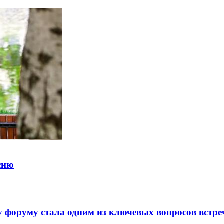
ссию
 форуму стала одним из ключевых вопросов встре