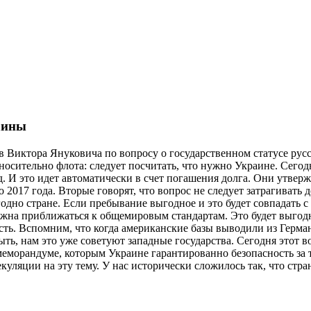
аины
Виктора Януковича по вопросу о государственном статусе русс
тносительно флота: следует посчитать, что нужно Украине. Сегод
 И это идет автоматически в счет погашения долга. Они утвержд
2017 года. Вторые говорят, что вопрос не следует затрагивать д
годно стране. Если пребывание выгодное и это будет совпадать с
олжна приближаться к общемировым стандартам. Это будет выгод
ть. Вспомним, что когда американские базы выводили из Германи
ть, нам это уже советуют западные государства. Сегодня этот в
морандуме, которым Украине гарантированно безопасность за то,
уляции на эту тему. У нас исторически сложилось так, что стран