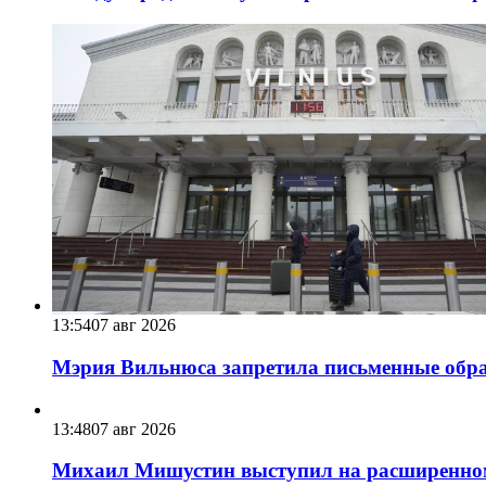
13:54
07 авг 2026
Мэрия Вильнюса запретила письменные обра
13:48
07 авг 2026
Михаил Мишустин выступил на расширенном 