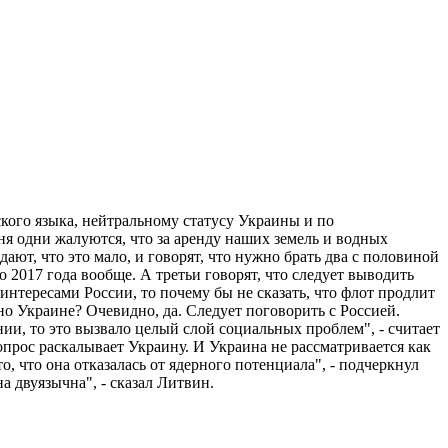
кого языка, нейтральному статусу Украины и по
ня одни жалуются, что за аренду наших земель и водных
ают, что это мало, и говорят, что нужно брать два с половиной
о 2017 года вообще. А третьи говорят, что следует выводить
 интересами России, то почему бы не сказать, что флот продлит
но Украине? Очевидно, да. Следует поговорить с Россией.
и, то это вызвало целый слой социальных проблем", - считает
опрос раскалывает Украину. И Украина не рассматривается как
 что она отказалась от ядерного потенциала", - подчеркнул
а двуязычна", - сказал Литвин.