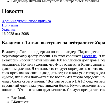
Владимир Литвин выступает за нейтралитет Украины
Новости
Хроника украинского кризиса
Политика
Украина
16:29
28 окт 2008
Владимир Литвин выступает за нейтралитет Укр
Владимир Литвин поддержал позицию лидера Партии регионов 
Черноморскому флоту России. Об этом сообщает
Газета.ua
. "О
акваторий Россия платит меньше 100 миллионов долларов в год.
миллиарда. Но при условии, что флот остается в Крыму лишь до 
флот немедленно. Я считаю, что следует определиться - что вы
срок пребывания еще на двадцать лет, но плата уже сегодня д
Думаю, что и она положительно воспримет такую определеннос
лидер блока своего имени. "Все разговоры о НАТО следует забы
вероятный член даже участниками блока. Нужно вспомнить о ме
политик. "Относительно двуязычности. Следует прекратить спек
Facebook
ВКонтакте