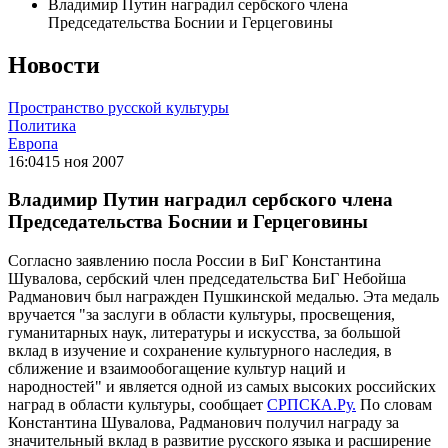
Владимир Путин наградил сербского члена
Председательства Боснии и Герцеговины
Новости
Пространство русской культуры
Политика
Европа
16:04
15 ноя 2007
Владимир Путин наградил сербского члена
Председательства Боснии и Герцеговины
Согласно заявлению посла России в БиГ Константина
Шувалова, сербский член председательства БиГ Небойша
Радманович был награжден Пушкинской медалью. Эта медаль
вручается "за заслуги в области культуры, просвещения,
гуманитарных наук, литературы и искусства, за большой
вклад в изучение и сохранение культурного наследия, в
сближение и взаимообогащение культур наций и
народностей" и является одной из самых высоких российских
наград в области культуры, сообщает
СРПСКА.Ру.
По словам
Константина Шувалова, Радманович получил награду за
значительный вклад в развитие русского языка и расширение