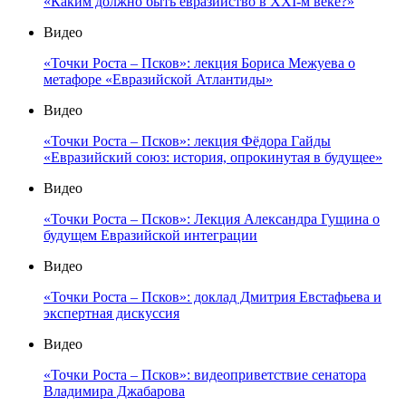
«Каким должно быть евразийство в XXI-м веке?»
Видео
«Точки Роста – Псков»: лекция Бориса Межуева о
метафоре «Евразийской Атлантиды»
Видео
«Точки Роста – Псков»: лекция Фёдора Гайды
«Евразийский союз: история, опрокинутая в будущее»
Видео
«Точки Роста – Псков»: Лекция Александра Гущина о
будущем Евразийской интеграции
Видео
«Точки Роста – Псков»: доклад Дмитрия Евстафьева и
экспертная дискуссия
Видео
«Точки Роста – Псков»: видеоприветствие сенатора
Владимира Джабарова