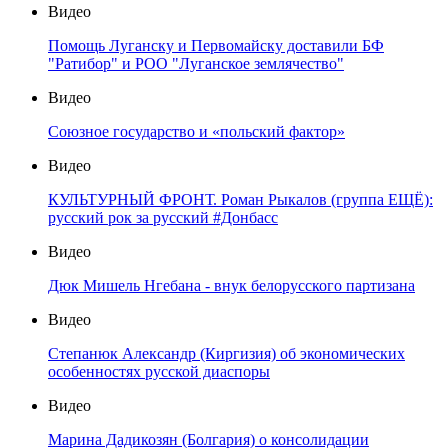
Видео
Помощь Луганску и Первомайску доставили БФ
"Ратибор" и РОО "Луганское землячество"
Видео
Союзное государство и «польский фактор»
Видео
КУЛЬТУРНЫЙ ФРОНТ. Роман Рыкалов (группа ЕЩЁ):
русский рок за русский #Донбасс
Видео
Дюк Мишель Нгебана - внук белорусского партизана
Видео
Степанюк Александр (Киргизия) об экономических
особенностях русской диаспоры
Видео
Марина Дадикозян (Болгария) о консолидации