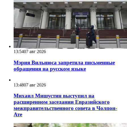
13:54
07 авг 2026
Мэрия Вильнюса запретила письменные
обращения на русском языке
13:48
07 авг 2026
Михаил Мишустин выступил на
расширенном заседании Евразийского
межправительственного совета в Чолпон-
Ате