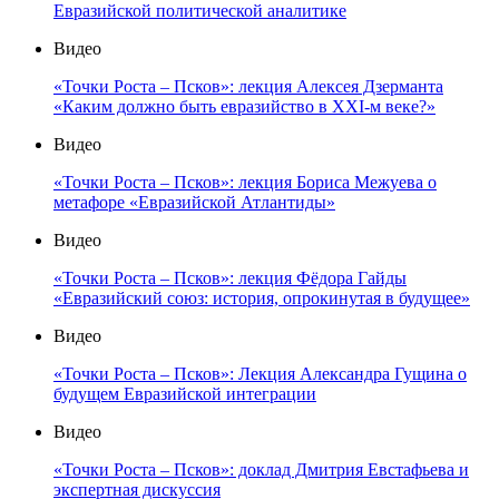
Евразийской политической аналитике
Видео
«Точки Роста – Псков»: лекция Алексея Дзерманта
«Каким должно быть евразийство в XXI-м веке?»
Видео
«Точки Роста – Псков»: лекция Бориса Межуева о
метафоре «Евразийской Атлантиды»
Видео
«Точки Роста – Псков»: лекция Фёдора Гайды
«Евразийский союз: история, опрокинутая в будущее»
Видео
«Точки Роста – Псков»: Лекция Александра Гущина о
будущем Евразийской интеграции
Видео
«Точки Роста – Псков»: доклад Дмитрия Евстафьева и
экспертная дискуссия