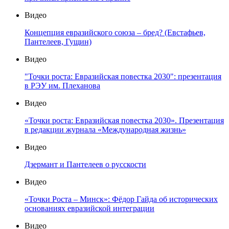
Видео
Концепция евразийского союза – бред? (Евстафьев,
Пантелеев, Гущин)
Видео
"Точки роста: Евразийская повестка 2030": презентация
в РЭУ им. Плеханова
Видео
«Точки роста: Евразийская повестка 2030». Презентация
в редакции журнала «Международная жизнь»
Видео
Дзермант и Пантелеев о русскости
Видео
«Точки Роста – Минск»: Фёдор Гайда об исторических
основаниях евразийской интеграции
Видео