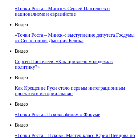
«Точки Роста – Минск»: Сергей Пантелеев о
национализме и евразийстве
Видео
«Точки Роста – Минск»: выступление депутата Госдумы
от Севастополя Дмитрия Белика
Видео
Сергей Пантелеев: «Как привлечь молодёжь в
политику?»
Видео
Как Крещение Руси стало первым интеграционным
проектом в истории славян
Видео
«Точки Роста - Псков»: фильм о Форуме
Видео
«Точки Роста – Псков»: Мастер-класс Юрия Шевцова по