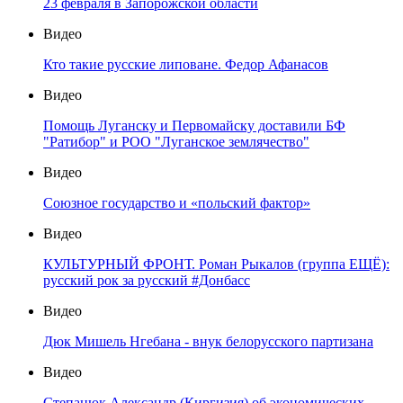
23 февраля в Запорожской области
Видео
Кто такие русские липоване. Федор Афанасов
Видео
Помощь Луганску и Первомайску доставили БФ
"Ратибор" и РОО "Луганское землячество"
Видео
Союзное государство и «польский фактор»
Видео
КУЛЬТУРНЫЙ ФРОНТ. Роман Рыкалов (группа ЕЩЁ):
русский рок за русский #Донбасс
Видео
Дюк Мишель Нгебана - внук белорусского партизана
Видео
Степанюк Александр (Киргизия) об экономических