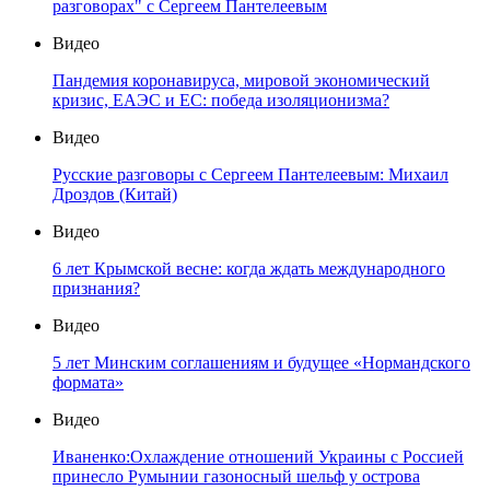
разговорах" с Сергеем Пантелеевым
Видео
Пандемия коронавируса, мировой экономический
кризис, ЕАЭС и ЕС: победа изоляционизма?
Видео
Русские разговоры с Сергеем Пантелеевым: Михаил
Дроздов (Китай)
Видео
6 лет Крымской весне: когда ждать международного
признания?
Видео
5 лет Минским соглашениям и будущее «Нормандского
формата»
Видео
Иваненко:Охлаждение отношений Украины с Россией
принесло Румынии газоносный шельф у острова