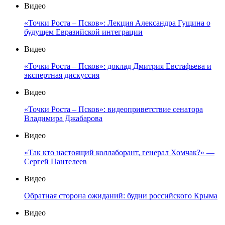
Видео
«Точки Роста – Псков»: Лекция Александра Гущина о
будущем Евразийской интеграции
Видео
«Точки Роста – Псков»: доклад Дмитрия Евстафьева и
экспертная дискуссия
Видео
«Точки Роста – Псков»: видеоприветствие сенатора
Владимира Джабарова
Видео
«Так кто настоящий коллаборант, генерал Хомчак?» —
Сергей Пантелеев
Видео
Обратная сторона ожиданий: будни российского Крыма
Видео