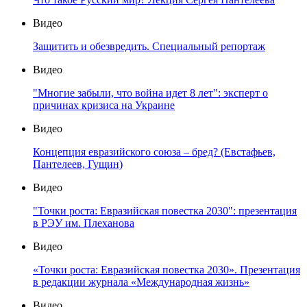
Видео
Защитить и обезвредить. Специальный репортаж
Видео
"Многие забыли, что война идет 8 лет": эксперт о
причинах кризиса на Украине
Видео
Концепция евразийского союза – бред? (Евстафьев,
Пантелеев, Гущин)
Видео
"Точки роста: Евразийская повестка 2030": презентация
в РЭУ им. Плеханова
Видео
«Точки роста: Евразийская повестка 2030». Презентация
в редакции журнала «Международная жизнь»
Видео