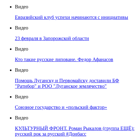
Видео
Евразийский клуб успехи начинаются с инициативы
Видео
23 февраля в Запорожской области
Видео
Кто такие русские липоване. Федор Афанасов
Видео
Помощь Луганску и Первомайску доставили БФ
"Ратибор" и РОО "Луганское землячество"
Видео
Союзное государство и «польский фактор»
Видео
КУЛЬТУРНЫЙ ФРОНТ. Роман Рыкалов (группа ЕЩЁ):
русский рок за русский #Донбасс