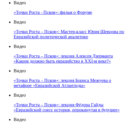
Видео
«Точки Роста - Псков»: фильм о Форуме
Видео
«Точки Роста – Псков»: Мастер-класс Юрия Шевцова по
Евразийской политической аналитике
Видео
«Точки Роста – Псков»: лекция Алексея Дзерманта
«Каким должно быть евразийство в XXI-м веке?»
Видео
«Точки Роста – Псков»: лекция Бориса Межуева о
метафоре «Евразийской Атлантиды»
Видео
«Точки Роста – Псков»: лекция Фёдора Гайды
«Евразийский союз: история, опрокинутая в будущее»
Видео