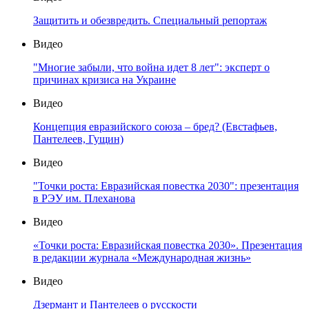
Защитить и обезвредить. Специальный репортаж
Видео
"Многие забыли, что война идет 8 лет": эксперт о
причинах кризиса на Украине
Видео
Концепция евразийского союза – бред? (Евстафьев,
Пантелеев, Гущин)
Видео
"Точки роста: Евразийская повестка 2030": презентация
в РЭУ им. Плеханова
Видео
«Точки роста: Евразийская повестка 2030». Презентация
в редакции журнала «Международная жизнь»
Видео
Дзермант и Пантелеев о русскости