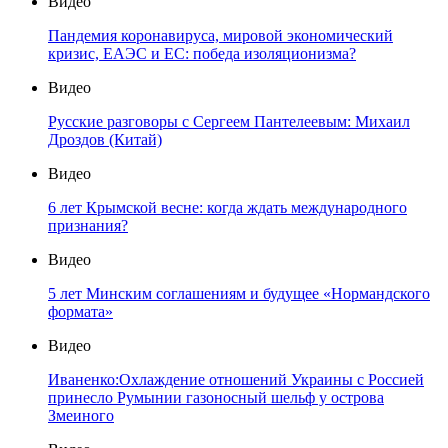
Видео
Пандемия коронавируса, мировой экономический
кризис, ЕАЭС и ЕС: победа изоляционизма?
Видео
Русские разговоры с Сергеем Пантелеевым: Михаил
Дроздов (Китай)
Видео
6 лет Крымской весне: когда ждать международного
признания?
Видео
5 лет Минским соглашениям и будущее «Нормандского
формата»
Видео
Иваненко:Охлаждение отношений Украины с Россией
принесло Румынии газоносный шельф у острова
Змеиного