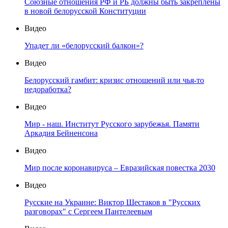
Союзные отношения РФ и РБ должны быть закреплены
в новой белорусской Конституции
Видео
Упадет ли «белорусский балкон»?
Видео
Белорусский гамбит: кризис отношений или чья-то
недоработка?
Видео
Мир - наш. Институт Русского зарубежья. Памяти
Аркадия Бейненсона
Видео
Мир после коронавируса – Евразийская повестка 2030
Видео
Русские на Украине: Виктор Шестаков в "Русских
разговорах" с Сергеем Пантелеевым