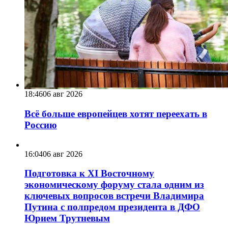
18:46
06 авг 2026
Всё больше европейцев хотят переехать в
Россию
16:04
06 авг 2026
Подготовка к XI Восточному
экономическому форуму стала одним из
ключевых вопросов встречи Владимира
Путина с полпредом президента в ДФО
Юрием Трутневым