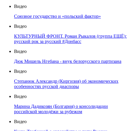
Видео
Союзное государство и «польский фактор»
Видео
КУЛЬТУРНЫЙ ФРОНТ. Роман Рыкалов (группа ЕЩЁ):
русский рок за русский #Донбасс
Видео
Дюк Мишель Нгебана - внук белорусского партизана
Видео
Степанюк Александр (Киргизия) об экономических
особенностях русской диаспоры
Видео
Марина Дадикозян (Болгария) о консолидации
российской молодёжи за рубежом
Видео