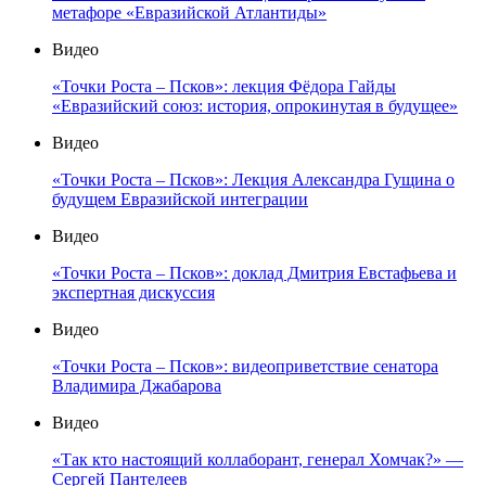
метафоре «Евразийской Атлантиды»
Видео
«Точки Роста – Псков»: лекция Фёдора Гайды
«Евразийский союз: история, опрокинутая в будущее»
Видео
«Точки Роста – Псков»: Лекция Александра Гущина о
будущем Евразийской интеграции
Видео
«Точки Роста – Псков»: доклад Дмитрия Евстафьева и
экспертная дискуссия
Видео
«Точки Роста – Псков»: видеоприветствие сенатора
Владимира Джабарова
Видео
«Так кто настоящий коллаборант, генерал Хомчак?» —
Сергей Пантелеев