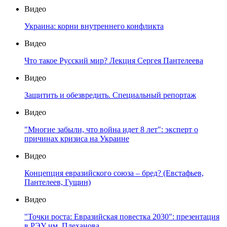
Видео
Украина: корни внутреннего конфликта
Видео
Что такое Русский мир? Лекция Сергея Пантелеева
Видео
Защитить и обезвредить. Специальный репортаж
Видео
"Многие забыли, что война идет 8 лет": эксперт о
причинах кризиса на Украине
Видео
Концепция евразийского союза – бред? (Евстафьев,
Пантелеев, Гущин)
Видео
"Точки роста: Евразийская повестка 2030": презентация
в РЭУ им. Плеханова