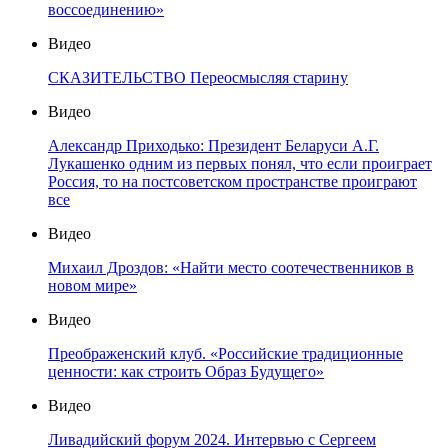
воссоединению»
Видео
СКАЗИТЕЛЬСТВО Переосмысляя старину
Видео
Александр Приходько: Президент Беларуси А.Г.
Лукашенко одним из первых понял, что если проиграет
Россия, то на постсоветском пространстве проиграют
все
Видео
Михаил Дроздов: «Найти место соотечественников в
новом мире»
Видео
Преображенский клуб. «Российские традиционные
ценности: как строить Образ Будущего»
Видео
Ливадийский форум 2024. Интервью с Сергеем