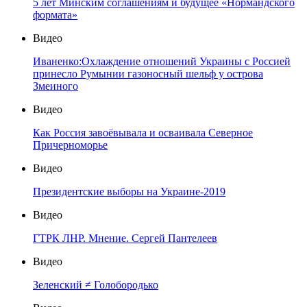
5 лет Минским соглашениям и будущее «Нормандского
формата»
Видео
Иваненко:Охлаждение отношений Украины с Россией
принесло Румынии газоносный шельф у острова
Змеиного
Видео
Как Россия завоёвывала и осваивала Северное
Причерноморье
Видео
Президентские выборы на Украине-2019
Видео
ГТРК ЛНР. Мнение. Сергей Пантелеев
Видео
Зеленский ≠ Голобородько