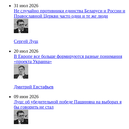
31 июл 2026
Не случайно противники единства Беларуси и России и
Православной Церкви часто одни и те же люди
Сергей Лущ
20 июл 2026
В Европе все больше формируются разные понимания
«проекта Украина»
Дмитрий Евстафьев
09 июн 2026
Лущ: об убедительной победе Пашиняна на выборах я
бы говорить не стал