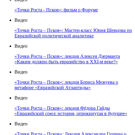
«Точки Роста - Псков»: фильм о Форуме
Видео
«Точки Роста – Псков»: Мастер-класс Юрия Шевцова по
Евразийской политической аналитике
Видео
«Точки Роста – Псков»: лекция Алексея Дзерманта
«Каким должно быть евразийство в XXI-м веке?»
Видео
«Точки Роста – Псков»: лекция Бориса Межуева о
метафоре «Евразийской Атлантиды»
Видео
«Точки Роста – Псков»: лекция Фёдора Гайды
«Евразийский союз: история, опрокинутая в будущее»
Видео
«Точки Роста – Псков»: Лекция Александра Гущина о