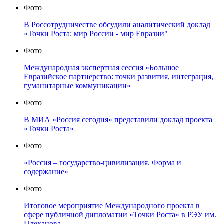
Фото
В Россотрудничестве обсудили аналитический доклад
«Точки Роста: мир России - мир Евразии"
Фото
Международная экспертная сессия «Большое
Евразийское партнерство: точки развития, интеграция,
гуманитарные коммуникации»
Фото
В МИА «Россия сегодня» представили доклад проекта
«Точки Роста»
Фото
«Россия – государство-цивилизация. Форма и
содержание»
Фото
Итоговое мероприятие Международного проекта в
сфере публичной дипломатии «Точки Роста» в РЭУ им.
Плеханова