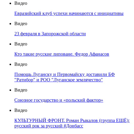
Видео
Евразийский клуб успехи начинаются с инициативы
Видео
23 февраля в Запорожской области
Видео
Кто такие русские липоване. Федор Афанасов
Видео
Помощь Луганску и Первомайску доставили БФ
"Ратибор" и РОО "Луганское землячество"
Видео
Союзное государство и «польский фактор»
Видео
КУЛЬТУРНЫЙ ФРОНТ. Роман Рыкалов (группа ЕЩЁ):
русский рок за русский #Донбасс