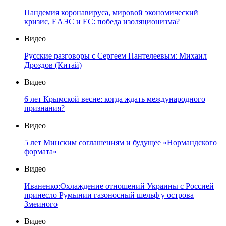
Пандемия коронавируса, мировой экономический
кризис, ЕАЭС и ЕС: победа изоляционизма?
Видео
Русские разговоры с Сергеем Пантелеевым: Михаил
Дроздов (Китай)
Видео
6 лет Крымской весне: когда ждать международного
признания?
Видео
5 лет Минским соглашениям и будущее «Нормандского
формата»
Видео
Иваненко:Охлаждение отношений Украины с Россией
принесло Румынии газоносный шельф у острова
Змеиного
Видео