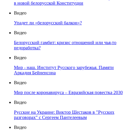
в новой белорусской Конституции
Видео
Упадет ли «белорусский балкон»?
Видео
Белорусский гамбит: кризис отношений или чья-то
недоработка?
Видео
Мир - наш. Институт Русского зарубежья. Памяти
Аркадия Бейненсона
Видео
Мир после коронавируса – Евразийская повестка 2030
Видео
Русские на Украине: Виктор Шестаков в "Русских
разговорах" с Сергеем Пантелеевым
Видео