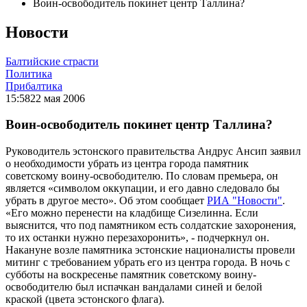
Воин-освободитель покинет центр Таллина?
Новости
Балтийские страсти
Политика
Прибалтика
15:58
22 мая 2006
Воин-освободитель покинет центр Таллина?
Руководитель эстонского правительства Андрус Ансип заявил
о необходимости убрать из центра города памятник
советскому воину-освободителю. По словам премьера, он
является «символом оккупации, и его давно следовало бы
убрать в другое место». Об этом сообщает
РИА "Новости"
.
«Его можно перенести на кладбище Сизелинна. Если
выяснится, что под памятником есть солдатские захоронения,
то их останки нужно перезахоронить», - подчеркнул он.
Накануне возле памятника эстонские националисты провели
митинг с требованием убрать его из центра города. В ночь с
субботы на воскресенье памятник советскому воину-
освободителю был испачкан вандалами синей и белой
краской (цвета эстонского флага).