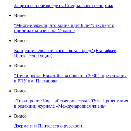
Защитить и обезвредить. Специальный репортаж
Видео
"Многие забыли, что война идет 8 лет": эксперт о
причинах кризиса на Украине
Видео
Концепция евразийского союза – бред? (Евстафьев,
Пантелеев, Гущин)
Видео
"Точки роста: Евразийская повестка 2030": презентация
в РЭУ им. Плеханова
Видео
«Точки роста: Евразийская повестка 2030». Презентация
в редакции журнала «Международная жизнь»
Видео
Дзермант и Пантелеев о русскости