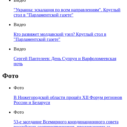
Видео
"Украина: эскалация по всем направлениям". Круглый
стол в "Парламентской газете"
Видео
Кто развяжет молдавский узел? Круглый стол в
"Парламентской газете"
Видео
Сергей Пантелеев: День Супрун и Варфоломеевская
ночь
Фото
Фото
В Нижегородской области прошёл XII Форум регионов
России и Беларуси
Фото
53-е заседание Всемирного координационного совета
российских соотечественников, проживающих за