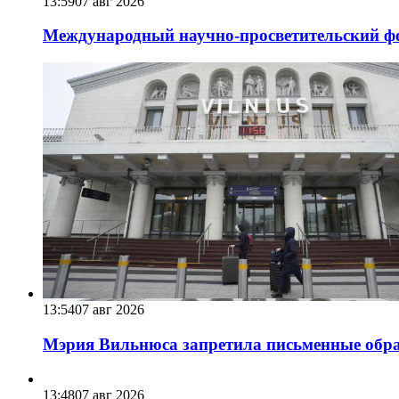
13:59
07 авг 2026
Международный научно-просветительский фо
13:54
07 авг 2026
Мэрия Вильнюса запретила письменные обра
13:48
07 авг 2026