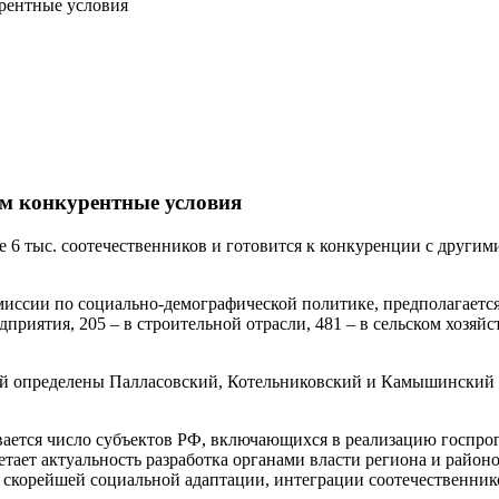
урентные условия
ам конкурентные условия
лее 6 тыс. соотечественников и готовится к конкуренции с дру
иссии по социально-демографической политике, предполагается,
иятия, 205 – в строительной отрасли, 481 – в сельском хозяйст
ей определены Палласовский, Котельниковский и Камышинский 
вается число субъектов РФ, включающихся в реализацию госпро
етает актуальность разработка органами власти региона и райо
 скорейшей социальной адаптации, интеграции соотечественни