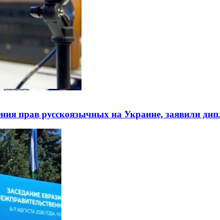
ния прав русскоязычных на Украине, заявили ди