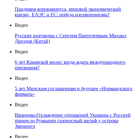
Пандемия коронавируса, мировой экономический
кризис, ЕАЭС и ЕС: победа изоляционизма?
Видео
Русские разговоры с Сергеем Пантелеевым: Михаил
Дроздов (Китай)
Видео
6 лет Крымской весне: когда ждать международного
признания?
Видео
5 лет Минским соглашениям и будущее «Нормандского
формата»
Видео
Иваненко:Охлаждение отношений Украины с Россией
принесло Румынии газоносный шельф у острова
Змеиного
Видео