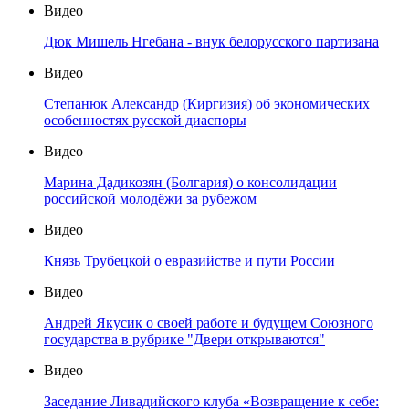
Видео
Дюк Мишель Нгебана - внук белорусского партизана
Видео
Степанюк Александр (Киргизия) об экономических
особенностях русской диаспоры
Видео
Марина Дадикозян (Болгария) о консолидации
российской молодёжи за рубежом
Видео
Князь Трубецкой о евразийстве и пути России
Видео
Андрей Якусик о своей работе и будущем Союзного
государства в рубрике "Двери открываются"
Видео
Заседание Ливадийского клуба «Возвращение к себе: