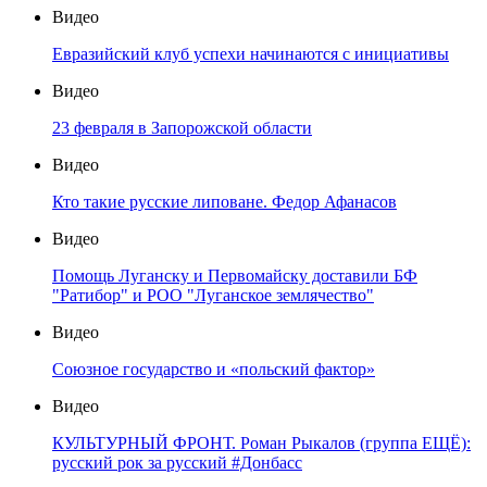
Видео
Евразийский клуб успехи начинаются с инициативы
Видео
23 февраля в Запорожской области
Видео
Кто такие русские липоване. Федор Афанасов
Видео
Помощь Луганску и Первомайску доставили БФ
"Ратибор" и РОО "Луганское землячество"
Видео
Союзное государство и «польский фактор»
Видео
КУЛЬТУРНЫЙ ФРОНТ. Роман Рыкалов (группа ЕЩЁ):
русский рок за русский #Донбасс