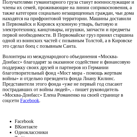
Получателями гуманитарного груза станут военнослужащие и
члены их семей, проживающие на линии соприкосновения, а
также категории социально незащищенных граждан, чьи дома
находятся на прифронтовой территории. Машины доставили
в Первомайск и Кировск кухонную утварь, бытовую и
электротехнику, канцтовары, игрушки, запчасти и предметы
первой необходимости. В Первомайске груз принял старшина
одной из воинских частей с позывным Толстой, а в Кировске
это сделал боец с позывным Санта.
Волонтеры из международного объединения «Москва-
Донбасс» благодарят за оказанное содействие и финансовую
поддержку своих друзей и партнеров из Германии
благотворительный фонд «Мост мира - помощь жертвам
войны» и отдельно президента фонда Лиану Килинс.
Представители этого фонда «уже не первый год спасают
пострадавших от войны людей», - пишет руководитель
«Москва-Донбасс» Елена Романенко на своей странице в
соцсети
Facebook
.
Facebook
ВКонтакте
Одноклассники