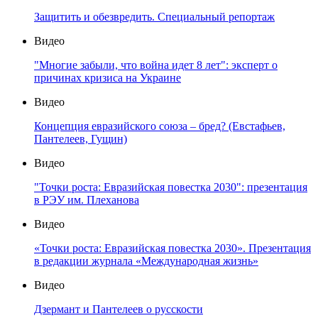
Защитить и обезвредить. Специальный репортаж
Видео
"Многие забыли, что война идет 8 лет": эксперт о
причинах кризиса на Украине
Видео
Концепция евразийского союза – бред? (Евстафьев,
Пантелеев, Гущин)
Видео
"Точки роста: Евразийская повестка 2030": презентация
в РЭУ им. Плеханова
Видео
«Точки роста: Евразийская повестка 2030». Презентация
в редакции журнала «Международная жизнь»
Видео
Дзермант и Пантелеев о русскости