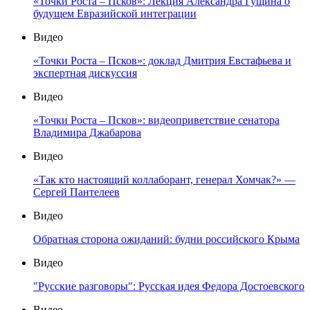
«Точки Роста – Псков»: Лекция Александра Гущина о
будущем Евразийской интеграции
Видео
«Точки Роста – Псков»: доклад Дмитрия Евстафьева и
экспертная дискуссия
Видео
«Точки Роста – Псков»: видеоприветствие сенатора
Владимира Джабарова
Видео
«Так кто настоящий коллаборант, генерал Хомчак?» —
Сергей Пантелеев
Видео
Обратная сторона ожиданий: будни российского Крыма
Видео
"Русские разговоры": Русская идея Федора Достоевского
Видео