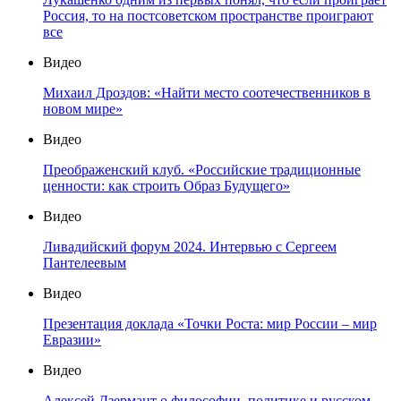
Россия, то на постсоветском пространстве проиграют
все
Видео
Михаил Дроздов: «Найти место соотечественников в
новом мире»
Видео
Преображенский клуб. «Российские традиционные
ценности: как строить Образ Будущего»
Видео
Ливадийский форум 2024. Интервью с Сергеем
Пантелеевым
Видео
Презентация доклада «Точки Роста: мир России – мир
Евразии»
Видео
Алексей Дзермант о философии, политике и русском