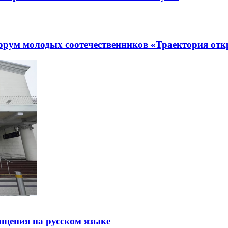
рум молодых соотечественников «Траектория отк
щения на русском языке