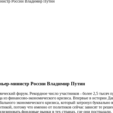
инистр России Владимир Путин
емьер-министр России Владимир Путин
еский форум. Рекордное число участников - более 2,5 тысяч пре
а из финансово-экономического кризиса. Впервые в истории Дав
ального экономического кризиса, который затронул буквально вс
литикой, потому что именно от политиков сейчас зависят те реш
изировать фондовые рынки в тех странах, где они пострадали. 