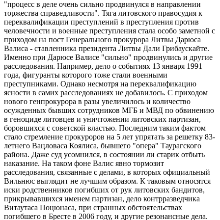
"процесс в деле очень сильно продвинулся в направлении
торжества справедливости". Тяга литовского правосудия к
переквалификации преступлений в преступления против
человечности и военные преступления стала особо заметной с
приходом на пост Генерального прокурора Литвы Дарюса
Валиса - ставленника президента Литвы Дали Грибаускайте.
Именно при Дарюсе Валисе "сильно" продвинулись и другие
расследования. Например, дело о событиях 13 января 1991
года, фигуранты которого тоже стали военными
преступниками. Однако несмотря на переквалификацию
ясности в самих расследованиях не добавилось. С приходом
нового генпрокурора в разы увеличилось и количество
осужденных бывших сотрудников МГБ и МВД по обвинению
в геноциде литовцев и уничтожении литовских партизан,
боровшихся с советской властью. Последним таким фактом
стало стремление прокуроров на 5 лет упрятать за решетку 83-
летнего Вацловаса Коялиса, бывшего "опера" Таурагского
района. Даже суд усомнился, в состоянии ли старик отбыть
наказание. На таком фоне Валис явно тормозит
расследования, связанные с делами, в которых официальный
Вильнюс выглядит не лучшим образом. К таковым относятся
иски родственников погибших от рук литовских бандитов,
прикрывавшихся именем партизан, дело контрразведчика
Витаутаса Поцюнаса, при странных обстоятельствах
погибшего в Бресте в 2006 году, и другие резонансные дела.