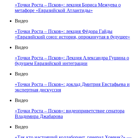
«Точки Роста – Псков»: лекция Бориса Межуева о
метафоре «Евразийской Атлантиды»
Видео
«Точки Роста – Псков»: лекция Фёдора Гайды
«Евразийский союз: история, опрокинутая в будущее»
Видео
«Точки Роста – Псков»: Лекция Александра Гущина о
будущем Евразийской интеграции
Видео
«Точки Роста – Псков»: доклад Дмитрия Евстафьева и
экспертная дискуссия
Видео
«Точки Роста – Псков»: видеоприветствие сенатора
Владимира Джабарова
Видео
«Так кто настоящий коллаборант, генерал Хомчак?» —