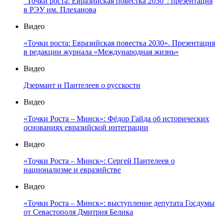
"Точки роста: Евразийская повестка 2030": презентация
в РЭУ им. Плеханова
Видео
«Точки роста: Евразийская повестка 2030». Презентация
в редакции журнала «Международная жизнь»
Видео
Дзермант и Пантелеев о русскости
Видео
«Точки Роста – Минск»: Фёдор Гайда об исторических
основаниях евразийской интеграции
Видео
«Точки Роста – Минск»: Сергей Пантелеев о
национализме и евразийстве
Видео
«Точки Роста – Минск»: выступление депутата Госдумы
от Севастополя Дмитрия Белика