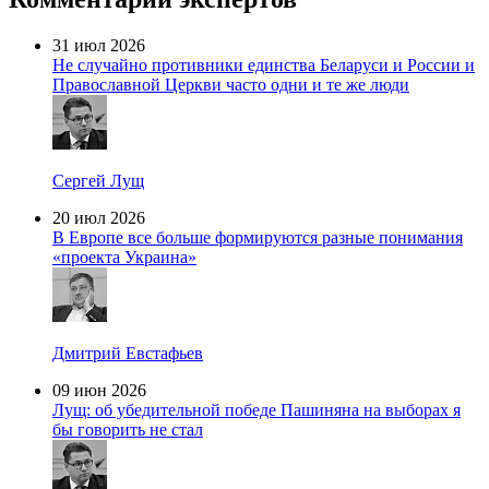
31 июл 2026
Не случайно противники единства Беларуси и России и
Православной Церкви часто одни и те же люди
Сергей Лущ
20 июл 2026
В Европе все больше формируются разные понимания
«проекта Украина»
Дмитрий Евстафьев
09 июн 2026
Лущ: об убедительной победе Пашиняна на выборах я
бы говорить не стал