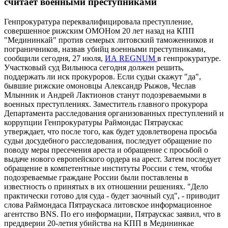
считает военными преступниками
Генпрокуратура переквалифицировала преступление,
совершенное рижским ОМОНом 20 лет назад на КПП
"Медининкай" против семерых литовский таможенников и
пограничников, назвав убийц военными преступниками,
сообщили сегодня, 27 июля,
ИА REGNUM
в генпрокуратуре.
Участковый суд Вильнюса сегодня должен решить,
поддержать ли иск прокуроров. Если судьи скажут "да",
бывшие рижские омоновцы Александр Рыжов, Чеслав
Млынник и Андрей Лактионов станут подозреваемыми в
военных преступлениях. Заместитель главного прокурора
Департамента расследования организованных преступлений и
коррупции Генпрокуратуры Раймондас Пятраускас
утверждает, что после того, как будет удовлетворена просьба
судьи досудебного расследования, последует обращение по
поводу меры пресечения ареста и обращение с просьбой о
выдаче нового европейского ордера на арест. Затем последует
обращение в компетентные институты России с тем, чтобы
подозреваемые граждане России были поставлены в
известность о принятых в их отношении решениях. "Дело
практически готово для суда - будет заочный суд", - приводит
слова Раймондаса Пятраускаса литовское информационное
агентство BNS. По его информации, Пятраускас заявил, что в
преддверии 20-летия убийства на КПП в Медининкае