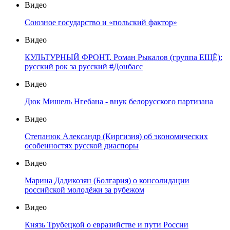
Видео
Союзное государство и «польский фактор»
Видео
КУЛЬТУРНЫЙ ФРОНТ. Роман Рыкалов (группа ЕЩЁ):
русский рок за русский #Донбасс
Видео
Дюк Мишель Нгебана - внук белорусского партизана
Видео
Степанюк Александр (Киргизия) об экономических
особенностях русской диаспоры
Видео
Марина Дадикозян (Болгария) о консолидации
российской молодёжи за рубежом
Видео
Князь Трубецкой о евразийстве и пути России