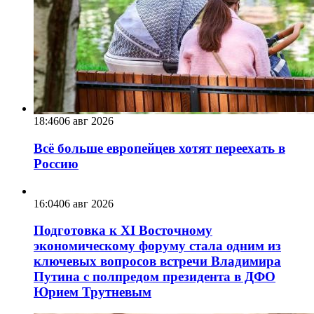
18:46
06 авг 2026
Всё больше европейцев хотят переехать в
Россию
16:04
06 авг 2026
Подготовка к XI Восточному
экономическому форуму стала одним из
ключевых вопросов встречи Владимира
Путина с полпредом президента в ДФО
Юрием Трутневым