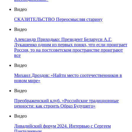
Видео
СКАЗИТЕЛЬСТВО Переосмысляя старину
Видео
Александр Приходько: Президент Беларуси А.Г.
Лукашенко одним из первых понял, что если проиграет
Россия, то на постсоветском пространстве проиграют
все
Видео
Михаил Дроздов: «Найти место соотечественников в
новом мире»
Видео
Преображенский клуб. «Российские традиционные
ценности: как строить Образ Будущего»
Видео
Ливадийский форум 2024. Интервью с Сергеем
Пантелеевым