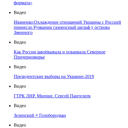
формата»
Видео
Иваненко:Охлаждение отношений Украины с Россией
принесло Румынии газоносный шельф у острова
Змеиного
Видео
Как Россия завоёвывала и осваивала Северное
Причерноморье
Видео
Президентские выборы на Украине-2019
Видео
ГТРК ЛНР. Мнение. Сергей Пантелеев
Видео
Зеленский ≠ Голобородько
Видео