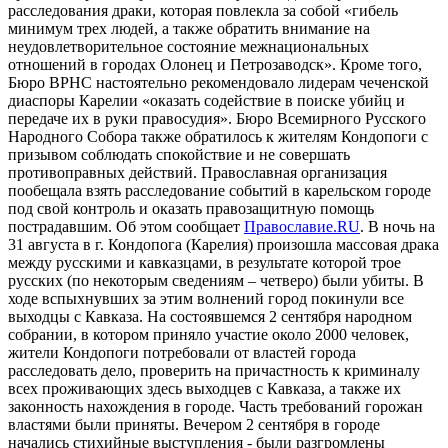
расследования драки, которая повлекла за собой «гибель
минимум трех людей, а также обратить внимание на
неудовлетворительное состояние межнациональных
отношений в городах Олонец и Петрозаводск». Кроме того,
Бюро ВРНС настоятельно рекомендовало лидерам чеченской
диаспоры Карелии «оказать содействие в поиске убийц и
передаче их в руки правосудия». Бюро Всемирного Русского
Народного Собора также обратилось к жителям Кондопоги с
призывом соблюдать спокойствие и не совершать
противоправных действий. Православная организация
пообещала взять расследование событий в карельском городе
под свой контроль и оказать правозащитную помощь
пострадавшим. Об этом сообщает
Православие.RU
. В ночь на
31 августа в г. Кондопога (Карелия) произошла массовая драка
между русскими и кавказцами, в результате которой трое
русских (по некоторым сведениям – четверо) были убиты. В
ходе вспыхнувших за этим волнений город покинули все
выходцы с Кавказа. На состоявшемся 2 сентября народном
собрании, в котором приняло участие около 2000 человек,
жители Кондопоги потребовали от властей города
расследовать дело, проверить на причастность к криминалу
всех проживающих здесь выходцев с Кавказа, а также их
законность нахождения в городе. Часть требований горожан
властями были приняты. Вечером 2 сентября в городе
начались стихийные выступления - были разгромлены