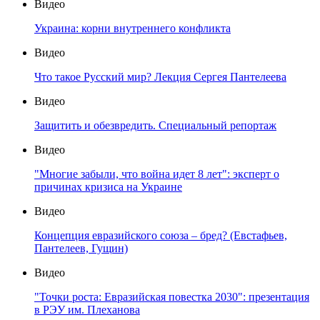
Видео
Украина: корни внутреннего конфликта
Видео
Что такое Русский мир? Лекция Сергея Пантелеева
Видео
Защитить и обезвредить. Специальный репортаж
Видео
"Многие забыли, что война идет 8 лет": эксперт о
причинах кризиса на Украине
Видео
Концепция евразийского союза – бред? (Евстафьев,
Пантелеев, Гущин)
Видео
"Точки роста: Евразийская повестка 2030": презентация
в РЭУ им. Плеханова