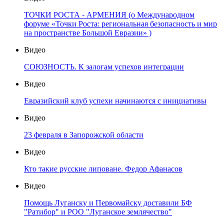
ТОЧКИ РОСТА - АРМЕНИЯ (о Международном
форуме «Точки Роста: региональная безопасность и мир
на пространстве Большой Евразии» )
Видео
СОЮЗНОСТЬ. К залогам успехов интеграции
Видео
Евразийский клуб успехи начинаются с инициативы
Видео
23 февраля в Запорожской области
Видео
Кто такие русские липоване. Федор Афанасов
Видео
Помощь Луганску и Первомайску доставили БФ
"Ратибор" и РОО "Луганское землячество"