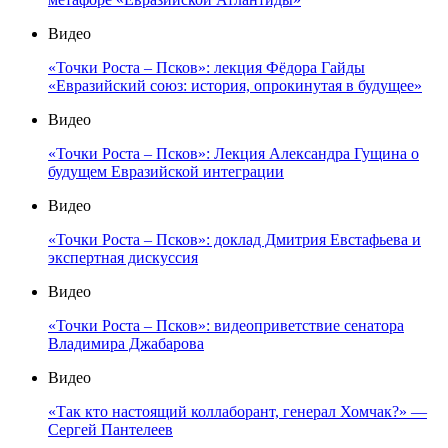
Видео
«Точки Роста – Псков»: лекция Фёдора Гайды
«Евразийский союз: история, опрокинутая в будущее»
Видео
«Точки Роста – Псков»: Лекция Александра Гущина о
будущем Евразийской интеграции
Видео
«Точки Роста – Псков»: доклад Дмитрия Евстафьева и
экспертная дискуссия
Видео
«Точки Роста – Псков»: видеоприветствие сенатора
Владимира Джабарова
Видео
«Так кто настоящий коллаборант, генерал Хомчак?» —
Сергей Пантелеев