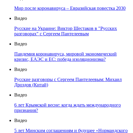
Мир после коронавируса – Евразийская повестка 2030
Видео
Русские на Украине: Виктор Шестаков в "Русских
разговорах" с Сергеем Пантелеевым
Видео
Пандемия коронавируса, мировой экономический
кризис, ЕАЭС и ЕС: победа изоляционизма?
Видео
Русские разговоры с Сергеем Пантелеевым: Михаил
Дроздов (Китай)
Видео
6 лет Крымской весне: когда ждать международного
признания?
Видео
5 лет Минским соглашениям и будущее «Нормандского