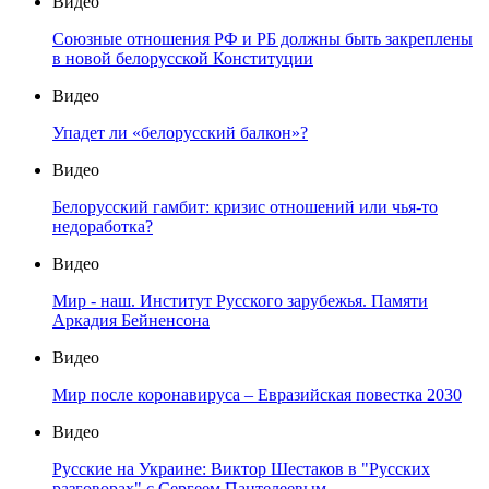
Видео
Союзные отношения РФ и РБ должны быть закреплены
в новой белорусской Конституции
Видео
Упадет ли «белорусский балкон»?
Видео
Белорусский гамбит: кризис отношений или чья-то
недоработка?
Видео
Мир - наш. Институт Русского зарубежья. Памяти
Аркадия Бейненсона
Видео
Мир после коронавируса – Евразийская повестка 2030
Видео
Русские на Украине: Виктор Шестаков в "Русских
разговорах" с Сергеем Пантелеевым