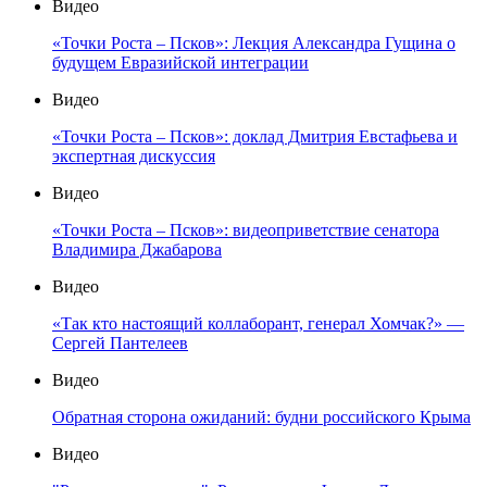
Видео
«Точки Роста – Псков»: Лекция Александра Гущина о
будущем Евразийской интеграции
Видео
«Точки Роста – Псков»: доклад Дмитрия Евстафьева и
экспертная дискуссия
Видео
«Точки Роста – Псков»: видеоприветствие сенатора
Владимира Джабарова
Видео
«Так кто настоящий коллаборант, генерал Хомчак?» —
Сергей Пантелеев
Видео
Обратная сторона ожиданий: будни российского Крыма
Видео