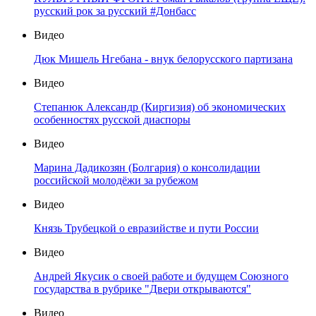
русский рок за русский #Донбасс
Видео
Дюк Мишель Нгебана - внук белорусского партизана
Видео
Степанюк Александр (Киргизия) об экономических
особенностях русской диаспоры
Видео
Марина Дадикозян (Болгария) о консолидации
российской молодёжи за рубежом
Видео
Князь Трубецкой о евразийстве и пути России
Видео
Андрей Якусик о своей работе и будущем Союзного
государства в рубрике "Двери открываются"
Видео