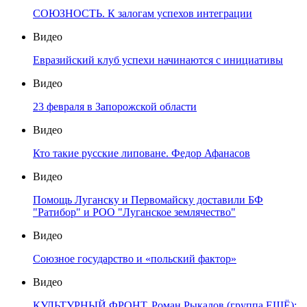
СОЮЗНОСТЬ. К залогам успехов интеграции
Видео
Евразийский клуб успехи начинаются с инициативы
Видео
23 февраля в Запорожской области
Видео
Кто такие русские липоване. Федор Афанасов
Видео
Помощь Луганску и Первомайску доставили БФ
"Ратибор" и РОО "Луганское землячество"
Видео
Союзное государство и «польский фактор»
Видео
КУЛЬТУРНЫЙ ФРОНТ. Роман Рыкалов (группа ЕЩЁ):