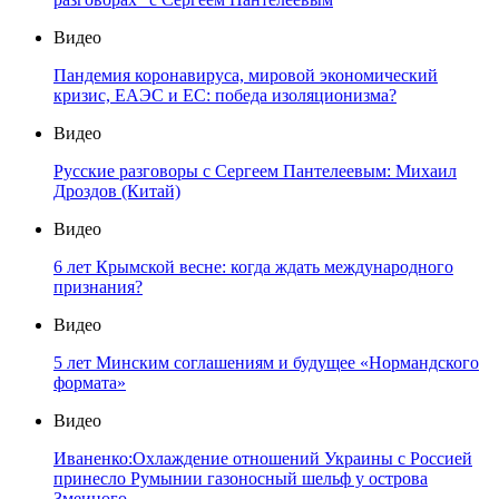
Видео
Пандемия коронавируса, мировой экономический
кризис, ЕАЭС и ЕС: победа изоляционизма?
Видео
Русские разговоры с Сергеем Пантелеевым: Михаил
Дроздов (Китай)
Видео
6 лет Крымской весне: когда ждать международного
признания?
Видео
5 лет Минским соглашениям и будущее «Нормандского
формата»
Видео
Иваненко:Охлаждение отношений Украины с Россией
принесло Румынии газоносный шельф у острова
Змеиного