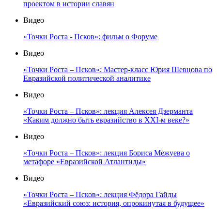
проектом в истории славян
Видео
«Точки Роста - Псков»: фильм о Форуме
Видео
«Точки Роста – Псков»: Мастер-класс Юрия Шевцова по
Евразийской политической аналитике
Видео
«Точки Роста – Псков»: лекция Алексея Дзерманта
«Каким должно быть евразийство в XXI-м веке?»
Видео
«Точки Роста – Псков»: лекция Бориса Межуева о
метафоре «Евразийской Атлантиды»
Видео
«Точки Роста – Псков»: лекция Фёдора Гайды
«Евразийский союз: история, опрокинутая в будущее»