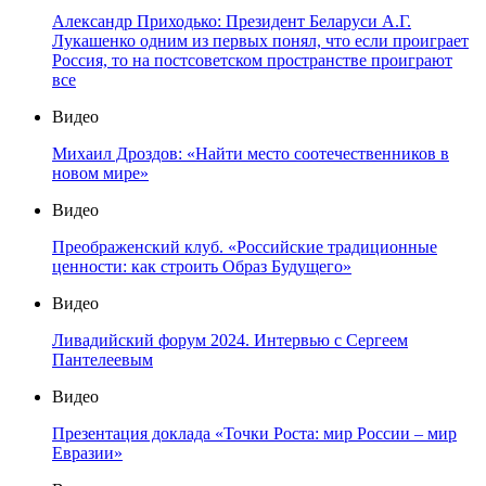
Александр Приходько: Президент Беларуси А.Г.
Лукашенко одним из первых понял, что если проиграет
Россия, то на постсоветском пространстве проиграют
все
Видео
Михаил Дроздов: «Найти место соотечественников в
новом мире»
Видео
Преображенский клуб. «Российские традиционные
ценности: как строить Образ Будущего»
Видео
Ливадийский форум 2024. Интервью с Сергеем
Пантелеевым
Видео
Презентация доклада «Точки Роста: мир России – мир
Евразии»