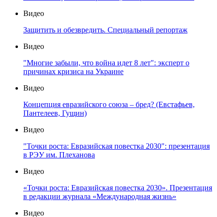
Видео
Защитить и обезвредить. Специальный репортаж
Видео
"Многие забыли, что война идет 8 лет": эксперт о
причинах кризиса на Украине
Видео
Концепция евразийского союза – бред? (Евстафьев,
Пантелеев, Гущин)
Видео
"Точки роста: Евразийская повестка 2030": презентация
в РЭУ им. Плеханова
Видео
«Точки роста: Евразийская повестка 2030». Презентация
в редакции журнала «Международная жизнь»
Видео