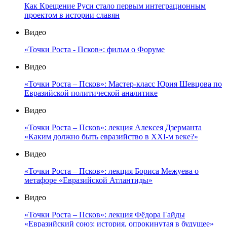
Как Крещение Руси стало первым интеграционным
проектом в истории славян
Видео
«Точки Роста - Псков»: фильм о Форуме
Видео
«Точки Роста – Псков»: Мастер-класс Юрия Шевцова по
Евразийской политической аналитике
Видео
«Точки Роста – Псков»: лекция Алексея Дзерманта
«Каким должно быть евразийство в XXI-м веке?»
Видео
«Точки Роста – Псков»: лекция Бориса Межуева о
метафоре «Евразийской Атлантиды»
Видео
«Точки Роста – Псков»: лекция Фёдора Гайды
«Евразийский союз: история, опрокинутая в будущее»