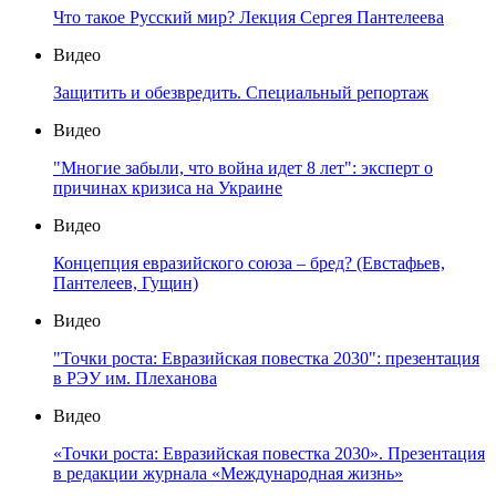
Что такое Русский мир? Лекция Сергея Пантелеева
Видео
Защитить и обезвредить. Специальный репортаж
Видео
"Многие забыли, что война идет 8 лет": эксперт о
причинах кризиса на Украине
Видео
Концепция евразийского союза – бред? (Евстафьев,
Пантелеев, Гущин)
Видео
"Точки роста: Евразийская повестка 2030": презентация
в РЭУ им. Плеханова
Видео
«Точки роста: Евразийская повестка 2030». Презентация
в редакции журнала «Международная жизнь»