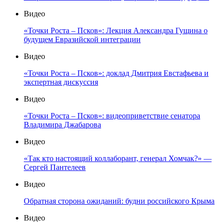
Видео
«Точки Роста – Псков»: Лекция Александра Гущина о
будущем Евразийской интеграции
Видео
«Точки Роста – Псков»: доклад Дмитрия Евстафьева и
экспертная дискуссия
Видео
«Точки Роста – Псков»: видеоприветствие сенатора
Владимира Джабарова
Видео
«Так кто настоящий коллаборант, генерал Хомчак?» —
Сергей Пантелеев
Видео
Обратная сторона ожиданий: будни российского Крыма
Видео