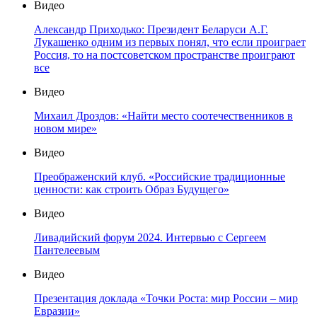
Видео
Александр Приходько: Президент Беларуси А.Г.
Лукашенко одним из первых понял, что если проиграет
Россия, то на постсоветском пространстве проиграют
все
Видео
Михаил Дроздов: «Найти место соотечественников в
новом мире»
Видео
Преображенский клуб. «Российские традиционные
ценности: как строить Образ Будущего»
Видео
Ливадийский форум 2024. Интервью с Сергеем
Пантелеевым
Видео
Презентация доклада «Точки Роста: мир России – мир
Евразии»