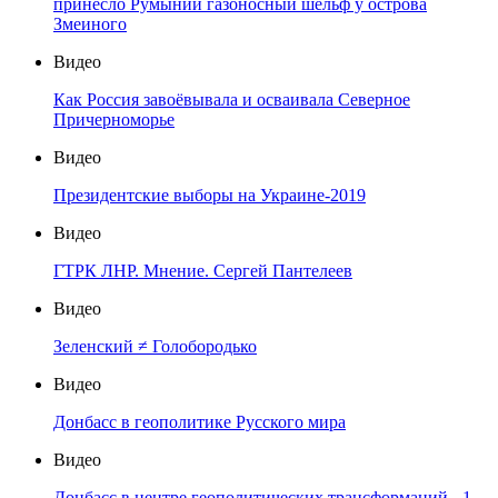
принесло Румынии газоносный шельф у острова
Змеиного
Видео
Как Россия завоёвывала и осваивала Северное
Причерноморье
Видео
Президентские выборы на Украине-2019
Видео
ГТРК ЛНР. Мнение. Сергей Пантелеев
Видео
Зеленский ≠ Голобородько
Видео
Донбасс в геополитике Русского мира
Видео
Донбасс в центре геополитических трансформаций - 1