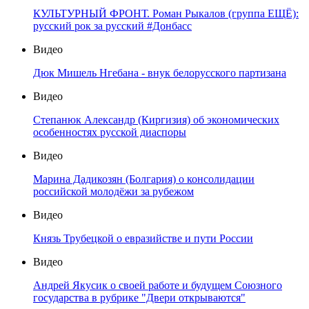
КУЛЬТУРНЫЙ ФРОНТ. Роман Рыкалов (группа ЕЩЁ):
русский рок за русский #Донбасс
Видео
Дюк Мишель Нгебана - внук белорусского партизана
Видео
Степанюк Александр (Киргизия) об экономических
особенностях русской диаспоры
Видео
Марина Дадикозян (Болгария) о консолидации
российской молодёжи за рубежом
Видео
Князь Трубецкой о евразийстве и пути России
Видео
Андрей Якусик о своей работе и будущем Союзного
государства в рубрике "Двери открываются"