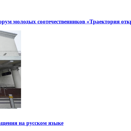
рум молодых соотечественников «Траектория отк
щения на русском языке