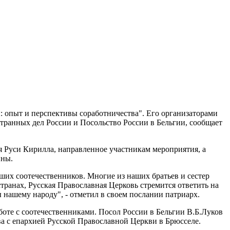
ы: опыт и перспективы соработничества". Его организаторами
транных дел России и Посольство России в Бельгии, сообщает
 Руси Кирилла, направленное участникам мероприятия, а
ины.
ших соотечественников. Многие из наших братьев и сестер
ранах, Русская Православная Церковь стремится ответить на
 нашему народу", - отметил в своем послании патриарх.
оте с соотечественниками. Посол России в Бельгии В.Б.Луков
ва с епархией Русской Православной Церкви в Брюсселе.