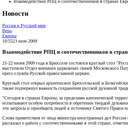
Взаимодействие РПЦ и соотечественников в странах Евр
Новости
Россия и Русский мир
Вера
Европа
10:55
23 июн 2009
Взаимодействие РПЦ и соотечественников в стра
21-22 июня 2009 года в Брюсселе состоялся круглый стол "Рус
выступили Отдел внешних церковных связей Московского Патр
пресс-служба Русской православной церкви.
Круглый стол открыл архиепископ Брюссельский и Бельгийский
также подчеркнул важность сохранения русской духовной трад
"Сегодня в странах Европы, за пределами канонической терри
испытывают особую потребность в обретении твердой духовной
эти запросы и приобщить людей к источнику Святого Правосла
Слова приветствия от лица министра иностранных дел России 
рассказал о работе с соотечественниками в этой стране, отме