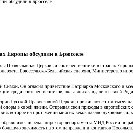
опы обсудили в Брюсселе
нах Европы обсудили в Брюсселе
ская Православная Церковь и соотечественники в странах Европ
иархата, Брюссельско-Бельгийская епархия, Министерство инос
 Симон. Он огласил приветствие Патриарха Московского и всея
иции среди соотечественников, оказавшихся вдали от своей Род
тории Русской Православной Церкви, проживают сотни тысяч на
 опоры в своей жизни. Открывая свои приходы в европейских ст
вия, которое на протяжении многих веков давало духовные силы
собравшимся передал директор департамента МИД России по раб
тив большую значимость на этом направлении контактов Посольст