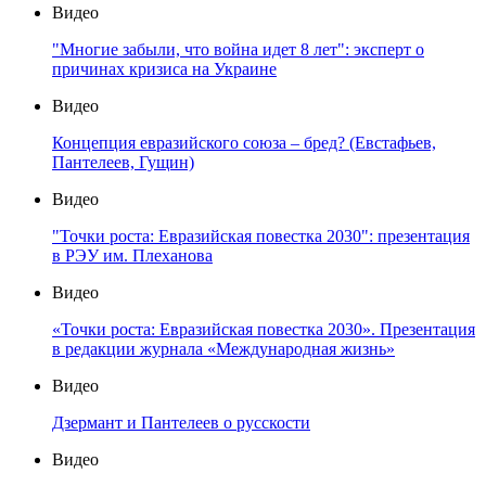
Видео
"Многие забыли, что война идет 8 лет": эксперт о
причинах кризиса на Украине
Видео
Концепция евразийского союза – бред? (Евстафьев,
Пантелеев, Гущин)
Видео
"Точки роста: Евразийская повестка 2030": презентация
в РЭУ им. Плеханова
Видео
«Точки роста: Евразийская повестка 2030». Презентация
в редакции журнала «Международная жизнь»
Видео
Дзермант и Пантелеев о русскости
Видео