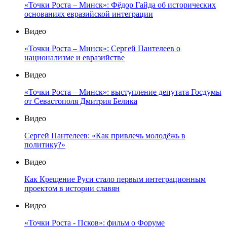
«Точки Роста – Минск»: Фёдор Гайда об исторических
основаниях евразийской интеграции
Видео
«Точки Роста – Минск»: Сергей Пантелеев о
национализме и евразийстве
Видео
«Точки Роста – Минск»: выступление депутата Госдумы
от Севастополя Дмитрия Белика
Видео
Сергей Пантелеев: «Как привлечь молодёжь в
политику?»
Видео
Как Крещение Руси стало первым интеграционным
проектом в истории славян
Видео
«Точки Роста - Псков»: фильм о Форуме