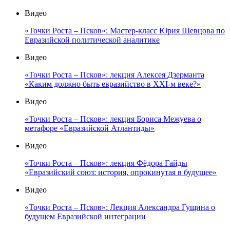
Видео
«Точки Роста – Псков»: Мастер-класс Юрия Шевцова по
Евразийской политической аналитике
Видео
«Точки Роста – Псков»: лекция Алексея Дзерманта
«Каким должно быть евразийство в XXI-м веке?»
Видео
«Точки Роста – Псков»: лекция Бориса Межуева о
метафоре «Евразийской Атлантиды»
Видео
«Точки Роста – Псков»: лекция Фёдора Гайды
«Евразийский союз: история, опрокинутая в будущее»
Видео
«Точки Роста – Псков»: Лекция Александра Гущина о
будущем Евразийской интеграции