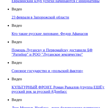
Евразийский клуб успехи начинаются с инициативы
Видео
23 февраля в Запорожской области
Видео
Кто такие русские липоване. Федор Афанасов
Видео
Помощь Луганску и Первомайску доставили БФ
"Ратибор" и РОО "Луганское землячество"
Видео
Союзное государство и «польский фактор»
Видео
КУЛЬТУРНЫЙ ФРОНТ. Роман Рыкалов (группа ЕЩЁ):
русский рок за русский #Донбасс
Видео
Дюк Мишель Нгебана - внук белорусского партизана