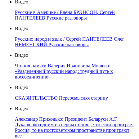
Видео
Русские в Америке / Елена БРЭНСОН, Сергей
ПАНТЕЛЕЕВ Русские разговоры
Видео
Русские: народ и язык / Сергей ПАНТЕЛЕЕВ Олег
НЕМЕНСКИЙ Русские разговоры
Видео
Чтения памяти Валерия Ивановича Мошева
«Разделенный русский народ: трудный путь к
воссоединению»
Видео
СКАЗИТЕЛЬСТВО Переосмысляя старину
Видео
Александр Приходько: Президент Беларуси А.Г.
Лукашенко одним из первых понял, что если проиграет
Россия, то на постсоветском пространстве проиграют
все