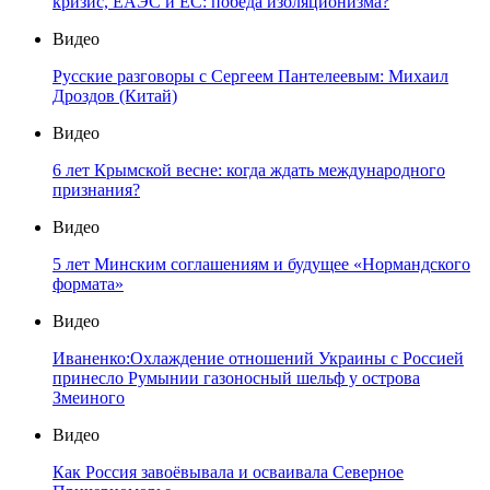
кризис, ЕАЭС и ЕС: победа изоляционизма?
Видео
Русские разговоры с Сергеем Пантелеевым: Михаил
Дроздов (Китай)
Видео
6 лет Крымской весне: когда ждать международного
признания?
Видео
5 лет Минским соглашениям и будущее «Нормандского
формата»
Видео
Иваненко:Охлаждение отношений Украины с Россией
принесло Румынии газоносный шельф у острова
Змеиного
Видео
Как Россия завоёвывала и осваивала Северное