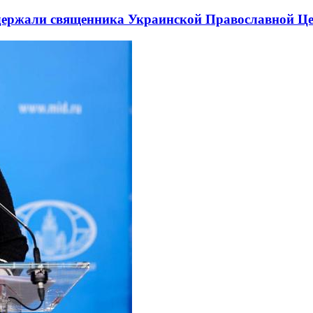
держали священника Украинской Православной Ц