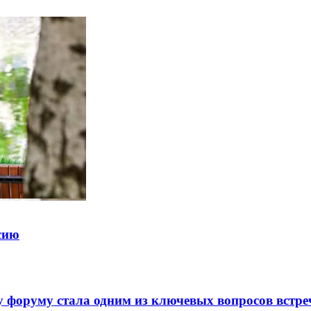
ссию
 форуму стала одним из ключевых вопросов встре