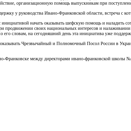
ействие, организационную помощь выпускникам при поступлении
ержку у руководства Ивано-Франковской области, встреча с кот
 инициативой начать оказывать шефскую помощь и наладить сот
при продвижении своих национальных интересов и налаживании 
о его словам, на сегодняшний день эта инициатива уже поддер
 оказывать Чрезвычайный и Полномочный Посол России в Украин
ано-Франковске между директорами ивано-франковской школы №