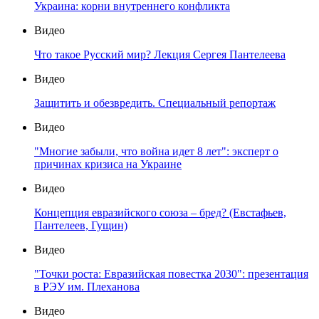
Украина: корни внутреннего конфликта
Видео
Что такое Русский мир? Лекция Сергея Пантелеева
Видео
Защитить и обезвредить. Специальный репортаж
Видео
"Многие забыли, что война идет 8 лет": эксперт о
причинах кризиса на Украине
Видео
Концепция евразийского союза – бред? (Евстафьев,
Пантелеев, Гущин)
Видео
"Точки роста: Евразийская повестка 2030": презентация
в РЭУ им. Плеханова
Видео