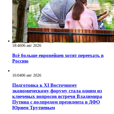
18:46
06 авг 2026
Всё больше европейцев хотят переехать в
Россию
16:04
06 авг 2026
Подготовка к XI Восточному
экономическому форуму стала одним из
ключевых вопросов встречи Владимира
Путина с полпредом президента в ДФО
Юрием Трутневым