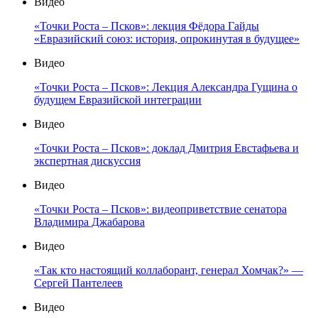
Видео
«Точки Роста – Псков»: лекция Фёдора Гайды
«Евразийский союз: история, опрокинутая в будущее»
Видео
«Точки Роста – Псков»: Лекция Александра Гущина о
будущем Евразийской интеграции
Видео
«Точки Роста – Псков»: доклад Дмитрия Евстафьева и
экспертная дискуссия
Видео
«Точки Роста – Псков»: видеоприветствие сенатора
Владимира Джабарова
Видео
«Так кто настоящий коллаборант, генерал Хомчак?» —
Сергей Пантелеев
Видео