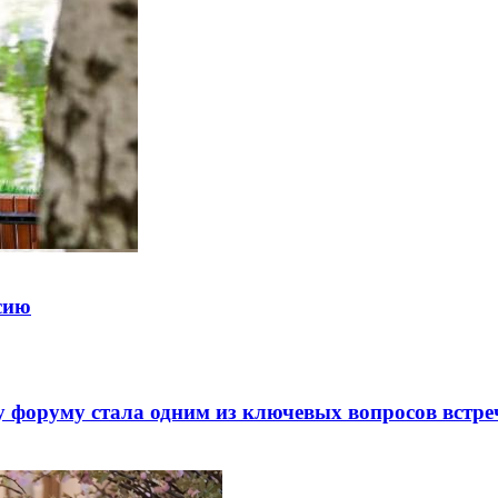
ссию
 форуму стала одним из ключевых вопросов встре