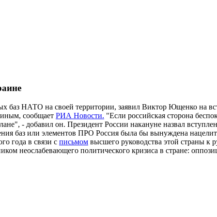
раине
ых баз НАТО на своей территории, заявил Виктор Ющенко на вс
тиным, сообщает
РИА Новости.
"Если российская сторона беспоко
ане", - добавил он. Президент России накануне назвал вступл
ения баз или элементов ПРО Россия была бы вынуждена нацелить
го года в связи с
письмом
высшего руководства этой страны к р
иком неослабевающего политического кризиса в стране: оппозиц