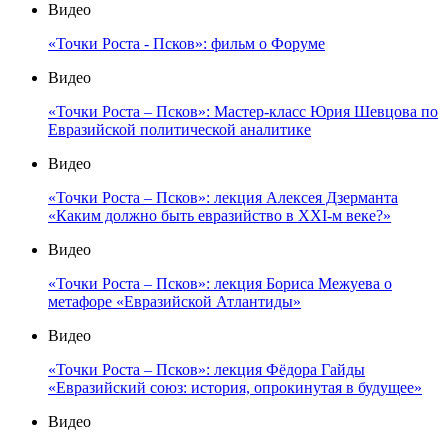
Видео
«Точки Роста - Псков»: фильм о Форуме
Видео
«Точки Роста – Псков»: Мастер-класс Юрия Шевцова по
Евразийской политической аналитике
Видео
«Точки Роста – Псков»: лекция Алексея Дзерманта
«Каким должно быть евразийство в XXI-м веке?»
Видео
«Точки Роста – Псков»: лекция Бориса Межуева о
метафоре «Евразийской Атлантиды»
Видео
«Точки Роста – Псков»: лекция Фёдора Гайды
«Евразийский союз: история, опрокинутая в будущее»
Видео