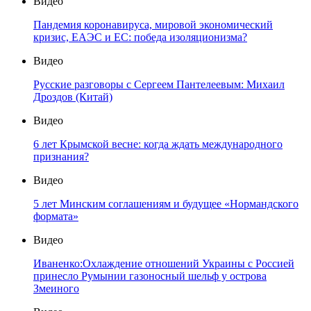
Видео
Пандемия коронавируса, мировой экономический
кризис, ЕАЭС и ЕС: победа изоляционизма?
Видео
Русские разговоры с Сергеем Пантелеевым: Михаил
Дроздов (Китай)
Видео
6 лет Крымской весне: когда ждать международного
признания?
Видео
5 лет Минским соглашениям и будущее «Нормандского
формата»
Видео
Иваненко:Охлаждение отношений Украины с Россией
принесло Румынии газоносный шельф у острова
Змеиного