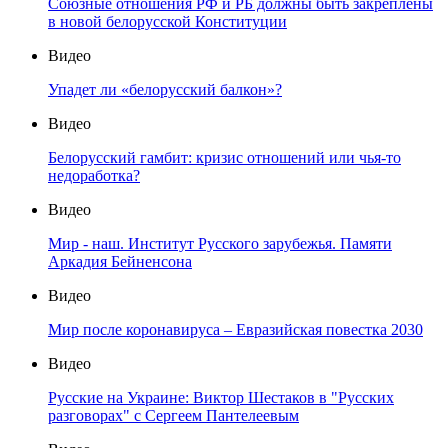
Союзные отношения РФ и РБ должны быть закреплены
в новой белорусской Конституции
Видео
Упадет ли «белорусский балкон»?
Видео
Белорусский гамбит: кризис отношений или чья-то
недоработка?
Видео
Мир - наш. Институт Русского зарубежья. Памяти
Аркадия Бейненсона
Видео
Мир после коронавируса – Евразийская повестка 2030
Видео
Русские на Украине: Виктор Шестаков в "Русских
разговорах" с Сергеем Пантелеевым