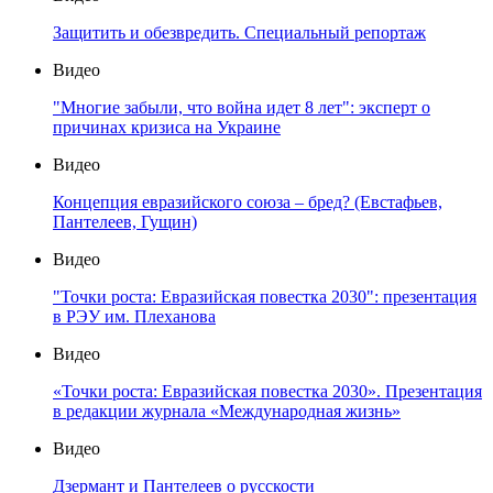
Защитить и обезвредить. Специальный репортаж
Видео
"Многие забыли, что война идет 8 лет": эксперт о
причинах кризиса на Украине
Видео
Концепция евразийского союза – бред? (Евстафьев,
Пантелеев, Гущин)
Видео
"Точки роста: Евразийская повестка 2030": презентация
в РЭУ им. Плеханова
Видео
«Точки роста: Евразийская повестка 2030». Презентация
в редакции журнала «Международная жизнь»
Видео
Дзермант и Пантелеев о русскости