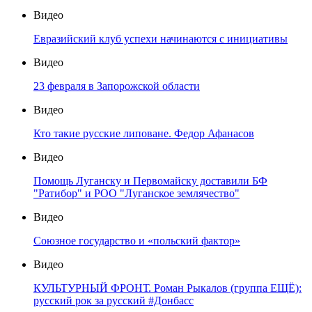
Видео
Евразийский клуб успехи начинаются с инициативы
Видео
23 февраля в Запорожской области
Видео
Кто такие русские липоване. Федор Афанасов
Видео
Помощь Луганску и Первомайску доставили БФ
"Ратибор" и РОО "Луганское землячество"
Видео
Союзное государство и «польский фактор»
Видео
КУЛЬТУРНЫЙ ФРОНТ. Роман Рыкалов (группа ЕЩЁ):
русский рок за русский #Донбасс