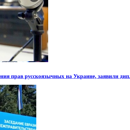
ния прав русскоязычных на Украине, заявили ди