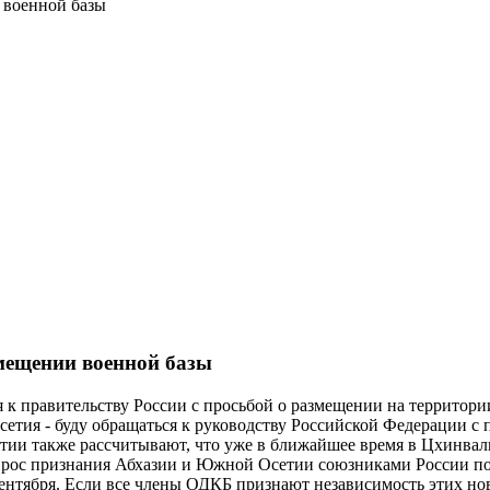
 военной базы
мещении военной базы
к правительству России с просьбой о размещении на территори
етия - буду обращаться к руководству Российской Федерации с 
тии также рассчитывают, что уже в ближайшее время в Цхинвал
рос признания Абхазии и Южной Осетии союзниками России по О
 сентября. Если все члены ОДКБ признают независимость этих но