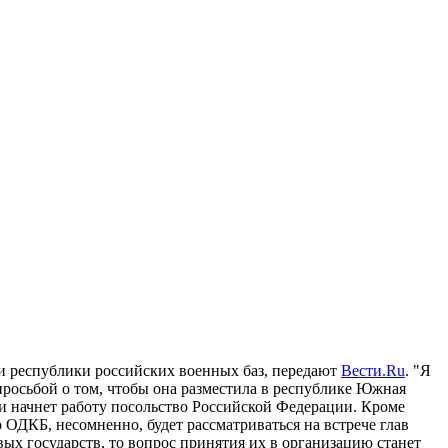
и республики российских военных баз, передают
Вести.Ru
. "Я
просьбой о том, чтобы она разместила в республике Южная
и начнет работу посольство Российской Федерации. Кроме
ДКБ, несомненно, будет рассматриваться на встрече глав
вых государств, то вопрос принятия их в организацию станет