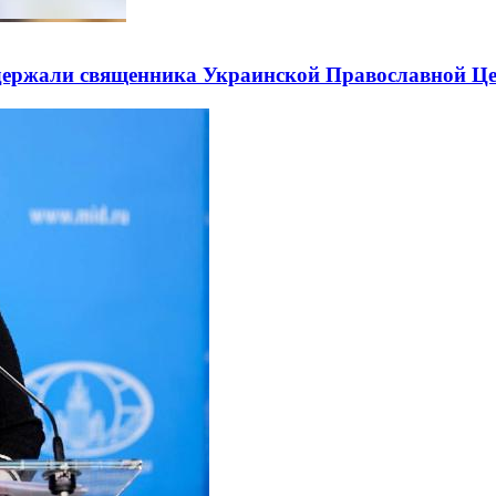
держали священника Украинской Православной Ц