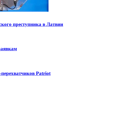
ского преступника в Латвии
заявкам
-перехватчиков Patriot