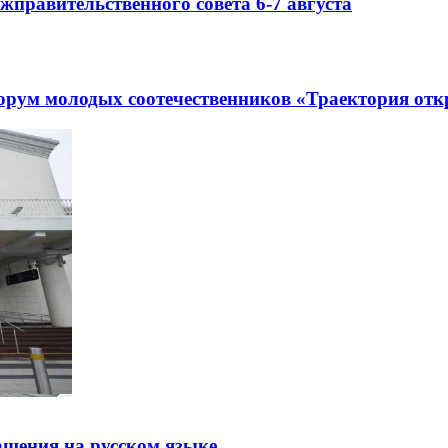
правительственного совета 6-7 августа
рум молодых соотечественников «Траектория отк
щения на русском языке