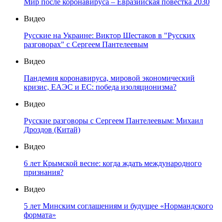
Мир после коронавируса – Евразийская повестка 2030
Видео
Русские на Украине: Виктор Шестаков в "Русских
разговорах" с Сергеем Пантелеевым
Видео
Пандемия коронавируса, мировой экономический
кризис, ЕАЭС и ЕС: победа изоляционизма?
Видео
Русские разговоры с Сергеем Пантелеевым: Михаил
Дроздов (Китай)
Видео
6 лет Крымской весне: когда ждать международного
признания?
Видео
5 лет Минским соглашениям и будущее «Нормандского
формата»