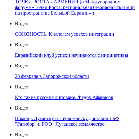
ТОЧКИ РОСТА - АРМЕНИЯ (о Международном
форуме «Точки Роста: региональная безопасность и мир
на пространстве Большой Евразии» )
Видео
СОЮЗНОСТЬ. К залогам успехов интеграции
Видео
Евразийский клуб успехи начинаются с инициативы
Видео
23 февраля в Запорожской области
Видео
Кто такие русские липоване. Федор Афанасов
Видео
Помощь Луганску и Первомайску доставили БФ
"Ратибор" и РОО "Луганское землячество"
Видео