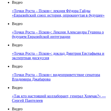
Видео
«Точки Роста – Псков»: лекция Фёдора Гайды
«Евразийский союз: история, опрокинутая в будущее»
Видео
«Точки Роста – Псков»: Лекция Александра Гущина о
будущем Евразийской интеграции
Видео
«Точки Роста – Псков»: доклад Дмитрия Евстафьева и
экспертная дискуссия
Видео
«Точки Роста – Псков»: видеоприветствие сенатора
Владимира Джабарова
Видео
«Так кто настоящий коллаборант, генерал Хомчак?» —
Сергей Пантелеев
Видео