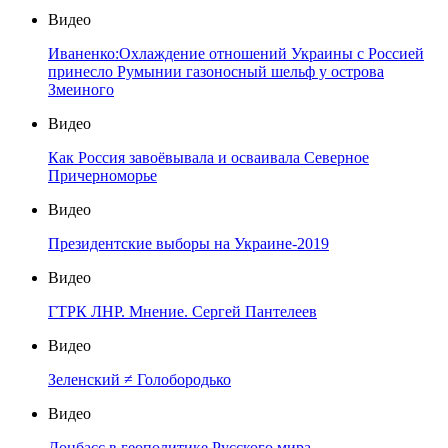
Видео
Иваненко:Охлаждение отношений Украины с Россией
принесло Румынии газоносный шельф у острова
Змеиного
Видео
Как Россия завоёвывала и осваивала Северное
Причерноморье
Видео
Президентские выборы на Украине-2019
Видео
ГТРК ЛНР. Мнение. Сергей Пантелеев
Видео
Зеленский ≠ Голобородько
Видео
Донбасс в геополитике Русского мира