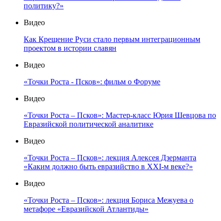
политику?»
Видео
Как Крещение Руси стало первым интеграционным
проектом в истории славян
Видео
«Точки Роста - Псков»: фильм о Форуме
Видео
«Точки Роста – Псков»: Мастер-класс Юрия Шевцова по
Евразийской политической аналитике
Видео
«Точки Роста – Псков»: лекция Алексея Дзерманта
«Каким должно быть евразийство в XXI-м веке?»
Видео
«Точки Роста – Псков»: лекция Бориса Межуева о
метафоре «Евразийской Атлантиды»