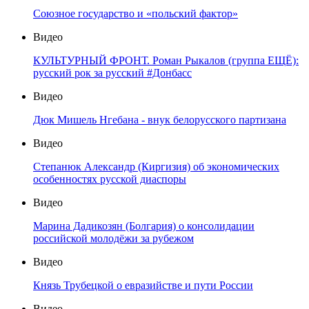
Союзное государство и «польский фактор»
Видео
КУЛЬТУРНЫЙ ФРОНТ. Роман Рыкалов (группа ЕЩЁ):
русский рок за русский #Донбасс
Видео
Дюк Мишель Нгебана - внук белорусского партизана
Видео
Степанюк Александр (Киргизия) об экономических
особенностях русской диаспоры
Видео
Марина Дадикозян (Болгария) о консолидации
российской молодёжи за рубежом
Видео
Князь Трубецкой о евразийстве и пути России
Видео