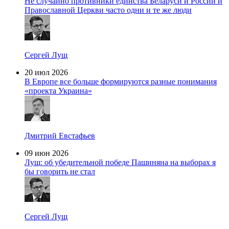
Не случайно противники единства Беларуси и России и
Православной Церкви часто одни и те же люди
Сергей Лущ
20 июл 2026
В Европе все больше формируются разные понимания
«проекта Украина»
Дмитрий Евстафьев
09 июн 2026
Лущ: об убедительной победе Пашиняна на выборах я
бы говорить не стал
Сергей Лущ