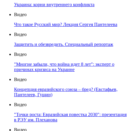
Украина: корни внутреннего конфликта
Видео
Что такое Русский мир? Лекция Сергея Пантелеева
Видео
Защитить и обезвредить. Специальный репортаж
Видео
"Многие забыли, что война идет 8 лет": эксперт о
причинах кризиса на Украине
Видео
Концепция евразийского союза – бред? (Евстафьев,
Пантелеев, Гущин)
Видео
"Точки роста: Евразийская повестка 2030": презентация
в РЭУ им. Плеханова
Видео