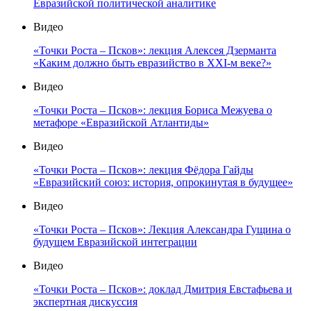
Евразийской политической аналитике
Видео
«Точки Роста – Псков»: лекция Алексея Дзерманта
«Каким должно быть евразийство в XXI-м веке?»
Видео
«Точки Роста – Псков»: лекция Бориса Межуева о
метафоре «Евразийской Атлантиды»
Видео
«Точки Роста – Псков»: лекция Фёдора Гайды
«Евразийский союз: история, опрокинутая в будущее»
Видео
«Точки Роста – Псков»: Лекция Александра Гущина о
будущем Евразийской интеграции
Видео
«Точки Роста – Псков»: доклад Дмитрия Евстафьева и
экспертная дискуссия