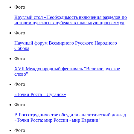
Фото
Круглый стол «Необходимость включения разделов по
истории русского зарубежья в школьную программу»
Фото
Научный форум Всемирного Русского Народного
Собора
Фото
XVII Международный фестиваль "Великое русское
слово"
Фото
«Точки Роста – Луганск»
Фото
В Россотрудничестве обсудили аналитический доклад
«Точки Роста: мир России - мир Евразии"
Фото