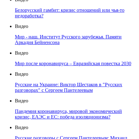
Белорусский гамбит: кризис отношений или чья-то
недоработка?
Видео
Мир - наш. Институт Русского зарубежья. Памяти
Аркадия Бейненсона
Видео
Мир после коронавируса – Евразийская повестка 2030
Видео
Русские на Украине: Виктор Шестаков в "Русских
разговорах" с Сергеем Пантелеевым
Видео
Пандемия коронавируса, мировой экономический
кризис, ЕАЭС и ЕС: победа изоляционизма?
Видео
Русские разговоры с Сергеем Пантелеевым: Михаил