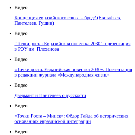
Видео
Концепция евразийского союза – бред? (Евстафьев,
Пантелеев, Гущин)
Видео
"Точки роста: Евразийская повестка 2030": презентация
в РЭУ им. Плеханова
Видео
«Точки роста: Евразийская повестка 2030». Презентация
в редакции журнала «Международная жизнь»
Видео
Дзермант и Пантелеев о русскости
Видео
«Точки Роста – Минск»: Фёдор Гайда об исторических
основаниях евразийской интеграции
Видео