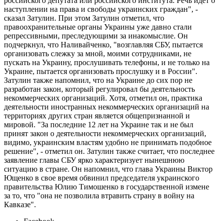
российского депутата или российского института. Речь идет о
наступлении на права и свободы украинских граждан", -
сказал Затулин. При этом Затулин отметил, что
правоохранительные органы Украины уже давно стали
репрессивными, преследующими за инакомыслие. Он
подчеркнул, что Наливайченко, "возглавляя СБУ, пытается
организовать слежку за мной, моими сотрудниками, не
пускать на Украину, прослушивать телефоны, и не только на
Украине, пытается организовать прослушку и в России".
Затулин также напомнил, что на Украине до сих пор не
разработан закон, который регулировал бы деятельность
некоммерческих организаций. Хотя, отметил он, практика
деятельности иностранных некоммерческих организаций на
территориях других стран является общепризнанной и
мировой. "За последние 12 лет на Украине так и не был
принят закон о деятельности некоммерческих организаций,
видимо, украинским властям удобно не принимать подобное
решение", - отметил он. Затулин также считает, что последнее
заявление главы СБУ ярко характеризует нынешнюю
ситуацию в стране. Он напомнил, что глава Украины Виктор
Ющенко в свое время обвинил председателя украинского
правительства Юлию Тимошенко в государственной измене
за то, что "она не позволила втравить страну в войну на
Кавказе".