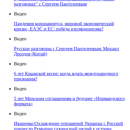
разговорах" с Сергеем Пантелеевым
Видео
Пандемия коронавируса, мировой экономический
кризис, ЕАЭС и ЕС: победа изоляционизма?
Видео
Русские разговоры с Сергеем Пантелеевым: Михаил
Дроздов (Китай)
Видео
6 лет Крымской весне: когда ждать международного
признания?
Видео
5 лет Минским соглашениям и будущее «Нормандского
формата»
Видео
Иваненко:Охлаждение отношений Украины с Россией
принесло Румынии газоносный шельф у острова