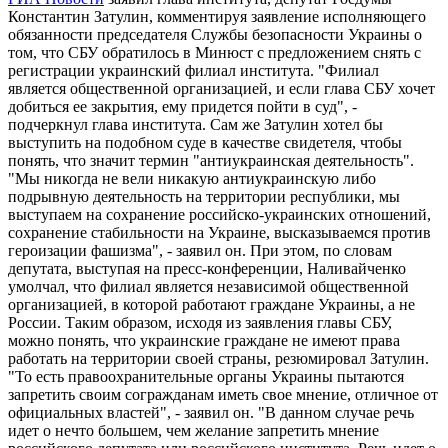
Константин Затулин, комментируя заявление исполняющего
обязанности председателя Службы безопасности Украины о
том, что СБУ обратилось в Минюст с предложением снять с
регистрации украинский филиал института. "Филиал
является общественной организацией, и если глава СБУ хочет
добиться ее закрытия, ему придется пойти в суд", -
подчеркнул глава института. Сам же Затулин хотел бы
выступить на подобном суде в качестве свидетеля, чтобы
понять, что значит термин "антиукраинская деятельность".
"Мы никогда не вели никакую антиукраинскую либо
подрывную деятельность на территории республики, мы
выступаем на сохранение российско-украинских отношений,
сохранение стабильности на Украине, высказываемся против
героизации фашизма", - заявил он. При этом, по словам
депутата, выступая на пресс-конференции, Наливайченко
умолчал, что филиал является независимой общественной
организацией, в которой работают граждане Украины, а не
России. Таким образом, исходя из заявления главы СБУ,
можно понять, что украинские граждане не имеют права
работать на территории своей страны, резюмировал Затулин.
"То есть правоохранительные органы Украины пытаются
запретить своим согражданам иметь свое мнение, отличное от
официальных властей", - заявил он. "В данном случае речь
идет о нечто большем, чем желание запретить мнение