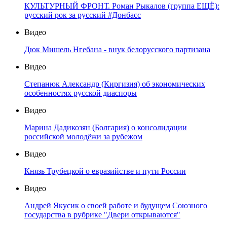
КУЛЬТУРНЫЙ ФРОНТ. Роман Рыкалов (группа ЕЩЁ):
русский рок за русский #Донбасс
Видео
Дюк Мишель Нгебана - внук белорусского партизана
Видео
Степанюк Александр (Киргизия) об экономических
особенностях русской диаспоры
Видео
Марина Дадикозян (Болгария) о консолидации
российской молодёжи за рубежом
Видео
Князь Трубецкой о евразийстве и пути России
Видео
Андрей Якусик о своей работе и будущем Союзного
государства в рубрике "Двери открываются"