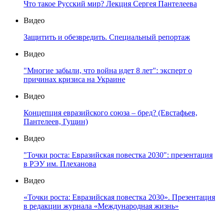
Что такое Русский мир? Лекция Сергея Пантелеева
Видео
Защитить и обезвредить. Специальный репортаж
Видео
"Многие забыли, что война идет 8 лет": эксперт о
причинах кризиса на Украине
Видео
Концепция евразийского союза – бред? (Евстафьев,
Пантелеев, Гущин)
Видео
"Точки роста: Евразийская повестка 2030": презентация
в РЭУ им. Плеханова
Видео
«Точки роста: Евразийская повестка 2030». Презентация
в редакции журнала «Международная жизнь»