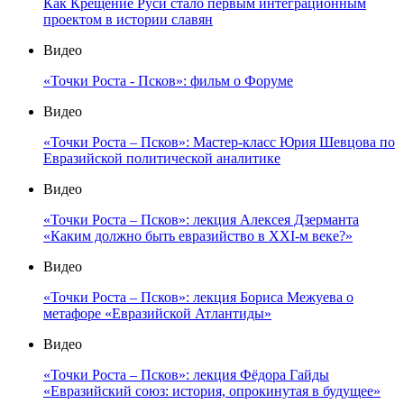
Как Крещение Руси стало первым интеграционным
проектом в истории славян
Видео
«Точки Роста - Псков»: фильм о Форуме
Видео
«Точки Роста – Псков»: Мастер-класс Юрия Шевцова по
Евразийской политической аналитике
Видео
«Точки Роста – Псков»: лекция Алексея Дзерманта
«Каким должно быть евразийство в XXI-м веке?»
Видео
«Точки Роста – Псков»: лекция Бориса Межуева о
метафоре «Евразийской Атлантиды»
Видео
«Точки Роста – Псков»: лекция Фёдора Гайды
«Евразийский союз: история, опрокинутая в будущее»