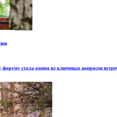
ссию
 форуму стала одним из ключевых вопросов встре