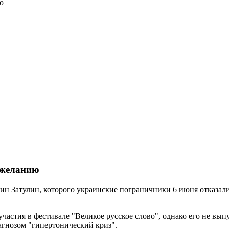
ю
 желанию
н Затулин, которого украинские пограничники 6 июня отказали
стия в фестивале "Великое русское слово", однако его не выпу
агнозом "гипертонический криз".