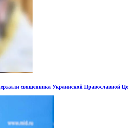
держали священника Украинской Православной Ц