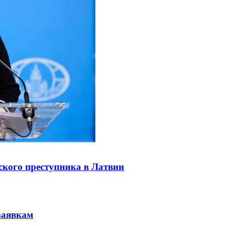
ского преступника в Латвии
заявкам